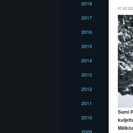
2018
07.02.202
2017
2016
2015
2014
2013
2012
2011
Sami P
2010
kuljet
Mälkös
2009