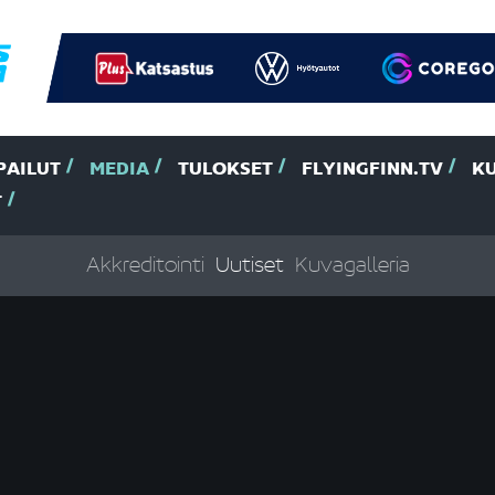
PAILUT
MEDIA
TULOKSET
FLYINGFINN.TV
K
T
Akkreditointi
Uutiset
Kuvagalleria