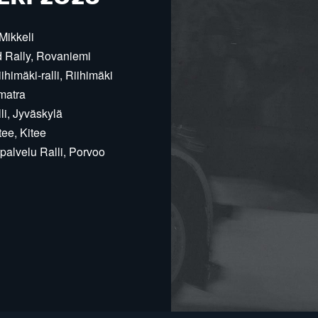
Mikkeli
d Rally, Rovaniemi
himäki-ralli, Riihimäki
matra
i, Jyväskylä
ee, Kitee
alvelu Ralli, Porvoo