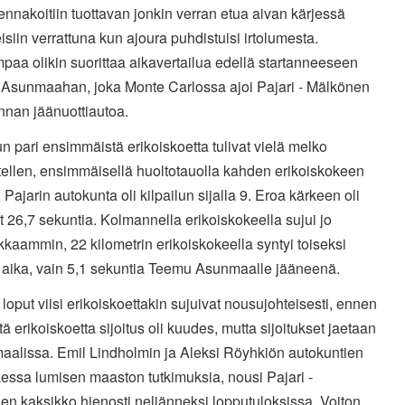
nnakoitiin tuottavan jonkin verran etua aivan kärjessä
isiin verrattuna kun ajoura puhdistuisi irtolumesta.
aa olikin suorittaa aikavertailua edellä startanneeseen
Asunmaahan, joka Monte Carlossa ajoi Pajari - Mälkönen
nnan jäänuottiautoa.
un pari ensimmäistä erikoiskoetta tulivat vielä melko
tellen, ensimmäisellä huoltotauolla kahden erikoiskokeen
 Pajarin autokunta oli kilpailun sijalla 9. Eroa kärkeen oli
t 26,7 sekuntia. Kolmannella erikoiskokeella sujui jo
kaammin, 22 kilometrin erikoiskokeella syntyi toiseksi
 aika, vain 5,1 sekuntia Teemu Asunmaalle jääneenä.
loput viisi erikoiskoettakin sujuivat nousujohteisesti, ennen
tä erikoiskoetta sijoitus oli kuudes, mutta sijoitukset jaetaan
maalissa. Emil Lindholmin ja Aleksi Röyhkiön autokuntien
aessa lumisen maaston tutkimuksia, nousi Pajari -
n kaksikko hienosti neljänneksi lopputuloksissa. Voiton