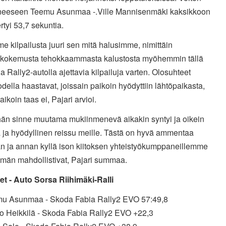
eeseen Teemu Asunmaa -.Ville Mannisenmäki kaksikkoon
rtyi 53,7 sekuntia.
e kilpailusta juuri sen mitä halusimme, nimittäin
lukokemusta tehokkaammasta kalustosta myöhemmin tällä
a Rally2-autolla ajettavia kilpailuja varten. Olosuhteet
todella haastavat, joissain paikoin hyödyttiin lähtöpaikasta,
paikoin taas ei, Pajari arvioi.
ähän sinne muutama mukiinmenevä aikakin syntyi ja oikein
 ja hyödyllinen reissu meille. Tästä on hyvä ammentaa
an ja annan kyllä ison kiitoksen yhteistyökumppaneillemme
ämän mahdollistivat, Pajari summaa.
et - Auto Sorsa Riihimäki-Ralli
mu Asunmaa - Skoda Fabia Rally2 EVO 57:49,8
ko Heikkilä - Skoda Fabia Rally2 EVO +22,3