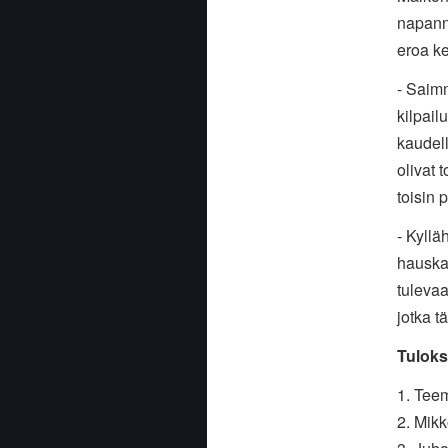
napann
eroa ke
- Saimm
kilpai
kaudell
olivat 
toisin 
- Kyll
hauska
tuleva
jotka t
Tuloks
1. Tee
2. Mik