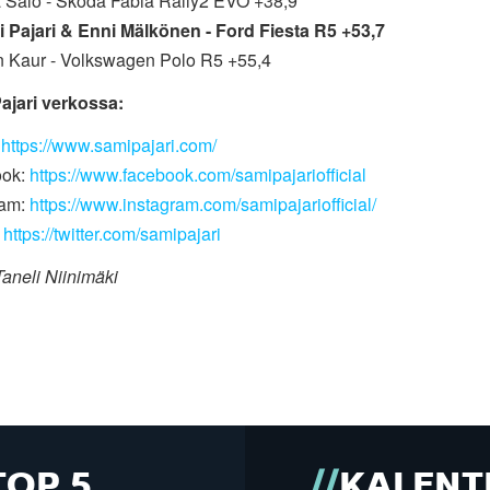
a Salo - Skoda Fabia Rally2 EVO +38,9
i Pajari & Enni Mälkönen - Ford Fiesta R5 +53,7
n Kaur - Volkswagen Polo R5 +55,4
ajari verkossa:
https://www.samipajari.com/
ok:
https://www.facebook.com/samipajariofficial
ram:
https://www.instagram.com/samipajariofficial/
https://twitter.com/samipajari
Taneli Niinimäki
TOP 5
KALENT