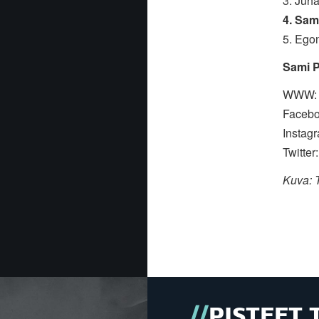
3. Juh
4. Sam
5. Ego
Sami P
WWW:
Facebo
Instag
Twitter:
Kuva: 
PISTEET 