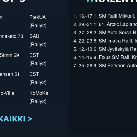
1. 16.-17.1. SM Ralli Mikkeli, 
ni
PiekUA
2. 29.-31.1. 61. Arctic Laplan
(Rally2)
3. 27.-28.2. SM Auto Sorsa Rii
innaketo 73
SAU
4. 22.-23.5. SM Imatra Ralli, I
(Rally2)
5. 12.-13.6. SM Jyväskylä Rall
r Simm 59
EST
6. 14.-15.8. Fixus SM Ralli Kit
(Rally2)
7. 25.-26.9. SM Porvoon Autop
Jansen 51
EST
(Rally2)
o-Ville
KoMoKe
(Rally2)
KAIKKI >