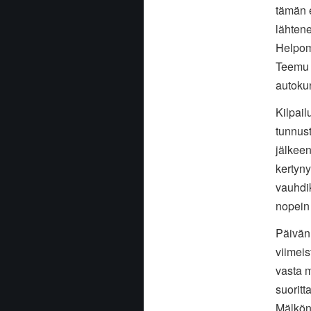
tämän e
lähtene
Helpomp
Teemu 
autoku
Kilpail
tunnus
jälkeen
kertyny
vauhdik
nopein
Päivän 
viimeis
vasta 
suoritt
Mälköne