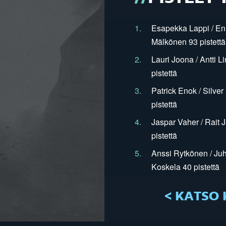
1.
Esapekka Lappi / En
Mälkönen 93 pistettä
2.
Lauri Joona / Antti L
pistettä
3.
Patrick Enok / Silve
pistettä
4.
Jaspar Vaher / Rait 
pistettä
5.
Anssi Rytkönen / Juh
Koskela 40 pistettä
< KATSO 