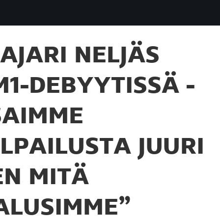
AJARI NELJÄS
M1-DEBYYTISSÄ -
SAIMME
ILPAILUSTA JUURI
EN MITÄ
ALUSIMME”