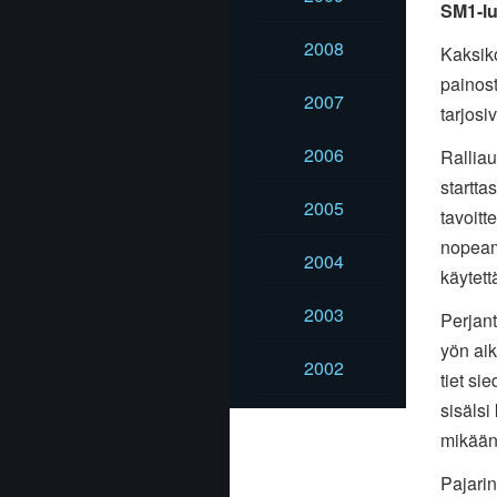
SM1-lu
2008
Kaksiko
painost
2007
tarjosi
2006
Ralliau
startta
2005
tavoitt
nopeam
2004
käytet
2003
Perjant
yön aik
2002
tiet si
sisälsi
mikään
Pajarin