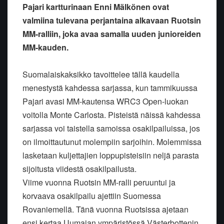
Pajari kartturinaan Enni Mälkönen ovat
valmiina tulevana perjantaina alkavaan Ruotsin
MM-ralliin, joka avaa samalla uuden junioreiden
MM-kauden.
Suomalaiskaksikko tavoittelee tällä kaudella
menestystä kahdessa sarjassa, kun tammikuussa
Pajari avasi MM-kautensa WRC3 Open-luokan
voitolla Monte Carlosta. Pisteistä näissä kahdessa
sarjassa voi taistella samoissa osakilpailuissa, jos
on ilmoittautunut molempiin sarjoihin. Molemmissa
lasketaan kuljettajien loppupisteisiin neljä parasta
sijoitusta viidestä osakilpailusta.
Viime vuonna Ruotsin MM-ralli peruuntui ja
korvaava osakilpailu ajettiin Suomessa
Rovaniemellä. Tänä vuonna Ruotsissa ajetaan
ensi kertaa Uumajan ympäristössä Västerbottenin