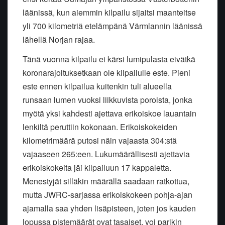
läänissä, kun aiemmin kilpailu sijaitsi maanteitse
yli 700 kilometriä etelämpänä Värmlannin läänissä
lähellä Norjan rajaa.
Tänä vuonna kilpailu ei kärsi lumipulasta eivätkä
koronarajoituksetkaan ole kilpailulle este. Pieni
este ennen kilpailua kuitenkin tuli alueella
runsaan lumen vuoksi liikkuvista poroista, jonka
myötä yksi kahdesti ajettava erikoiskoe lauantain
lenkiltä peruttiin kokonaan. Erikoiskokeiden
kilometrimäärä putosi näin vajaasta 304:stä
vajaaseen 265:een. Lukumäärällisesti ajettavia
erikoiskokeita jäi kilpailuun 17 kappaletta.
Menestyjät silläkin määrällä saadaan ratkottua,
mutta JWRC-sarjassa erikoiskokeen pohja-ajan
ajamalla saa yhden lisäpisteen, joten jos kauden
lopussa pistemäärät ovat tasaiset, voi parikin