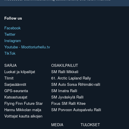
Follow us
Facebook
Twitter
Instagram
Youtube - Moottoriurheilu.tv
TikTok
SARJA
OSAKILPAILUT
Luokat ja kilpailijat
SM Ralli Mikkeli
Tiimit
61. Arctic Lapland Rally
Sarjasäännöt
SM Auto Sorsa Riihimäki-ralli
GPS-seuranta
SM Imatra Ralli
Katsastusajat
SM Jyväskylä Ralli
Flying Finn Future Star
Fixus SM Ralli Kitee
Hannu Mikkolan malja
SM Porvoon Autopalvelu Ralli
Voittajat kautta aikojen
MEDIA
TULOKSET