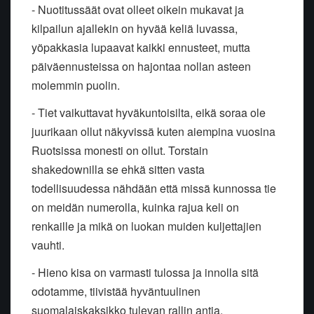
- Nuotitussäät ovat olleet oikein mukavat ja
kilpailun ajallekin on hyvää keliä luvassa,
yöpakkasia lupaavat kaikki ennusteet, mutta
päiväennusteissa on hajontaa nollan asteen
molemmin puolin.
- Tiet vaikuttavat hyväkuntoisilta, eikä soraa ole
juurikaan ollut näkyvissä kuten aiempina vuosina
Ruotsissa monesti on ollut. Torstain
shakedownilla se ehkä sitten vasta
todellisuudessa nähdään että missä kunnossa tie
on meidän numerolla, kuinka rajua keli on
renkaille ja mikä on luokan muiden kuljettajien
vauhti.
- Hieno kisa on varmasti tulossa ja innolla sitä
odotamme, tiivistää hyväntuulinen
suomalaiskaksikko tulevan rallin antia.