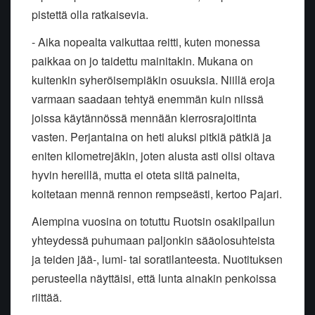
pistettä olla ratkaisevia.
- Aika nopealta vaikuttaa reitti, kuten monessa
paikkaa on jo taidettu mainitakin. Mukana on
kuitenkin syheröisempiäkin osuuksia. Niillä eroja
varmaan saadaan tehtyä enemmän kuin niissä
joissa käytännössä mennään kierrosrajoitinta
vasten. Perjantaina on heti aluksi pitkiä pätkiä ja
eniten kilometrejäkin, joten alusta asti olisi oltava
hyvin hereillä, mutta ei oteta siitä paineita,
koitetaan mennä rennon rempseästi, kertoo Pajari.
Aiempina vuosina on totuttu Ruotsin osakilpailun
yhteydessä puhumaan paljonkin sääolosuhteista
ja teiden jää-, lumi- tai soratilanteesta. Nuotituksen
perusteella näyttäisi, että lunta ainakin penkoissa
riittää.