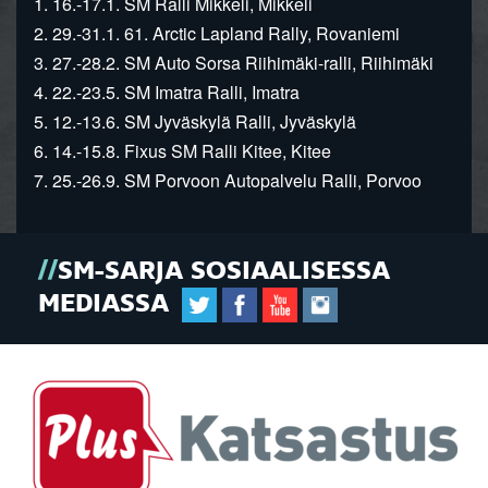
1. 16.-17.1. SM Ralli Mikkeli, Mikkeli
2. 29.-31.1. 61. Arctic Lapland Rally, Rovaniemi
3. 27.-28.2. SM Auto Sorsa Riihimäki-ralli, Riihimäki
4. 22.-23.5. SM Imatra Ralli, Imatra
5. 12.-13.6. SM Jyväskylä Ralli, Jyväskylä
6. 14.-15.8. Fixus SM Ralli Kitee, Kitee
7. 25.-26.9. SM Porvoon Autopalvelu Ralli, Porvoo
SM-SARJA SOSIAALISESSA
MEDIASSA