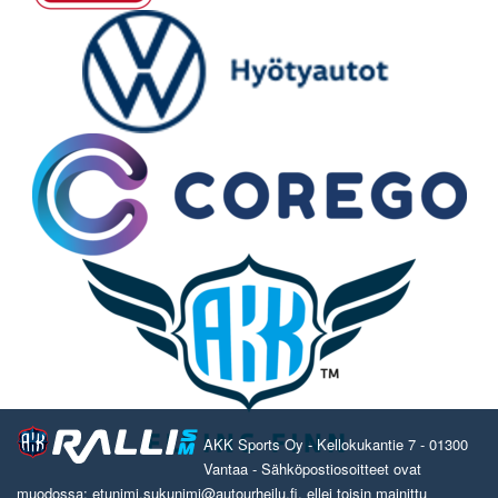
AKK Sports Oy - Kellokukantie 7 - 01300
Vantaa - Sähköpostiosoitteet ovat
muodossa: etunimi.sukunimi@autourheilu.fi, ellei toisin mainittu