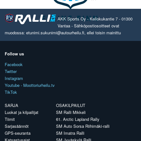
AKK Sports Oy - Kellokukantie 7 - 01300
Vantaa - Sähköpostiosoitteet ovat
muodossa: etunimi.sukunimi@autourheilu.fi, ellei toisin mainittu
Follow us
Facebook
Twitter
Instagram
Youtube - Moottoriurheilu.tv
TikTok
SARJA
OSAKILPAILUT
Luokat ja kilpailijat
SM Ralli Mikkeli
Tiimit
61. Arctic Lapland Rally
Sarjasäännöt
SM Auto Sorsa Riihimäki-ralli
GPS-seuranta
SM Imatra Ralli
Katsastusajat
SM Jyväskylä Ralli