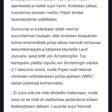
ajamisesta ja kaikki sujui hyvin. Koitetaan jatkaa
huomenna samaan malliin, Pajari kertasi
lauantaipäivän päätteeksi.
Sunnuntai ei kuitenkaan sikäli mennyt
suunnitelman mukaan, että viimeisen kisapäivän
kolme ensimmäistä pohja-aikaa menivät nyt kovaa
sekuntikamppailua kärjessä käyneille Lauri
Joonalle, sekä britti Jon Armstrongille. Tuo
kamppailu päättyi lopulta Jon Armstrongin eduksi
2,7 sekunnin erolla, mutta Pajari nosti itsensä
viimeisen erikoiskokeen pohja-ajallaan JWRC-
sarjan pisteissä kolmanneksi.
- Ei tulos sitä ole mitä lähdettiin hakemaan, mutta
tulos oli se mitä oli otettavissa perjantaina tulleen
keskeytyksen jälkeen. Lauantai sujui hienosti