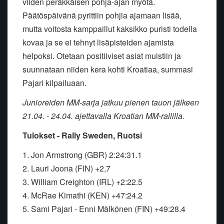
viiden peräkkäisen pohja-ajan myötä.
Päätöspäivänä pyrittiin pohjia ajamaan lisää,
mutta voitosta kamppaillut kaksikko puristi todella
kovaa ja se ei tehnyt lisäpisteiden ajamista
helpoksi. Otetaan positiiviset asiat muistiin ja
suunnataan niiden kera kohti Kroatiaa, summasi
Pajari kilpailuaan.
Junioreiden MM-sarja jatkuu pienen tauon jälkeen
21.04. - 24.04. ajettavalla Kroatian MM-rallilla.
Tulokset - Rally Sweden, Ruotsi
1. Jon Armstrong (GBR) 2:24:31.1
2. Lauri Joona (FIN) +2,7
3. William Creighton (IRL) +2:22.5
4. McRae Kimathi (KEN) +47:24.2
5. Sami Pajari - Enni Mälkönen (FIN) +49:28.4