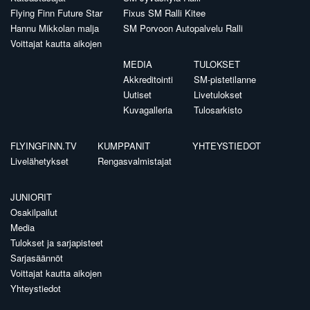
Flying Finn Future Star
Fixus SM Ralli Kitee
Hannu Mikkolan malja
SM Porvoon Autopalvelu Ralli
Voittajat kautta aikojen
MEDIA
TULOKSET
Akkreditointi
SM-pistetilanne
Uutiset
Livetulokset
Kuvagalleria
Tulosarkisto
FLYINGFINN.TV
KUMPPANIT
YHTEYSTIEDOT
Livelähetykset
Rengasvalmistajat
JUNIORIT
Osakilpailut
Media
Tulokset ja sarjapisteet
Sarjasäännöt
Voittajat kautta aikojen
Yhteystiedot