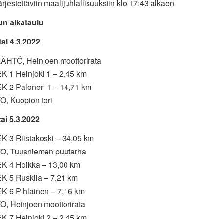
 järjestettäviin maalijuhlallisuuksiin klo 17:43 alkaen.
lun aikataulu
tai 4.3.2022
LÄHTÖ, Heinjoen moottorirata
EK 1 Heinjoki 1 – 2,45 km
EK 2 Palonen 1 – 14,71 km
, Kuopion tori
ai 5.3.2022
EK 3 Riistakoski – 34,05 km
, Tuusniemen puutarha
EK 4 Hoikka – 13,00 km
EK 5 Ruskila – 7,21 km
EK 6 Pihlainen – 7,16 km
, Heinjoen moottorirata
EK 7 Heinjoki 2 – 2,45 km