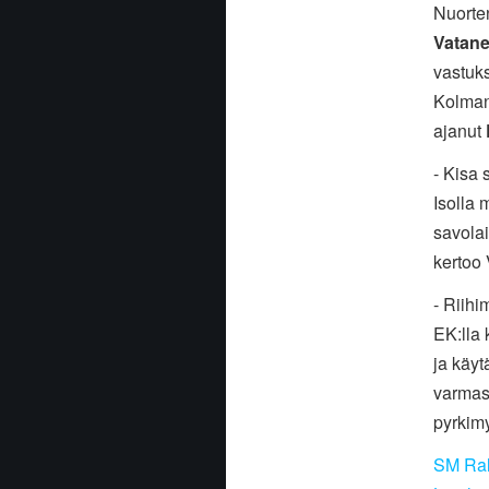
Nuorte
Vatan
vastuks
Kolmant
ajanut
- Kisa s
Isolla 
savolai
kertoo
- Riihi
EK:lla 
ja käyt
varmast
pyrkimy
SM Ral