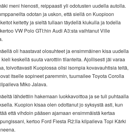
mäki meni hienosti, reippaasti yli odotusten uudella autolla.
mppaneilta odotan ja uskon, että siellä on Kuopioon
eitot keitetty ja sieltä tullaan täydellä kiukulla ja todella
kertoo VW Polo GTI:hin Audi A3:sta vaihtanut Ville
a.
mäellä oli haastavat olosuhteet ja ensimmäinen kisa uudella
 kieli keskellä suuta varottiin tilanteita. Ajollisesti jäi varaa
a, toivottavasti Kuopiossa olisi isompia kovavauhtisia teitä,
ovat itselle sopineet paremmin, tuumailee Toyota Corolla
kilpaileva Miko Jalava.
mäeltä lähdettiin hakemaan luokkavoittoa ja se tuli puhtaalla
ksella. Kuopion kisaa olen odottanut jo syksystä asti, kun
ietää että vihdoin pääsen ajamaan ensimmäistä kertaa
pungissani, kertoo Ford Fiesta R2:lla kilpaileva Topi Kärki
uneena.