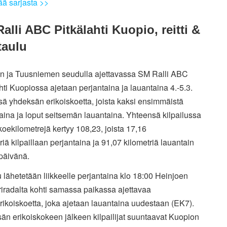
ää sarjasta >>
alli ABC Pitkälahti Kuopio, reitti &
taulu
n ja Tuusniemen seudulla ajettavassa SM Ralli ABC
hti Kuopiossa ajetaan perjantaina ja lauantaina 4.-5.3.
ä yhdeksän erikoiskoetta, joista kaksi ensimmäistä
aina ja loput seitsemän lauantaina. Yhteensä kilpailussa
koekilometrejä kertyy 108,23, joista 17,16
riä kilpaillaan perjantaina ja 91,07 kilometriä lauantain
päivänä.
u lähetetään liikkeelle perjantaina klo 18:00 Heinjoen
iradalta kohti samassa paikassa ajettavaa
rikoiskoetta, joka ajetaan lauantaina uudestaan (EK7).
n erikoiskokeen jälkeen kilpailijat suuntaavat Kuopion