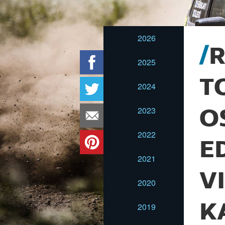
2026
R
2025
T
2024
2023
O
2022
E
2021
V
2020
K
2019