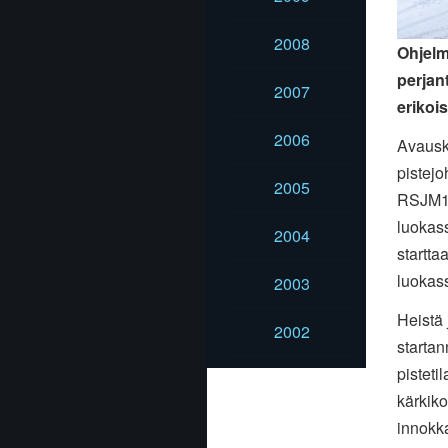
2008
Ohjelm
perjan
2007
erikoi
2006
Avauski
pistejo
2005
RSJM1-
luokas
2004
startt
luokas
2003
Heistä 
2002
starta
pisteti
kärkiko
innokka