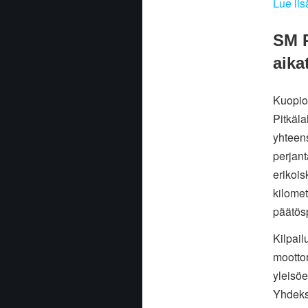
Lue lis
SM R
aika
Kuopio
Pitkäla
yhteens
perjant
erikois
kilomet
päätös
Kilpail
moottor
yleisöe
Yhdeksä