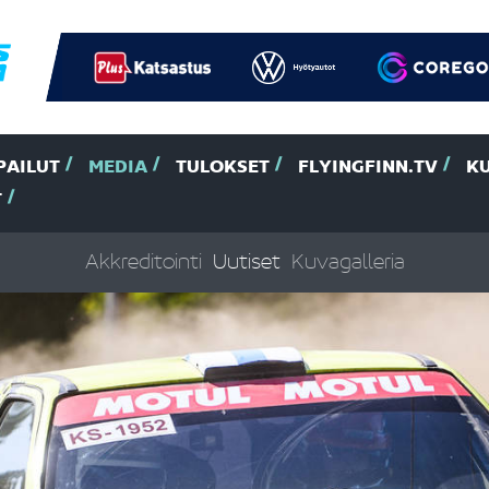
PAILUT
MEDIA
TULOKSET
FLYINGFINN.TV
K
T
Akkreditointi
Uutiset
Kuvagalleria