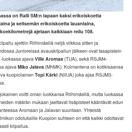
assa on Ralli SM:n tapaan kaksi erikoiskoetta
taina ja seitsemän erikoiskoetta lauantaina,
skoekilometrejä ajetaan kaikkiaan reilu 108.
lpailu ajettiin Riihimäellä neljä viikkoa sitten ja
hdossa Junioreissa avauskilpailun jälkeen ovat tasapistein
luokassa ajava
Ville Aromaa
(TUA), sekä RSJM4-
sa ajava
Miko Jalava
(MhMK). Kolmantena on kotikisaansa
aava kuopiolainen
Topi Kärki
(NilUA) joka ajaa RSJM3-
sa.
jokainen voitti oman luokkansa Riihimäellä, mutta luokassa
nneiden määrän mukaan jaettavat lisäpisteet kääntävät edun
lanteessa Aromaan ja Jalavan suuntaan. Yhteistä
lmikon odotuksille Kuopion suhteen on että kaikki odottavat
asti kilpailua.