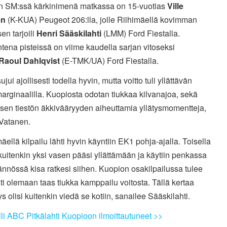
n SM:ssä kärkinimenä matkassa on 15-vuotias
Ville
en
(K-KUA) Peugeot 206:lla, jolle Riihimäellä kovimman
en tarjoili
Henri Sääskilahti
(LMM) Ford Fiestalla.
ena pisteissä on viime kaudella sarjan vitoseksi
Raoul Dahlqvist
(E-TMK/UA) Ford Fiestalla.
ujui ajollisesti todella hyvin, mutta voitto tuli yllättävän
marginaalilla. Kuopiosta odotan tiukkaa kilvanajoa, sekä
sen tiestön äkkivääryyden aiheuttamia yllätysmomentteja,
 Vatanen.
mäellä kilpailu lähti hyvin käyntiin EK1 pohja-ajalla. Toisella
kuitenkin yksi vasen pääsi yllättämään ja käytiin penkassa
ännössä kisa ratkesi siihen. Kuopion osakilpailussa tulee
i olemaan taas tiukka kamppailu voitosta. Tällä kertaa
s olisi kuitenkin viedä se kotiin, sanailee Sääskilahti.
li ABC Pitkälahti Kuopioon ilmoittautuneet >>