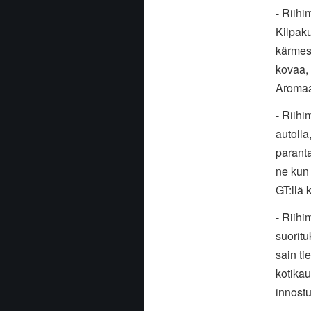
- Riihi
Kilpaku
kärmesk
kovaa, 
Aroma
- Riihi
autolla,
paranta
ne kun 
GT:llä 
- Riihi
suoritu
sain t
kotikau
innost