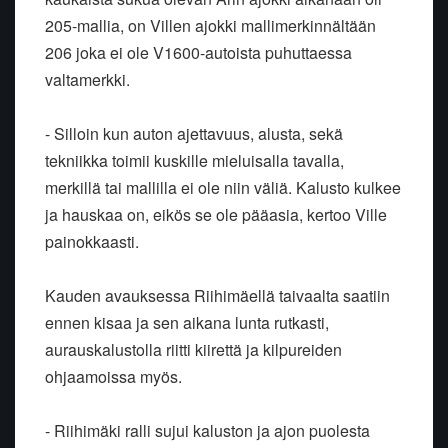
205-mallia, on Villen ajokki mallimerkinnältään
206 joka ei ole V1600-autoista puhuttaessa
valtamerkki.
- Silloin kun auton ajettavuus, alusta, sekä
tekniikka toimii kuskille mieluisalla tavalla,
merkillä tai mallilla ei ole niin väliä. Kalusto kulkee
ja hauskaa on, eikös se ole pääasia, kertoo Ville
painokkaasti.
Kauden avauksessa Riihimäellä taivaalta saatiin
ennen kisaa ja sen aikana lunta rutkasti,
aurauskalustolla riitti kiirettä ja kilpureiden
ohjaamoissa myös.
- Riihimäki ralli sujui kaluston ja ajon puolesta