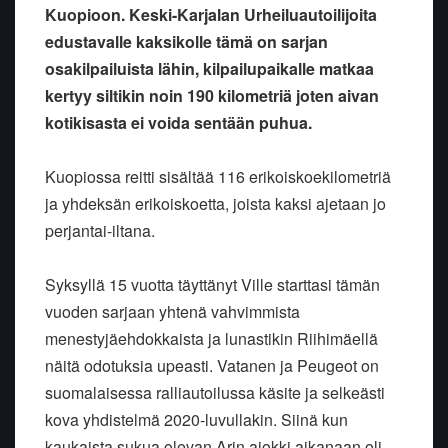
Kuopioon. Keski-Karjalan Urheiluautoilijoita
edustavalle kaksikolle tämä on sarjan
osakilpailuista lähin, kilpailupaikalle matkaa
kertyy siltikin noin 190 kilometriä joten aivan
kotikisasta ei voida sentään puhua.
Kuopiossa reitti sisältää 116 erikoiskoekilometriä
ja yhdeksän erikoiskoetta, joista kaksi ajetaan jo
perjantai-iltana.
Syksyllä 15 vuotta täyttänyt Ville starttasi tämän
vuoden sarjaan yhtenä vahvimmista
menestyjäehdokkaista ja lunastikin Riihimäellä
näitä odotuksia upeasti. Vatanen ja Peugeot on
suomalaisessa ralliautoilussa käsite ja selkeästi
kova yhdistelmä 2020-luvullakin. Siinä kun
kaukaista sukua olevan Arin ajokki aikanaan oli