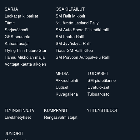
SARJA
OSAKILPAILUT
Luokat ja kilpailijat
SM Ralli Mikkeli
Tiimit
61. Arctic Lapland Rally
Sarjasäännöt
SM Auto Sorsa Riihimäki-ralli
GPS-seuranta
SM Imatra Ralli
Katsastusajat
SM Jyväskylä Ralli
Flying Finn Future Star
Fixus SM Ralli Kitee
Hannu Mikkolan malja
SM Porvoon Autopalvelu Ralli
Voittajat kautta aikojen
MEDIA
TULOKSET
Akkreditointi
SM-pistetilanne
Uutiset
Livetulokset
Kuvagalleria
Tulosarkisto
FLYINGFINN.TV
KUMPPANIT
YHTEYSTIEDOT
Livelähetykset
Rengasvalmistajat
JUNIORIT