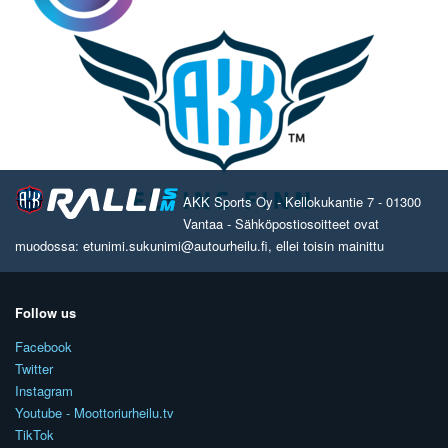
AKK Sports Oy - Kellokukantie 7 - 01300
Vantaa - Sähköpostiosoitteet ovat
muodossa: etunimi.sukunimi@autourheilu.fi, ellei toisin mainittu
Follow us
Facebook
Twitter
Instagram
Youtube - Moottoriurheilu.tv
TikTok