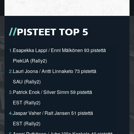
PISTEET TOP 5
1.
Esapekka Lappi / Enni Mälkönen 93 pistettä
PiekUA (Rally2)
2.
Lauri Joona / Antti Linnaketo 73 pistettä
SAU (Rally2)
3.
Patrick Enok / Silver Simm 59 pistettä
EST (Rally2)
4.
Jaspar Vaher / Rait Jansen 51 pistettä
EST (Rally2)
5.
Anssi Rytkönen / Juho-Ville Koskela 40 pistettä