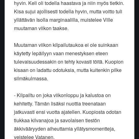
hyvin. Keli oli todella haastava ja niin myös tietkin.
Kisa sujui ajollisesti todella hyvin, mutta voitto tuli
yllättävän Isolla marginaalilla, muistelee Ville
muutaman viikon taakse.
Muutaman viikon kilpailutaukoa ei ole suinkaan
käytetty lepäilyyn vaan menestyksen eteen
tulevaisuudessakin on tehty kovasti töitä. Kuopion
kisaan on ladattu odotuksia, mutta kuitenkin pilke
silmäkulmassa.
- Kilpailtu on joka viikonloppu ja kalustoa on
kehitetty. Tämän lisäksi nuottia treenataan
jatkuvasti ensi vuotta ajatellen. Kuopiosta odotan
tiukkaa kilvanajoa ja savolaisen tiestön
äkkivääryyden aiheuttamia yllätysmomentteja,
veistelee Vatanen.