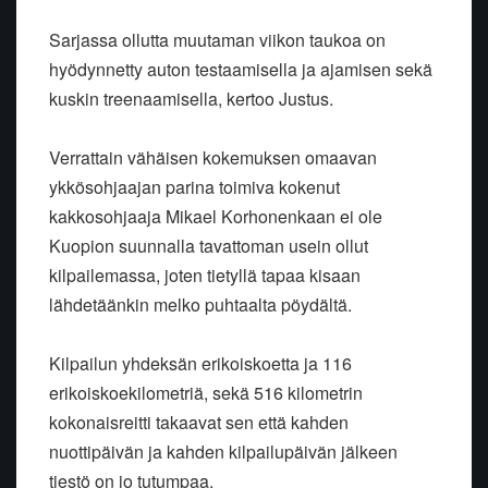
Sarjassa ollutta muutaman viikon taukoa on
hyödynnetty auton testaamisella ja ajamisen sekä
kuskin treenaamisella, kertoo Justus.
Verrattain vähäisen kokemuksen omaavan
ykkösohjaajan parina toimiva kokenut
kakkosohjaaja Mikael Korhonenkaan ei ole
Kuopion suunnalla tavattoman usein ollut
kilpailemassa, joten tietyllä tapaa kisaan
lähdetäänkin melko puhtaalta pöydältä.
Kilpailun yhdeksän erikoiskoetta ja 116
erikoiskoekilometriä, sekä 516 kilometrin
kokonaisreitti takaavat sen että kahden
nuottipäivän ja kahden kilpailupäivän jälkeen
tiestö on jo tutumpaa.