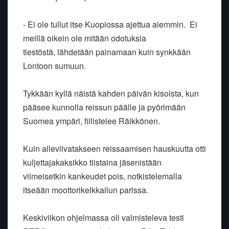
- Ei ole tullut itse Kuopiossa ajettua aiemmin. Ei
meillä oikein ole mitään odotuksia
tiestöstä, lähdetään painamaan kuin synkkään
Lontoon sumuun.
Tykkään kyllä näistä kahden päivän kisoista, kun
pääsee kunnolla reissun päälle ja pyörimään
Suomea ympäri, fiilistelee Räikkönen.
Kuin alleviivatakseen reissaamisen hauskuutta otti
kuljettajakaksikko tiistaina jäsenistään
viimeisetkin kankeudet pois, notkistelemalla
itseään moottorikelkkailun parissa.
Keskiviikon ohjelmassa oli valmisteleva testi