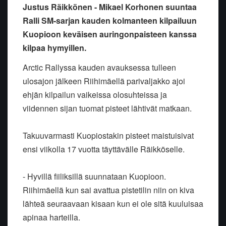
Justus Räikkönen - Mikael Korhonen suuntaa
Ralli SM-sarjan kauden kolmanteen kilpailuun
Kuopioon keväisen auringonpaisteen kanssa
kilpaa hymyillen.
Arctic Rallyssa kauden avauksessa tulleen
ulosajon jälkeen Riihimäellä parivaljakko ajoi
ehjän kilpailun vaikeissa olosuhteissa ja
viidennen sijan tuomat pisteet lähtivät matkaan.
Takuuvarmasti Kuopiostakin pisteet maistuisivat
ensi viikolla 17 vuotta täyttävälle Räikköselle.
- Hyvillä fiiliksillä suunnataan Kuopioon.
Riihimäellä kun sai avattua pistetilin niin on kiva
lähteä seuraavaan kisaan kun ei ole sitä kuuluisaa
apinaa harteilla.