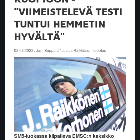
"VIIMEISTELEVÄ TESTI
TUNTUI HEMMETIN
HYVÄLTÄ"
02.03.2022 / Jani Seppälä / Justus Räikkösen tiedotus
SM5-luokassa kilpaileva EMSC:n kaksikko