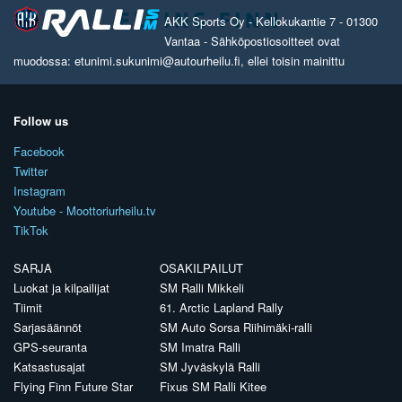
AKK Sports Oy - Kellokukantie 7 - 01300
Vantaa - Sähköpostiosoitteet ovat
muodossa: etunimi.sukunimi@autourheilu.fi, ellei toisin mainittu
Follow us
Facebook
Twitter
Instagram
Youtube - Moottoriurheilu.tv
TikTok
SARJA
OSAKILPAILUT
Luokat ja kilpailijat
SM Ralli Mikkeli
Tiimit
61. Arctic Lapland Rally
Sarjasäännöt
SM Auto Sorsa Riihimäki-ralli
GPS-seuranta
SM Imatra Ralli
Katsastusajat
SM Jyväskylä Ralli
Flying Finn Future Star
Fixus SM Ralli Kitee