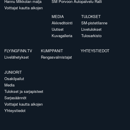
Hannu Mikkolan malja
SM Porvoon Autopalvelu Ralli
Voittajat kautta aikojen
MEDIA
TULOKSET
Akkreditointi
SM-pistetilanne
Uutiset
Livetulokset
Kuvagalleria
Tulosarkisto
FLYINGFINN.TV
KUMPPANIT
YHTEYSTIEDOT
Livelähetykset
Rengasvalmistajat
JUNIORIT
Osakilpailut
Media
Tulokset ja sarjapisteet
Sarjasäännöt
Voittajat kautta aikojen
Yhteystiedot