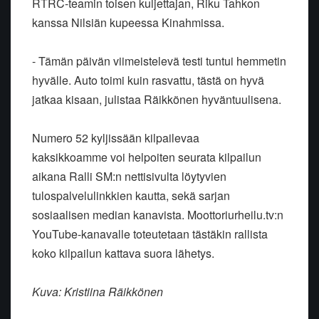
RTRC-teamin toisen kuljettajan, Riku Tahkon
kanssa Nilsiän kupeessa Kinahmissa.
- Tämän päivän viimeistelevä testi tuntui hemmetin
hyvälle. Auto toimi kuin rasvattu, tästä on hyvä
jatkaa kisaan, julistaa Räikkönen hyväntuulisena.
Numero 52 kyljissään kilpailevaa
kaksikkoamme voi helpoiten seurata kilpailun
aikana Ralli SM:n nettisivulta löytyvien
tulospalvelulinkkien kautta, sekä sarjan
sosiaalisen median kanavista. Moottoriurheilu.tv:n
YouTube-kanavalle toteutetaan tästäkin rallista
koko kilpailun kattava suora lähetys.
Kuva: Kristiina Räikkönen