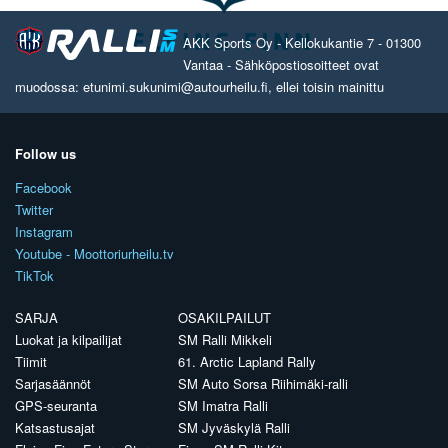
AKK Sports Oy - Kellokukantie 7 - 01300
Vantaa - Sähköpostiosoitteet ovat
muodossa: etunimi.sukunimi@autourheilu.fi, ellei toisin mainittu
Follow us
Facebook
Twitter
Instagram
Youtube - Moottoriurheilu.tv
TikTok
SARJA
OSAKILPAILUT
Luokat ja kilpailijat
SM Ralli Mikkeli
Tiimit
61. Arctic Lapland Rally
Sarjasäännöt
SM Auto Sorsa Riihimäki-ralli
GPS-seuranta
SM Imatra Ralli
Katsastusajat
SM Jyväskylä Ralli