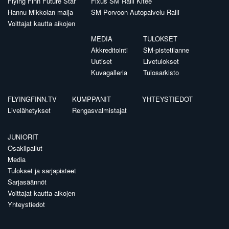
Flying Finn Future Star
Fixus SM Ralli Kitee
Hannu Mikkolan malja
SM Porvoon Autopalvelu Ralli
Voittajat kautta aikojen
MEDIA
TULOKSET
Akkreditointi
SM-pistetilanne
Uutiset
Livetulokset
Kuvagalleria
Tulosarkisto
FLYINGFINN.TV
KUMPPANIT
YHTEYSTIEDOT
Livelähetykset
Rengasvalmistajat
JUNIORIT
Osakilpailut
Media
Tulokset ja sarjapisteet
Sarjasäännöt
Voittajat kautta aikojen
Yhteystiedot