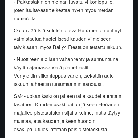
- Pakkastakin on hieman luvattu viikonlopulle,
joten luultavasti tie kestää hyvin myös meidän
numerolla.
Oulun Jäälistä kotoisin oleva Herranen on ehtinyt
valmistautua huolellisesti kauden viimeiseen
talvikisaan, myös Rally4 Fiesta on testattu iskuun.
- Nuottireeniä ollaan vähän tehty ja sunnuntaina
käytiin ajamassa vielä pienet testit.
Verryteltiin viikonloppua varten, tsekattiin auto
iskuun ja haettiin tuntumaa niin sanotusti.
SM4-luokan kärki on jälleen tällä kaudella erittäin
tasainen. Kahden osakilpailun jälkeen Herranen
majailee pistetaulukon sijalla kolme, mutta täytyy
muistaa, että kauden jälkeen huonoin
osakilpailutulos jätetään pois pistelaskusta.