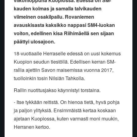
viikonloppuna Kuopiossa. Edessä on SM-
kauden kolmas ja samalla talvikauden
viimeinen osakilpailu. Rovaniemen
avauskisasta kaksikko nappasi SM4-luokan
voiton, edellinen kisa Riihimäellä sen sijaan
päättyi ulosajoon.
18-vuotiaalle Herraselle edessä on uusi kokemus
Kuopion seudun tiestöllä. Edellisen kerran SM-
rallia ajettiin Savon maisemissa vuonna 2017,
tuolloinkin tosin Nilsiän Tahkolla.
Rallin nuotitusjakso käynnistyi torstaina.
- Itse tykkään reitistä. On hienoa tietä, hyvä pohja
ja paljon ylityksiä. Ensimmäistä kertaa koskaan
ajetaan Kuopiossa, kuten varmasti moni muukin,
Herranen kertoo.