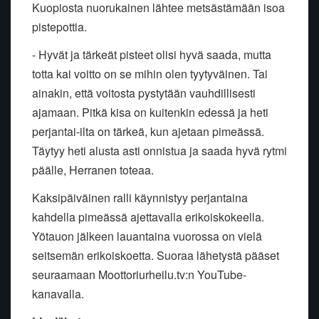
Kuopiosta nuorukainen lähtee metsästämään isoa
pistepottia.
- Hyvät ja tärkeät pisteet olisi hyvä saada, mutta
totta kai voitto on se mihin olen tyytyväinen. Tai
ainakin, että voitosta pystytään vauhdillisesti
ajamaan. Pitkä kisa on kuitenkin edessä ja heti
perjantai-ilta on tärkeä, kun ajetaan pimeässä.
Täytyy heti alusta asti onnistua ja saada hyvä rytmi
päälle, Herranen toteaa.
Kaksipäiväinen ralli käynnistyy perjantaina
kahdella pimeässä ajettavalla erikoiskokeella.
Yötauon jälkeen lauantaina vuorossa on vielä
seitsemän erikoiskoetta. Suoraa lähetystä pääset
seuraamaan Moottoriurheilu.tv:n YouTube-
kanavalla.