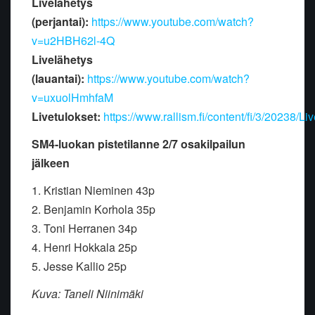
Livelähetys
(perjantai):
https://www.youtube.com/watch?
v=u2HBH62l-4Q
Livelähetys
(lauantai):
https://www.youtube.com/watch?
v=uxuolHmhfaM
Livetulokset:
https://www.rallism.fi/content/fi/3/20238/Li
SM4-luokan pistetilanne 2/7 osakilpailun
jälkeen
1. Kristian Nieminen 43p
2. Benjamin Korhola 35p
3. Toni Herranen 34p
4. Henri Hokkala 25p
5. Jesse Kallio 25p
Kuva: Taneli Niinimäki