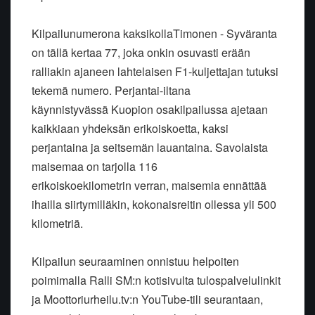
Kilpailunumerona kaksikollaTimonen - Syväranta
on tällä kertaa 77, joka onkin osuvasti erään
ralliakin ajaneen lahtelaisen F1-kuljettajan tutuksi
tekemä numero. Perjantai-iltana
käynnistyvässä Kuopion osakilpailussa ajetaan
kaikkiaan yhdeksän erikoiskoetta, kaksi
perjantaina ja seitsemän lauantaina. Savolaista
maisemaa on tarjolla 116
erikoiskoekilometrin verran, maisemia ennättää
ihailla siirtymilläkin, kokonaisreitin ollessa yli 500
kilometriä.
Kilpailun seuraaminen onnistuu helpoiten
poimimalla Ralli SM:n kotisivulta tulospalvelulinkit
ja Moottoriurheilu.tv:n YouTube-tili seurantaan,