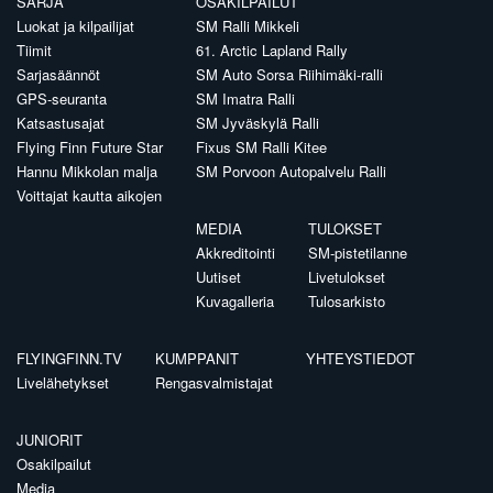
SARJA
OSAKILPAILUT
Luokat ja kilpailijat
SM Ralli Mikkeli
Tiimit
61. Arctic Lapland Rally
Sarjasäännöt
SM Auto Sorsa Riihimäki-ralli
GPS-seuranta
SM Imatra Ralli
Katsastusajat
SM Jyväskylä Ralli
Flying Finn Future Star
Fixus SM Ralli Kitee
Hannu Mikkolan malja
SM Porvoon Autopalvelu Ralli
Voittajat kautta aikojen
MEDIA
TULOKSET
Akkreditointi
SM-pistetilanne
Uutiset
Livetulokset
Kuvagalleria
Tulosarkisto
FLYINGFINN.TV
KUMPPANIT
YHTEYSTIEDOT
Livelähetykset
Rengasvalmistajat
JUNIORIT
Osakilpailut
Media