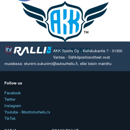
AKK Sports Oy - Kellokukantie 7 - 01300
Vantaa - Sähköpostiosoitteet ovat
muodossa: etunimi.sukunimi@autourheilu.fi, ellei toisin mainittu
Follow us
Facebook
Twitter
Instagram
Youtube - Moottoriurheilu.tv
TikTok