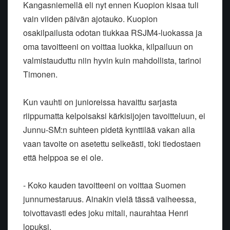
Kangasniemellä eli nyt ennen Kuopion kisaa tuli
vain viiden päivän ajotauko. Kuopion
osakilpailusta odotan tiukkaa RSJM4-luokassa ja
oma tavoitteeni on voittaa luokka, kilpailuun on
valmistauduttu niin hyvin kuin mahdollista, tarinoi
Timonen.
Kun vauhti on junioreissa havaittu sarjasta
riippumatta kelpoisaksi kärkisijojen tavoitteluun, ei
Junnu-SM:n suhteen pidetä kynttilää vakan alla
vaan tavoite on asetettu selkeästi, toki tiedostaen
että helppoa se ei ole.
- Koko kauden tavoitteeni on voittaa Suomen
junnumestaruus. Ainakin vielä tässä vaiheessa,
toivottavasti edes joku mitali, naurahtaa Henri
lopuksi.