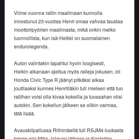
Viime vuonna rallin maailmaan kunnolla
innostunut 23-vuotias Henri omaa vahvaa taustaa
moottoripyörien maailmasta, mikä onkin melko
luonnollista, kun isä-Heikki on suomalainen
endurolegenda.
Auton valintakin tapahtui hyvin loogisesti,
Heikin aikanaan ajeltua myös ralleja jokusen, oli
Honda Civic Type R jäänyt pitkäksi aikaa
joutilaaksi kunnes Henrilläkin tuli mieleen että tuo
rallihan voisi olla kivaa kokeilla ja tuossahan olisi
autokin. Sen kokeilun jälkeen se olikin varmaa,
tätä lisää.
Avauskilpailussa Riihimäellä tuli RSJM4-luokasta
toinen sija Miko Jalavan jälkeen ja tilastoihin