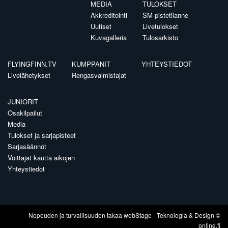
MEDIA
TULOKSET
Akkreditointi
SM-pistetilanne
Uutiset
Livetulokset
Kuvagalleria
Tulosarkisto
FLYINGFINN.TV
KUMPPANIT
YHTEYSTIEDOT
Livelähetykset
Rengasvalmistajat
JUNIORIT
Osakilpailut
Media
Tulokset ja sarjapisteet
Sarjasäännöt
Voittajat kautta aikojen
Yhteystiedot
Nopeuden ja turvallisuuden takaa
webStage
- Teknologia & Design ©
online.fi