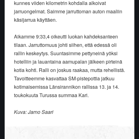
kunnes viiden kilometrin kohdalla alkoivat
jarruongelmat. Saimme jarruttoman auton maaliin
käsijarrua käyttäen.
Aikamme 9:33,4 oikeutti luokan kahdeksanteen
tilaan. Jarruttomuus johti siihen, että edessä oli
rallin keskeytys. Suuntasimme pettyneinä yöksi
hotelliin ja lauantaina aamupalan jälkeen pirteinä
kotia kohti. Ralli on joskus raakaa, mutta rehellistä.
Tavoitteemme kasvattaa SM-pistepottia jatkuu
kotimaisemissa Länsirannikon rallissa 13. ja 14.
toukokuuta Turussa summaa Kari.
Kuva: Jarno Saari