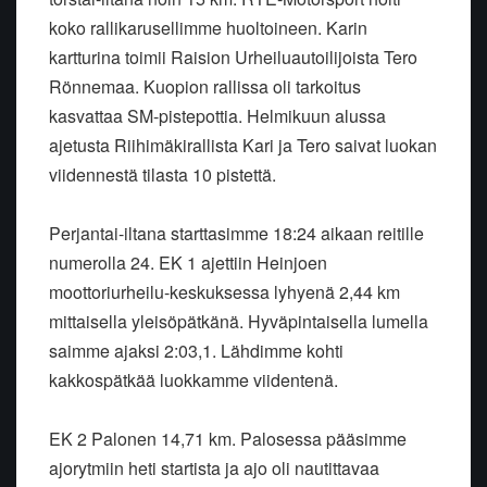
koko rallikarusellimme huoltoineen. Karin
kartturina toimii Raision Urheiluautoilijoista Tero
Rönnemaa. Kuopion rallissa oli tarkoitus
kasvattaa SM-pistepottia. Helmikuun alussa
ajetusta Riihimäkirallista Kari ja Tero saivat luokan
viidennestä tilasta 10 pistettä.
Perjantai-iltana starttasimme 18:24 aikaan reitille
numerolla 24
. EK 1 ajettiin Heinjoen
moottoriurheilu-keskuksessa lyhyenä 2,44 km
mittaisella yleisöpätkänä. Hyväpintaisella lumella
saimme ajaksi 2:03,1. Lähdimme kohti
kakkospätkää luokkamme viidentenä.
EK 2 Palonen 14,71 km. Palosessa pääsimme
ajorytmiin heti startista ja ajo oli nautittavaa