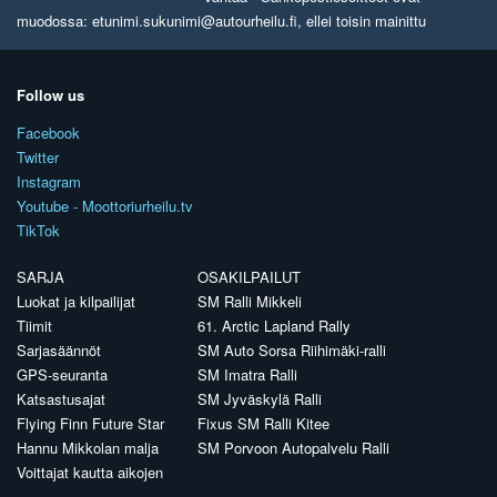
muodossa: etunimi.sukunimi@autourheilu.fi, ellei toisin mainittu
Follow us
Facebook
Twitter
Instagram
Youtube - Moottoriurheilu.tv
TikTok
SARJA
OSAKILPAILUT
Luokat ja kilpailijat
SM Ralli Mikkeli
Tiimit
61. Arctic Lapland Rally
Sarjasäännöt
SM Auto Sorsa Riihimäki-ralli
GPS-seuranta
SM Imatra Ralli
Katsastusajat
SM Jyväskylä Ralli
Flying Finn Future Star
Fixus SM Ralli Kitee
Hannu Mikkolan malja
SM Porvoon Autopalvelu Ralli
Voittajat kautta aikojen