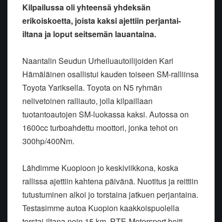
Kilpailussa oli yhteensä yhdeksän
erikoiskoetta, joista kaksi ajettiin perjantai-
iltana ja loput seitsemän lauantaina.
Naantalin Seudun Urheiluautoilijoiden Kari
Hämäläinen osallistui kauden toiseen SM-ralliinsa
Toyota Yariksella. Toyota on N5 ryhmän
nelivetoinen ralliauto, jolla kilpaillaan
tuotantoautojen SM-luokassa kaksi. Autossa on
1600cc turboahdettu moottori, jonka tehot on
300hp/400Nm.
Lähdimme Kuopioon jo keskiviikkona, koska
rallissa ajettiin kahtena päivänä. Nuotitus ja reittiin
tutustuminen alkoi jo torstaina jatkuen perjantaina.
Testasimme autoa Kuopion kaakkoispuolella
torstai-iltana noin 15 km. RTE-Motorsport hoiti