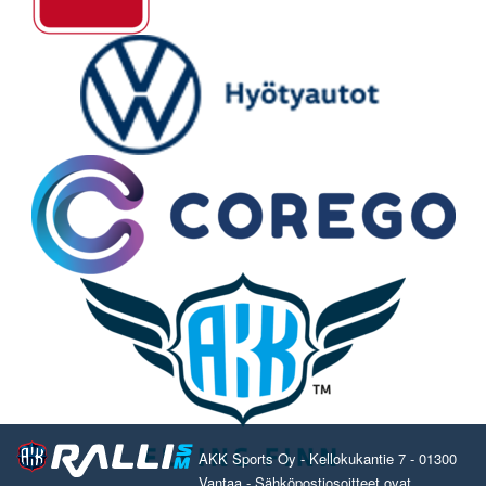
AKK Sports Oy - Kellokukantie 7 - 01300
Vantaa - Sähköpostiosoitteet ovat