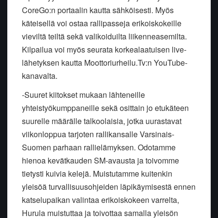
CoreGo:n
portaalin kautta sähköisesti. Myös
käteisellä voi ostaa rallipasseja erikoiskokeille
vieviltä teiltä sekä valikoiduilta liikenneasemilta.
Kilpailua voi myös seurata korkealaatuisen live-
lähetyksen kautta
Moottoriurheilu.Tv:n
YouTube-
kanavalta.
-Suuret kiitokset mukaan lähteneille
yhteistyökumppaneille sekä osittain jo etukäteen
suurelle määrälle talkoolaisia, jotka uurastavat
viikonloppua tarjoten rallikansalle Varsinais-
Suomen parhaan rallielämyksen. Odotamme
hienoa kevätkauden SM-avausta ja toivomme
tietysti kuivia kelejä. Muistutamme kuitenkin
yleisöä turvallisuusohjeiden läpikäymisestä ennen
katselupaikan valintaa erikoiskokeen varrelta,
Hurula
muistuttaa ja toivottaa samalla yleisön