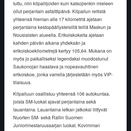
tuttu, niin kilpailijoiden kuin katsojienkin mieleen
ollut perjantain asfalttipäivä. Kilpailun reitistä
yhteensä hieman alle 17 kilometriä ajetaan
perjantaina kestopäällysteisillä teillä Maskun ja
Nousiaisten alueella. Erikoiskokeita ajetaan
kahden päivän aikana yhdeksän ja
erikoiskoekilometrejä kertyy 105,64. Mukana on
myös jo paikalliseksi legendaksi muodostunut
Saukonojan haastava ja nopeavauhtinen
erikoiskoe, jonka varrella järjestetään myös VIP-
tilaisuus.
Kilpailuun osallistuu yhteensä 106 autokuntaa,
joista SM-luokat ajavat perjantaina sekä
lauantaina. Lauantaina letkan jatkoksi liittyvät
Nuorten SM- sekä Rallin Suomen
Juniorimestaruussarjan luokat. Kovimman