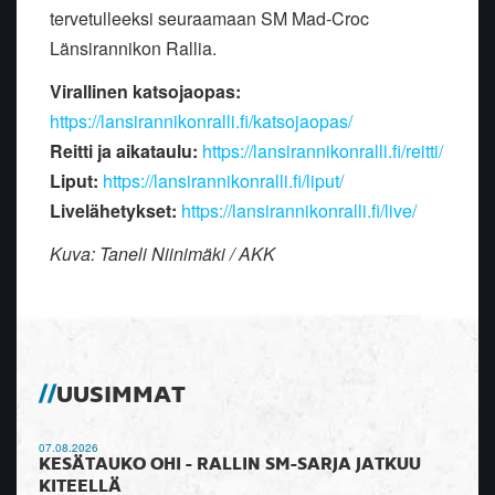
tervetulleeksi seuraamaan SM Mad-
Croc
Länsirannikon Rallia.
Virallinen katsojaopas:
https://lansirannikonralli.fi/katsojaopas/
Reitti ja aikataulu:
https://lansirannikonralli.fi/reitti/
Liput:
https://lansirannikonralli.fi/liput/
Livelähetykset:
https://lansirannikonralli.fi/live/
Kuva: Taneli Niinimäki / AKK
UUSIMMAT
07.08.2026
KESÄTAUKO OHI - RALLIN SM-SARJA JATKUU
KITEELLÄ