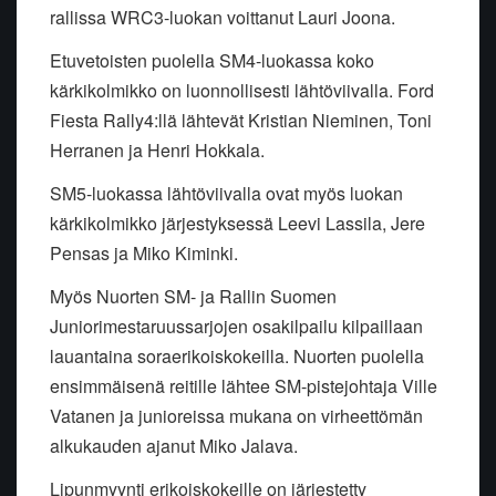
rallissa WRC3-luokan voittanut
Lauri Joona.
E
tuvetoisten puolella SM4-luokassa koko
kärkikolmikko on luonnollisesti lähtöviivalla. Ford
Fiesta Rally4:llä lähtevät
Kristian Nieminen, Toni
Herranen
ja
Henri
Hokkala
.
SM5-luokassa lähtöviivalla ovat myös luokan
kärkikolmikko järjestyksessä
Leevi Lassila
,
Jere
Pensas
ja
Miko
Kiminki
.
Myös Nuorten SM- ja Rallin Suomen
Juniorimestaruussarjojen osakilpailu kilpaillaan
lauantaina soraerikoiskokeilla. Nuorten puolella
ensimmäisenä reitille lähtee SM-pistejohtaja
Ville
Vatanen
ja junioreissa mukana on virheettömän
alkukauden ajanut
Miko Jalava
.
Lipunmyynti erikoiskokeille on järjestetty