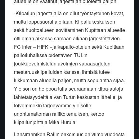
alueelle on vaatinut järjestäjän puolesta paljon.
-
Kilpailun järjestäjällä on ollut työntäyteinen kevät,
mutta loppusuoralla ollaan.
Kilpailukeskuksen
sekä huoltoalueen sovittaminen Kupittaan alueelle
otti oman aikansa samaan aikaan järjestettävien
FC Inter – HIFK –jalkapallo-ottelun sekä Kupittaan
palloiluhallissa pidettävien TUL:n
joukkuevoimistelun avoimien vapaasarjojen
mestaruuskilpailuiden kanssa. Ihmisiä tulee
liikkumaan alueella paljon, mutta sopu antaa sijaa.
Yleisön on helppoa tulla seuraamaan kilpa-autoja
lähietäisyydeltä aivan Turun keskustan lähelle, ja
toivommekin tarjoavamme yleisölle
unohtumattoman rallikokemuksen, kertoo
kilpailunjohtaja Mika
Hurula
.
Länsirannikon Rallin erikoisuus on viime vuodesta