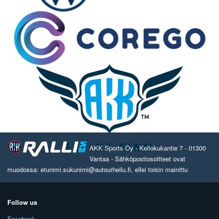
AKK Sports Oy - Kellokukantie 7 - 01300
Vantaa - Sähköpostiosoitteet ovat
muodossa: etunimi.sukunimi@autourheilu.fi, ellei toisin mainittu
Follow us
Facebook