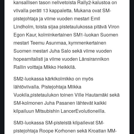
kansallisen tason nelivetoista Rally2-kalustoa on
viivalla peräti 13 kappaletta. Mukana ovat SM-
pistejohtaja ja viime vuoden mestari
Emil
Lindholm
, toista sijaa pistetaulukossa pitävä Viron
Egon
Kaur
, kolminkertainen SM1-luokan Suomen
mestari
Teemu Asunmaa,
kymmenkertainen
Suomen mestari
Juha Salo
sekä viime vuoden
hopeamitalisti ja viime vuoden Länsirannikon
Rallin voittaja
Mikko Heikkilä
.
SM2-luokassa kärkikolmikko on myös
lähtöviivalla. Pistejohtaja
Miikka
Vuokila
,
pistetaulukon toinen
Ville Hautamäki
sekä
SM-kolmonen
Juha Pasanen
lähtevät kaikki
kilpailuun Mitsubishin
Lancer
Evolutioneilla
.
SM3-luokassa SM-pisteistä kilpailevat SM-
pistejohtaja
Roope Korhonen
sekä Kroatian MM-