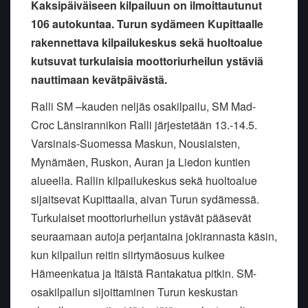
Kaksipäiväiseen kilpailuun on ilmoittautunut
106 autokuntaa. Turun sydämeen Kupittaalle
rakennettava kilpailukeskus sekä huoltoalue
kutsuvat turkulaisia moottoriurheilun ystäviä
nauttimaan kevätpäivästä.
Ralli SM –kauden neljäs osakilpailu, SM Mad-
Croc
Länsirannikon Ralli järjestetään 13.-14.5.
Varsinais-Suomessa
Maskun, Nousiaisten,
Mynämäen, Ruskon, Auran ja Liedon kuntien
alueella. Rallin kilpailukeskus sekä huoltoalue
sijaitsevat Kupittaalla, aivan Turun sydämessä.
Turkulaiset moottoriurheilun ystävät pääsevät
seuraamaan autoja perjantaina jokirannasta käsin,
kun kilpailun reitin siirtymäosuus kulkee
Hämeenkatua
ja Itäistä Rantakatua pitkin. SM-
osakilpailun sijoittaminen Turun keskustan