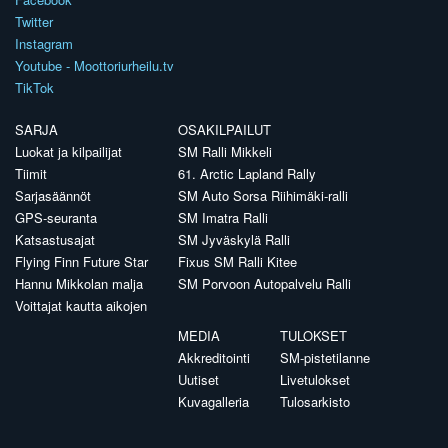
Twitter
Instagram
Youtube - Moottoriurheilu.tv
TikTok
SARJA
OSAKILPAILUT
Luokat ja kilpailijat
SM Ralli Mikkeli
Tiimit
61. Arctic Lapland Rally
Sarjasäännöt
SM Auto Sorsa Riihimäki-ralli
GPS-seuranta
SM Imatra Ralli
Katsastusajat
SM Jyväskylä Ralli
Flying Finn Future Star
Fixus SM Ralli Kitee
Hannu Mikkolan malja
SM Porvoon Autopalvelu Ralli
Voittajat kautta aikojen
MEDIA
TULOKSET
Akkreditointi
SM-pistetilanne
Uutiset
Livetulokset
Kuvagalleria
Tulosarkisto