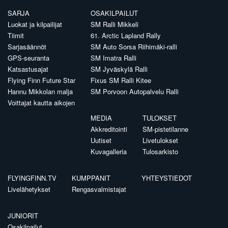
SARJA
OSAKILPAILUT
Luokat ja kilpailijat
SM Ralli Mikkeli
Tiimit
61. Arctic Lapland Rally
Sarjasäännöt
SM Auto Sorsa Riihimäki-ralli
GPS-seuranta
SM Imatra Ralli
Katsastusajat
SM Jyväskylä Ralli
Flying Finn Future Star
Fixus SM Ralli Kitee
Hannu Mikkolan malja
SM Porvoon Autopalvelu Ralli
Voittajat kautta aikojen
MEDIA
TULOKSET
Akkreditointi
SM-pistetilanne
Uutiset
Livetulokset
Kuvagalleria
Tulosarkisto
FLYINGFINN.TV
KUMPPANIT
YHTEYSTIEDOT
Livelähetykset
Rengasvalmistajat
JUNIORIT
Osakilpailut