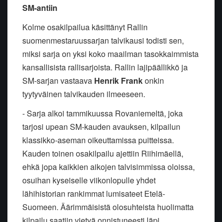
SM-antiin
Kolme osakilpailua käsittänyt Rallin
suomenmestaruussarjan talvikausi todisti sen,
miksi sarja on yksi koko maailman tasokkaimmista
kansallisista rallisarjoista. Rallin lajipäällikkö ja
SM-sarjan vastaava
Henrik Frank
onkin
tyytyväinen talvikauden ilmeeseen.
- Sarja alkoi tammikuussa Rovaniemeltä, joka
tarjosi upean SM-kauden avauksen, kilpailun
klassikko-aseman oikeuttamissa puitteissa.
Kauden toinen osakilpailu ajettiin Riihimäellä,
ehkä jopa kaikkien aikojen talvisimmissa oloissa,
osuihan kyseiselle viikonlopulle yhdet
lähihistorian rankimmat lumisateet Etelä-
Suomeen. Äärimmäisistä olosuhteista huolimatta
kilpailu saatiin vietyä onnistuneesti läpi.