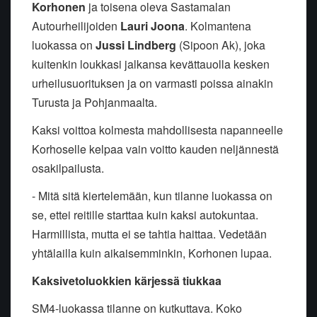
Korhonen
ja toisena oleva Sastamalan
Autourheilijoiden
Lauri Joona
. Kolmantena
luokassa on
Jussi Lindberg
(Sipoon Ak), joka
kuitenkin loukkasi jalkansa kevättauolla kesken
urheilusuorituksen ja on varmasti poissa ainakin
Turusta ja Pohjanmaalta.
Kaksi voittoa kolmesta mahdollisesta napanneelle
Korhoselle kelpaa vain voitto kauden neljännestä
osakilpailusta.
- Mitä sitä kiertelemään, kun tilanne luokassa on
se, ettei reitille starttaa kuin kaksi autokuntaa.
Harmillista, mutta ei se tahtia haittaa. Vedetään
yhtälailla kuin aikaisemminkin, Korhonen lupaa.
Kaksivetoluokkien kärjessä tiukkaa
SM4-luokassa tilanne on kutkuttava. Koko