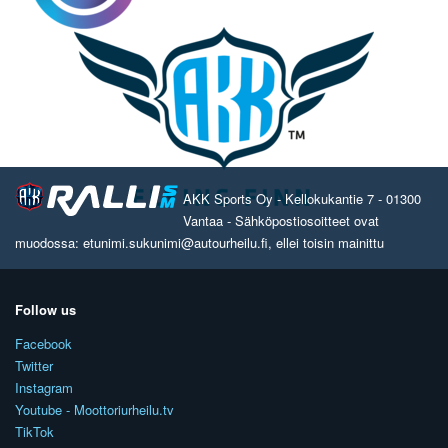
AKK Sports Oy - Kellokukantie 7 - 01300
Vantaa - Sähköpostiosoitteet ovat
muodossa: etunimi.sukunimi@autourheilu.fi, ellei toisin mainittu
Follow us
Facebook
Twitter
Instagram
Youtube - Moottoriurheilu.tv
TikTok