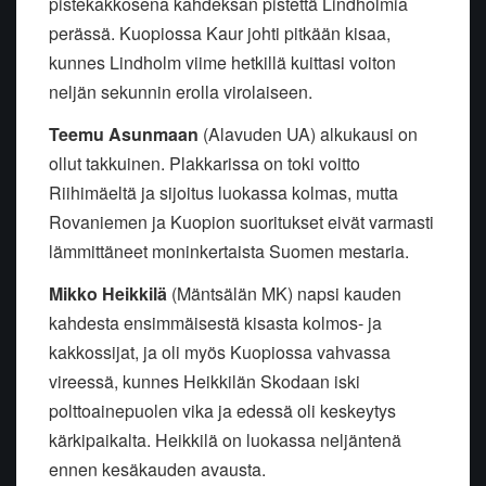
pistekakkosena kahdeksan pistettä Lindholmia
perässä. Kuopiossa Kaur johti pitkään kisaa,
kunnes Lindholm viime hetkillä kuittasi voiton
neljän sekunnin erolla virolaiseen.
Teemu Asunmaan
(Alavuden UA) alkukausi on
ollut takkuinen. Plakkarissa on toki voitto
Riihimäeltä ja sijoitus luokassa kolmas, mutta
Rovaniemen ja Kuopion suoritukset eivät varmasti
lämmittäneet moninkertaista Suomen mestaria.
Mikko Heikkilä
(Mäntsälän MK) napsi kauden
kahdesta ensimmäisestä kisasta kolmos- ja
kakkossijat, ja oli myös Kuopiossa vahvassa
vireessä, kunnes Heikkilän Skodaan iski
polttoainepuolen vika ja edessä oli keskeytys
kärkipaikalta. Heikkilä on luokassa neljäntenä
ennen kesäkauden avausta.