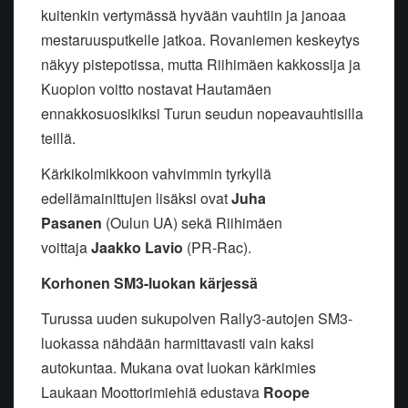
kuitenkin vertymässä hyvään vauhtiin ja janoaa
mestaruusputkelle jatkoa. Rovaniemen keskeytys
näkyy pistepotissa, mutta Riihimäen kakkossija ja
Kuopion voitto nostavat Hautamäen
ennakkosuosikiksi Turun seudun nopeavauhtisilla
teillä.
Kärkikolmikkoon vahvimmin tyrkyllä
edellämainittujen lisäksi ovat
Juha
Pasanen
(Oulun UA) sekä Riihimäen
voittaja
Jaakko Lavio
(PR-Rac).
Korhonen SM3-luokan kärjessä
Turussa uuden sukupolven Rally3-autojen SM3-
luokassa nähdään harmittavasti vain kaksi
autokuntaa. Mukana ovat luokan kärkimies
Laukaan Moottorimiehiä edustava
Roope