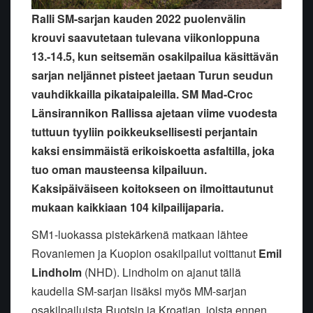
Ralli SM-sarjan kauden 2022 puolenvälin
krouvi saavutetaan tulevana viikonloppuna
13.-14.5, kun seitsemän osakilpailua käsittävän
sarjan neljännet pisteet jaetaan Turun seudun
vauhdikkailla pikataipaleilla. SM Mad-Croc
Länsirannikon Rallissa ajetaan viime vuodesta
tuttuun tyyliin poikkeuksellisesti perjantain
kaksi ensimmäistä erikoiskoetta asfaltilla, joka
tuo oman mausteensa kilpailuun.
Kaksipäiväiseen koitokseen on ilmoittautunut
mukaan kaikkiaan 104 kilpailijaparia.
SM1-luokassa pistekärkenä matkaan lähtee
Rovaniemen ja Kuopion osakilpailut voittanut
Emil
Lindholm
(NHD). Lindholm on ajanut tällä
kaudella SM-sarjan lisäksi myös MM-sarjan
osakilpailuista Ruotsin ja Kroatian, joista ennen