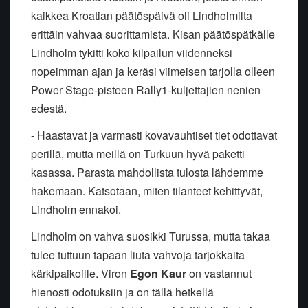
kaikkea Kroatian päätöspäivä oli Lindholmilta
erittäin vahvaa suorittamista. Kisan päätöspätkälle
Lindholm tykitti koko kilpailun viidenneksi
nopeimman ajan ja keräsi viimeisen tarjolla olleen
Power Stage-pisteen Rally1-kuljettajien nenien
edestä.
- Haastavat ja varmasti kovavauhtiset tiet odottavat
perillä, mutta meillä on Turkuun hyvä paketti
kasassa. Parasta mahdollista tulosta lähdemme
hakemaan. Katsotaan, miten tilanteet kehittyvät,
Lindholm ennakoi.
Lindholm on vahva suosikki Turussa, mutta takaa
tulee tuttuun tapaan liuta vahvoja tarjokkaita
kärkipaikoille. Viron
Egon Kaur
on vastannut
hienosti odotuksiin ja on tällä hetkellä