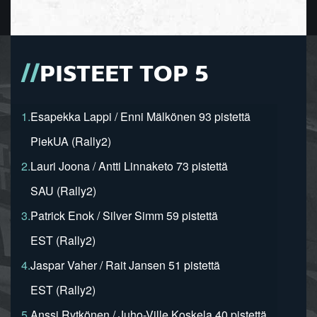
PISTEET TOP 5
1.
Esapekka Lappi / Enni Mälkönen 93 pistettä
PiekUA (Rally2)
2.
Lauri Joona / Antti Linnaketo 73 pistettä
SAU (Rally2)
3.
Patrick Enok / Silver Simm 59 pistettä
EST (Rally2)
4.
Jaspar Vaher / Rait Jansen 51 pistettä
EST (Rally2)
5.
Anssi Rytkönen / Juho-Ville Koskela 40 pistettä