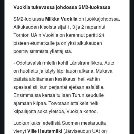
Vuokila tukevassa johdossa SM2-luokassa
SM2-luokassa
Miikka Vuokila
on luokkajohdossa.
Alkukauden kisoista sijat 1, 3 ja 2 napannut
Tornion UA:n Vuokila on karannut peräti 24
pisteen etumatkalle ja on yksi alkukauden
positiivisimmista yllättäjistä.
- Odottavaisin mielin kohti Länsirannikkoa. Auto
on huollettu ja käyty läpi tauon aikana. Mukava
päästä aloittamaan kesäkausi heti vähän
spesiaalisti, kun perjantai ajetaan asfaltilla.
Ensimmäistä kertaa tullaan Turun seudulle
ajamaan kilpaa. Toivotaan että kelit hellii
kilpailijoita sekä yleisöä, Vuokila kertoo.
Luokan kaksi edellistä Suomen mestaruutta
vienyt
Ville Hautamäki
(Järviseudun UA) on