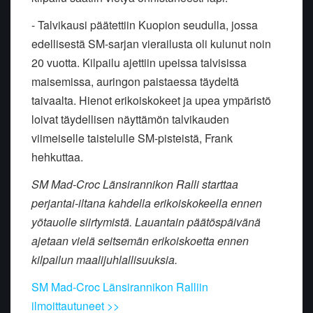
- Talvikausi päätettiin Kuopion seudulla, jossa
edellisestä SM-sarjan vierailusta oli kulunut noin
20 vuotta. Kilpailu ajettiin upeissa talvisissa
maisemissa, auringon paistaessa täydeltä
taivaalta. Hienot erikoiskokeet ja upea ympäristö
loivat täydellisen näyttämön talvikauden
viimeiselle taistelulle SM-pisteistä, Frank
hehkuttaa.
SM Mad-Croc Länsirannikon Ralli starttaa
perjantai-iltana kahdella erikoiskokeella ennen
yötauolle siirtymistä. Lauantain päätöspäivänä
ajetaan vielä seitsemän erikoiskoetta ennen
kilpailun maalijuhlallisuuksia.
SM Mad-Croc Länsirannikon Ralliin
ilmoittautuneet >>