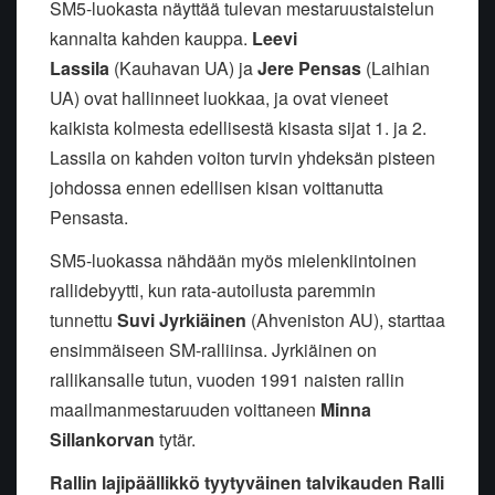
SM5-luokasta näyttää tulevan mestaruustaistelun
kannalta kahden kauppa.
Leevi
Lassila
(Kauhavan UA) ja
Jere Pensas
(Laihian
UA) ovat hallinneet luokkaa, ja ovat vieneet
kaikista kolmesta edellisestä kisasta sijat 1. ja 2.
Lassila on kahden voiton turvin yhdeksän pisteen
johdossa ennen edellisen kisan voittanutta
Pensasta.
SM5-luokassa nähdään myös mielenkiintoinen
rallidebyytti, kun rata-autoilusta paremmin
tunnettu
Suvi Jyrkiäinen
(Ahveniston AU),
starttaa
ensimmäiseen SM-ralliinsa. Jyrkiäinen on
rallikansalle tutun, vuoden 1991 naisten rallin
maailmanmestaruuden voittaneen
Minna
Sillankorvan
tytär.
Rallin lajipäällikkö tyytyväinen talvikauden Ralli