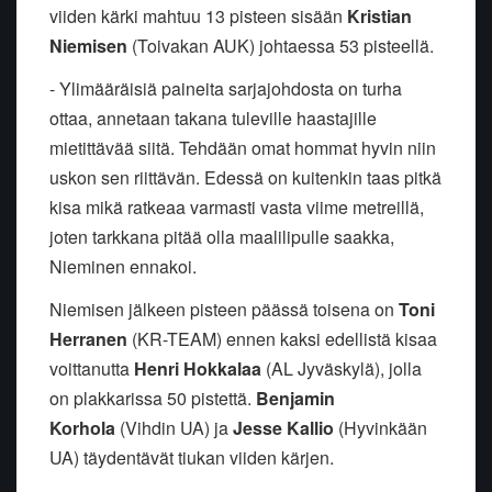
viiden kärki mahtuu 13 pisteen sisään
Kristian
Niemisen
(Toivakan AUK) johtaessa 53 pisteellä.
- Ylimääräisiä paineita sarjajohdosta on turha
ottaa, annetaan takana tuleville haastajille
mietittävää siitä. Tehdään omat hommat hyvin niin
uskon sen riittävän. Edessä on kuitenkin taas pitkä
kisa mikä ratkeaa varmasti vasta viime metreillä,
joten tarkkana pitää olla maalilipulle saakka,
Nieminen ennakoi.
Niemisen jälkeen pisteen päässä toisena on
Toni
Herranen
(KR-TEAM) ennen kaksi edellistä kisaa
voittanutta
Henri Hokkalaa
(AL Jyväskylä), jolla
on plakkarissa 50 pistettä.
Benjamin
Korhola
(Vihdin UA) ja
Jesse Kallio
(Hyvinkään
UA) täydentävät tiukan viiden kärjen.