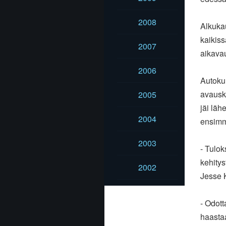
2008
Alkukau
kaikis
2007
aikava
2006
Autokun
avausk
2005
jäi läh
2004
ensim
2003
- Tulok
kehity
2002
Jesse 
- Odott
haast