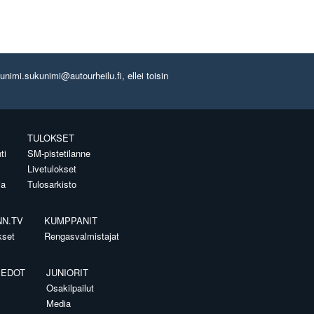
imi.sukunimi@autourheilu.fi, ellei toisin
TULOKSET
ti
SM-pistetilanne
Livetulokset
ia
Tulosarkisto
NN.TV
KUMPPANIT
kset
Rengasvalmistajat
IEDOT
JUNIORIT
Osakilpailut
Media