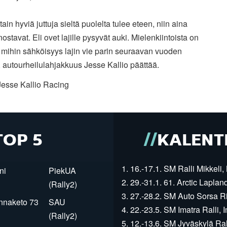
otain hyviä juttuja sieltä puolelta tulee eteen, niin aina
nostavat. Eli ovet lajille pysyvät auki. Mielenkiintoista on
,
mihin sähköisyys lajin vie parin seuraavan vuoden
,
autourheilulahjakkuus Jesse Kallio päättää.
Jesse Kallio Racing
TOP 5
KALENT
1. 16.-17.1. SM Ralli Mikkeli, 
ni
PiekUA
2. 29.-31.1. 61. Arctic Laplan
(Rally2)
3. 27.-28.2. SM Auto Sorsa Rii
innaketo 73
SAU
4. 22.-23.5. SM Imatra Ralli, I
(Rally2)
5. 12.-13.6. SM Jyväskylä Rall