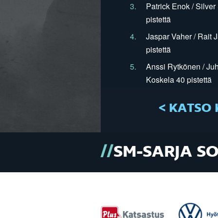
3.
Patrick Enok / Silve
pistettä
4.
Jaspar Vaher / Rait 
pistettä
5.
Anssi Rytkönen / Juh
Koskela 40 pistettä
< KATSO 
SM-SARJA S