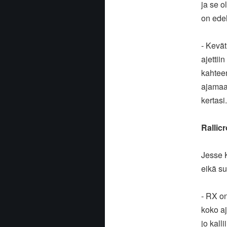
ja se o
on ede
- Kevät
ajettiin
kahte
ajamaa
kertasi.
Rallic
Jesse Ka
eikä
su
- RX on
koko
a
jo kalli