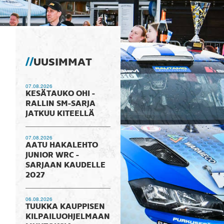
UUSIMMAT
07.08.2026
KESÄTAUKO OHI -
RALLIN SM-SARJA
JATKUU KITEELLÄ
07.08.2026
AATU HAKALEHTO
JUNIOR WRC -
SARJAAN KAUDELLE
2027
06.08.2026
TUUKKA KAUPPISEN
KILPAILUOHJELMAAN