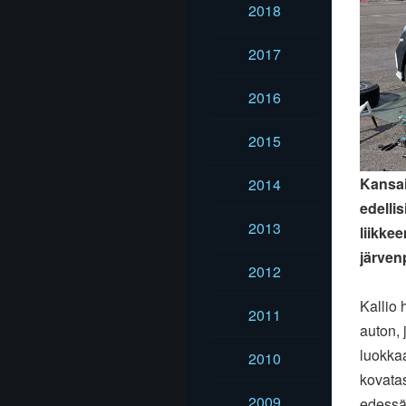
2018
2017
2016
2015
Kansai
2014
edellis
2013
liikke
järvenp
2012
Kallio 
2011
auton,
luokka
2010
kovata
2009
edessä