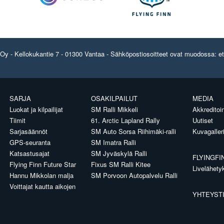
y - Kellokukantie 7 - 01300 Vantaa - Sähköpostiosoitteet ovat muodossa: etun
SARJA
OSAKILPAILUT
MEDIA
Luokat ja kilpailijat
SM Ralli Mikkeli
Akkreditoin
Tiimit
61. Arctic Lapland Rally
Uutiset
Sarjasäännöt
SM Auto Sorsa Riihimäki-ralli
Kuvagaller
GPS-seuranta
SM Imatra Ralli
Katsastusajat
SM Jyväskylä Ralli
FLYINGFI
Flying Finn Future Star
Fixus SM Ralli Kitee
Livelähety
Hannu Mikkolan malja
SM Porvoon Autopalvelu Ralli
Voittajat kautta aikojen
YHTEYST