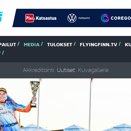
PAILUT
MEDIA
TULOKSET
FLYINGFINN.TV
K
T
Akkreditointi
Uutiset
Kuvagalleria