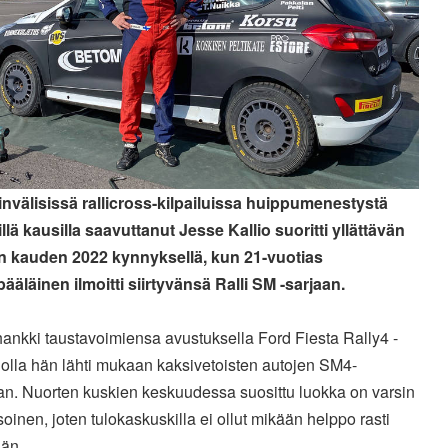
nvälisissä rallicross-kilpailuissa huippumenestystä
illä kausilla saavuttanut Jesse Kallio suoritti yllättävän
en kauden 2022 kynnyksellä, kun 21-vuotias
ääläinen ilmoitti siirtyvänsä Ralli SM -sarjaan.
hankki taustavoimiensa avustuksella Ford Fiesta Rally4 -
jolla hän lähti mukaan kaksivetoisten autojen SM4-
an. Nuorten
kuskien keskuudessa suosittu luokka on varsin
soinen, joten
tulokaskuskilla ei ollut mikään helppo rasti
än.