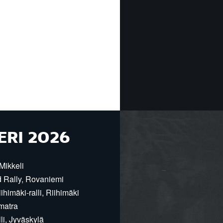
ERI 2026
Mikkeli
d Rally, Rovaniemi
himäki-ralli, Riihimäki
matra
i, Jyväskylä