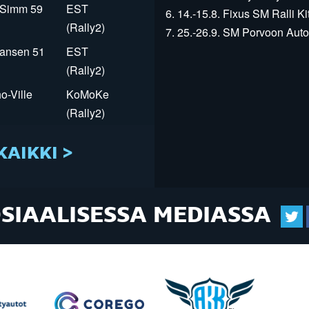
r Simm 59
EST
6. 14.-15.8. Fixus SM Ralli Kit
(Rally2)
7. 25.-26.9. SM Porvoon Autop
Jansen 51
EST
(Rally2)
o-Ville
KoMoKe
(Rally2)
KAIKKI >
OSIAALISESSA MEDIASSA