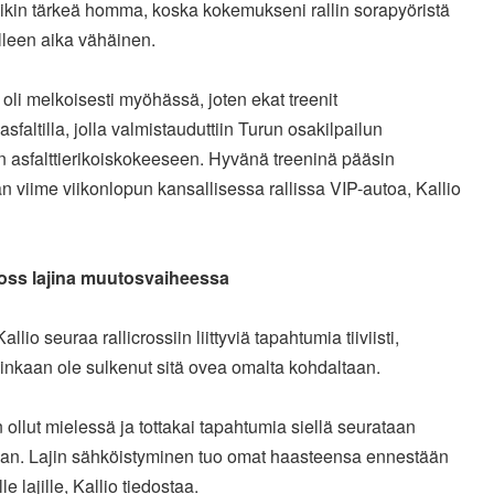
likin
tärkeä homma, koska kokemukseni rallin sorapyöristä
lleen aika
vähäinen.
 oli melkoisesti myöhässä, joten ekat treenit
asfaltilla, jolla valmistauduttiin Turun osakilpailun
en
asfalttierikoiskokeeseen. Hyvänä treeninä pääsin
n viime
viikonlopun kansallisessa rallissa VIP-autoa, Kallio
ross lajina muutosvaiheessa
llio seuraa rallicrossiin liittyviä tapahtumia tiiviisti,
inkaan ole sulkenut sitä ovea omalta kohdaltaan.
 ollut mielessä ja tottakai tapahtumia siellä seurataan
jan. Lajin sähköistyminen tuo omat haasteensa ennestään
ille
lajille, Kallio tiedostaa.