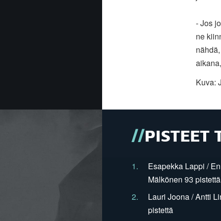
- Jos j
ne
kiin
nähdä
aikana
Kuva: 
PISTEET 
1.
Esapekka Lappi / En
Mälkönen 93 pistettä
2.
Lauri Joona / Antti L
pistettä