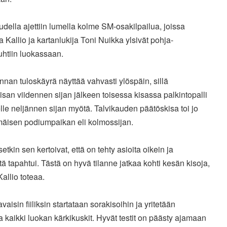
della ajettiin lumella kolme SM-osakilpailua, joissa
sa
Kallio ja kartanlukija Toni Nuikka ylsivät pohja-
uhtiin
luokassaan.
nan tuloskäyrä näyttää vahvasti ylöspäin, sillä
isan
viidennen sijan jälkeen toisessa kisassa palkintopalli
elle
neljännen sijan myötä. Talvikauden päätöskisa toi jo
mäisen
podiumpaikan eli kolmossijan.
setkin sen kertoivat, että on tehty asioita oikein ja
stä
tapahtui. Tästä on hyvä tilanne jatkaa kohti kesän kisoja,
Kallio
toteaa.
avaisin fiiliksin startataan sorakisoihin ja yritetään
aa
kaikki luokan kärkikuskit. Hyvät testit on päästy ajamaan