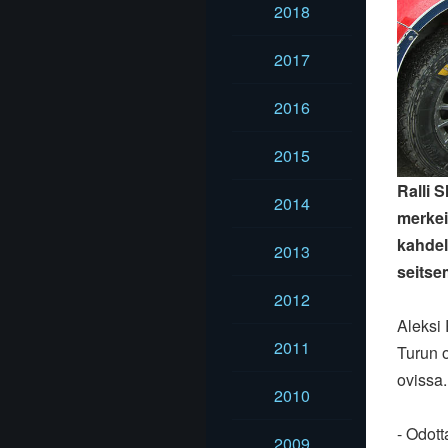
2018
2017
2016
2015
Ralli 
2014
merkei
kahdel
2013
seitse
2012
Aleksi 
2011
Turun
ovissa.
2010
- Odott
2009