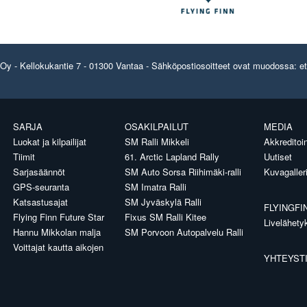
y - Kellokukantie 7 - 01300 Vantaa - Sähköpostiosoitteet ovat muodossa: etun
SARJA
OSAKILPAILUT
MEDIA
Luokat ja kilpailijat
SM Ralli Mikkeli
Akkreditoin
Tiimit
61. Arctic Lapland Rally
Uutiset
Sarjasäännöt
SM Auto Sorsa Riihimäki-ralli
Kuvagaller
GPS-seuranta
SM Imatra Ralli
Katsastusajat
SM Jyväskylä Ralli
FLYINGFI
Flying Finn Future Star
Fixus SM Ralli Kitee
Livelähety
Hannu Mikkolan malja
SM Porvoon Autopalvelu Ralli
Voittajat kautta aikojen
YHTEYST