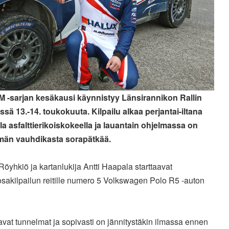
SM -sarjan kesäkausi käynnistyy Länsirannikon Rallin
ssä 13.-14. toukokuuta. Kilpailu alkaa perjantai-iltana
la asfalttierikoiskokeella ja lauantain ohjelmassa on
män vauhdikasta sorapätkää.
Röyhkiö ja kartanlukija Antti Haapala starttaavat
osakilpailun reitille numero 5 Volkswagen Polo R5 -auton
avat tunnelmat ja sopivasti on jännitystäkin ilmassa ennen