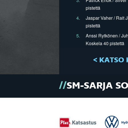
3.
Patrick Enok / Silve
pistettä
4.
Jaspar Vaher / Rait 
pistettä
5.
Anssi Rytkönen / Juh
Koskela 40 pistettä
< KATSO 
SM-SARJA S