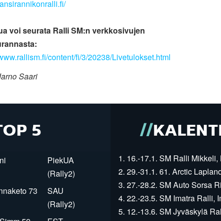
lansirannikonralli.fi/
lua voi seurata Ralli SM:n verkkosivujen
urannasta:
/www.rallism.fi/content/fi/3/20238/Livetulokset.html
Jarno Saari
TOP 5
KALENT
1. 16.-17.1. SM Ralli Mikkeli, 
ni
PiekUA
2. 29.-31.1. 61. Arctic Laplan
(Rally2)
3. 27.-28.2. SM Auto Sorsa Rii
innaketo 73
SAU
4. 22.-23.5. SM Imatra Ralli, I
(Rally2)
5. 12.-13.6. SM Jyväskylä Rall