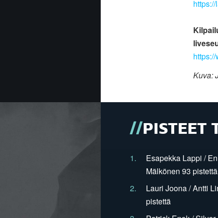
https://
Kilpai
livese
https:/
Kuva: 
PISTEET 
1.
Esapekka Lappi / En
Mälkönen 93 pistettä
2.
Lauri Joona / Antti L
pistettä