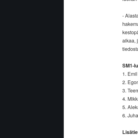
- Alast
hakem
kestopä
aikaa, j
tiedost
SM1-lu
1. Emi
2. Ego
3. Tee
4. Mikk
5. Ale
6. Juh
Lisätie