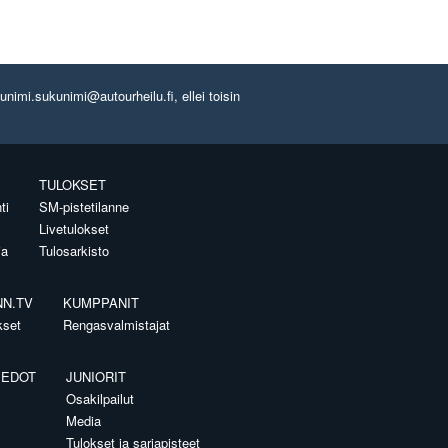
imi.sukunimi@autourheilu.fi, ellei toisin
TULOKSET
ti
SM-pistetilanne
Livetulokset
ia
Tulosarkisto
NN.TV
KUMPPANIT
kset
Rengasvalmistajat
IEDOT
JUNIORIT
Osakilpailut
Media
Tulokset ja sarjapisteet