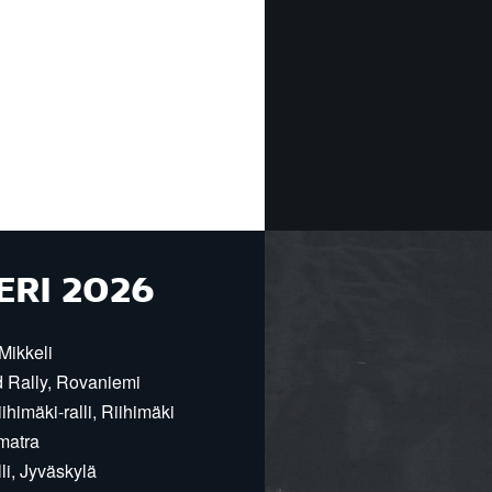
ERI 2026
Mikkeli
d Rally, Rovaniemi
himäki-ralli, Riihimäki
matra
i, Jyväskylä