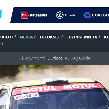
PAILUT
MEDIA
TULOKSET
FLYINGFINN.TV
K
T
Akkreditointi
Uutiset
Kuvagalleria