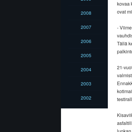
kovaa
ovat m
2008
2007
- Viime
vauhd
2006
Tällä k
palkint
2005
21-vuot
2004
valmist
Ennakko
2003
kotima
2002
testira
Kisavii
asfaltil
luoka