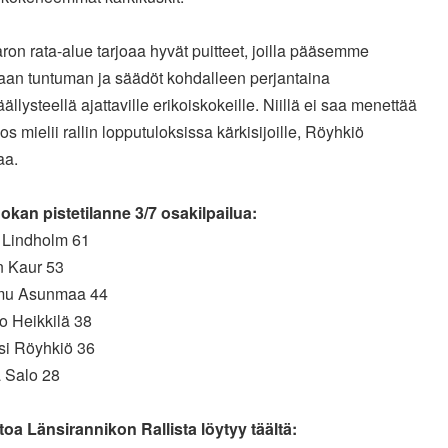
aron rata-alue tarjoaa hyvät puitteet, joilla pääsemme
aan
tuntuman ja säädöt kohdalleen perjantaina
ällysteellä ajattaville
erikoiskokeille. Niillä ei saa menettää
os mielii rallin
lopputuloksissa kärkisijoille, Röyhkiö
aa.
okan pistetilanne 3/7 osakilpailua:
l Lindholm 61
n Kaur 53
mu Asunmaa 44
o Heikkilä 38
ksi Röyhkiö 36
a Salo 28
toa Länsirannikon Rallista löytyy täältä: