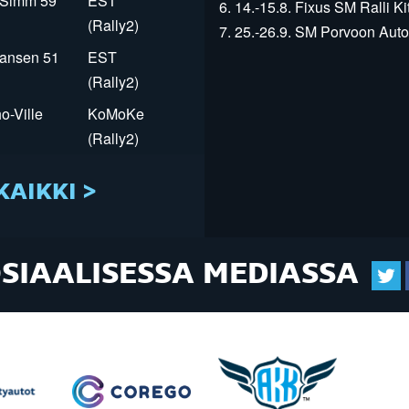
r Simm 59
EST
6. 14.-15.8. Fixus SM Ralli Kit
(Rally2)
7. 25.-26.9. SM Porvoon Autop
Jansen 51
EST
(Rally2)
o-Ville
KoMoKe
(Rally2)
KAIKKI >
OSIAALISESSA MEDIASSA