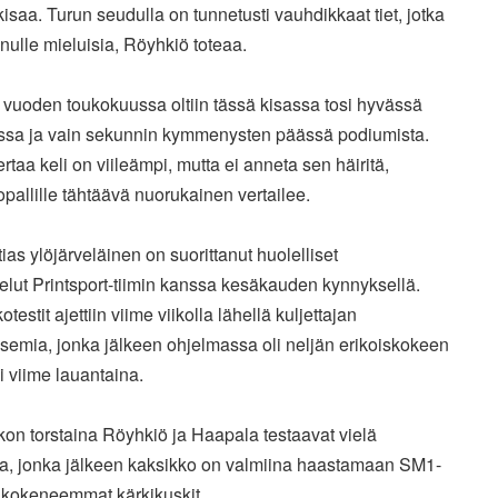
kisaa. Turun seudulla on tunnetusti vauhdikkaat tiet, jotka
inulle
mieluisia, Röyhkiö toteaa.
 vuoden toukokuussa oltiin tässä kisassa tosi hyvässä
issa
ja vain sekunnin kymmenysten päässä podiumista.
ertaa keli on
viileämpi, mutta ei anneta sen häiritä,
opallille tähtäävä
nuorukainen vertailee.
ias ylöjärveläinen on suorittanut huolelliset
elut
Printsport-tiimin kanssa kesäkauden kynnyksellä.
testit ajettiin
viime viikolla lähellä kuljettajan
isemia, jonka jälkeen
ohjelmassa oli neljän erikoiskokeen
lli viime lauantaina.
kon torstaina Röyhkiö ja Haapala testaavat vielä
la,
jonka jälkeen kaksikko on valmiina haastamaan SM1-
n kokeneemmat
kärkikuskit.