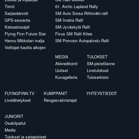
Tiimit
61. Arctic Lapland Rally
Sarjasäännöt
SM Auto Sorsa Riihimäki-ralli
GPS-seuranta
SM Imatra Ralli
Katsastusajat
SM Jyväskylä Ralli
Flying Finn Future Star
Fixus SM Ralli Kitee
Hannu Mikkolan malja
SM Porvoon Autopalvelu Ralli
Voittajat kautta aikojen
MEDIA
TULOKSET
Akkreditointi
SM-pistetilanne
Uutiset
Livetulokset
Kuvagalleria
Tulosarkisto
FLYINGFINN.TV
KUMPPANIT
YHTEYSTIEDOT
Livelähetykset
Rengasvalmistajat
JUNIORIT
Osakilpailut
Media
Tulokset ja sarjapisteet