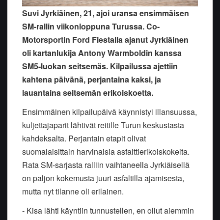
Suvi Jyrkiäinen, 21, ajoi uransa ensimmäisen
SM-rallin viikonloppuna Turussa. Co-
Motorsportin Ford Fiestalla ajanut Jyrkiäinen
oli kartanlukija Antony Warmboldin kanssa
SM5-luokan seitsemäs. Kilpailussa ajettiin
kahtena päivänä, perjantaina kaksi, ja
lauantaina seitsemän erikoiskoetta.
Ensimmäinen kilpailupäivä käynnistyi illansuussa,
kuljettajaparit lähtivät reitille Turun keskustasta
kahdeksalta. Perjantain etapit olivat
suomalaisittain harvinaisia asfalttierikoiskokeita.
Rata SM-sarjasta ralliin vaihtaneella Jyrkiäisellä
on paljon kokemusta juuri asfaltilla ajamisesta,
mutta nyt tilanne oli erilainen.
- Kisa lähti käyntiin tunnustellen, en ollut aiemmin