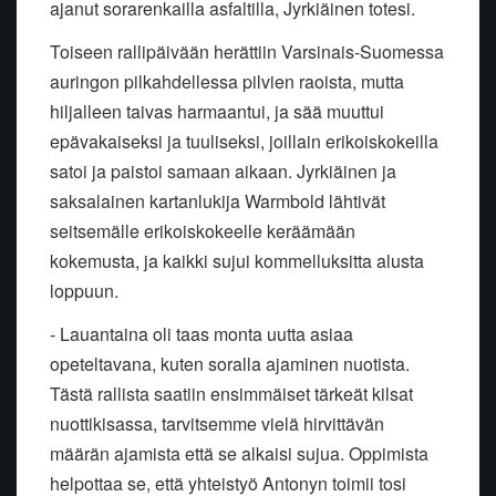
ajanut sorarenkailla asfaltilla, Jyrkiäinen totesi.
Toiseen rallipäivään herättiin Varsinais-Suomessa
auringon pilkahdellessa pilvien raoista, mutta
hiljalleen taivas harmaantui, ja sää muuttui
epävakaiseksi ja tuuliseksi, joillain erikoiskokeilla
satoi ja paistoi samaan aikaan. Jyrkiäinen ja
saksalainen kartanlukija Warmbold lähtivät
seitsemälle erikoiskokeelle keräämään
kokemusta, ja kaikki sujui kommelluksitta alusta
loppuun.
- Lauantaina oli taas monta uutta asiaa
opeteltavana, kuten soralla ajaminen nuotista.
Tästä rallista saatiin ensimmäiset tärkeät kilsat
nuottikisassa, tarvitsemme vielä hirvittävän
määrän ajamista että se alkaisi sujua. Oppimista
helpottaa se, että yhteistyö Antonyn toimii tosi