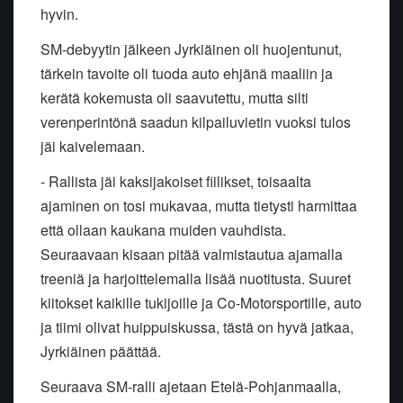
hyvin.
SM-debyytin jälkeen Jyrkiäinen oli huojentunut,
tärkein tavoite oli tuoda auto ehjänä maaliin ja
kerätä kokemusta oli saavutettu, mutta silti
verenperintönä saadun kilpailuvietin vuoksi tulos
jäi kaivelemaan.
- Rallista jäi kaksijakoiset fiilikset, toisaalta
ajaminen on tosi mukavaa, mutta tietysti harmittaa
että ollaan kaukana muiden vauhdista.
Seuraavaan kisaan pitää valmistautua ajamalla
treeniä ja harjoittelemalla lisää nuotitusta. Suuret
kiitokset kaikille tukijoille ja Co-Motorsportille, auto
ja tiimi olivat huippuiskussa, tästä on hyvä jatkaa,
Jyrkiäinen päättää.
Seuraava SM-ralli ajetaan Etelä-Pohjanmaalla,