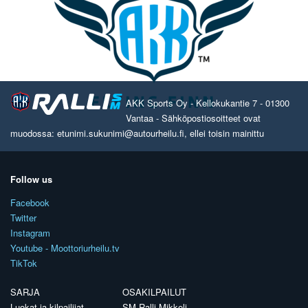
AKK Sports Oy - Kellokukantie 7 - 01300
Vantaa - Sähköpostiosoitteet ovat
muodossa: etunimi.sukunimi@autourheilu.fi, ellei toisin mainittu
Follow us
Facebook
Twitter
Instagram
Youtube - Moottoriurheilu.tv
TikTok
SARJA
OSAKILPAILUT
Luokat ja kilpailijat
SM Ralli Mikkeli