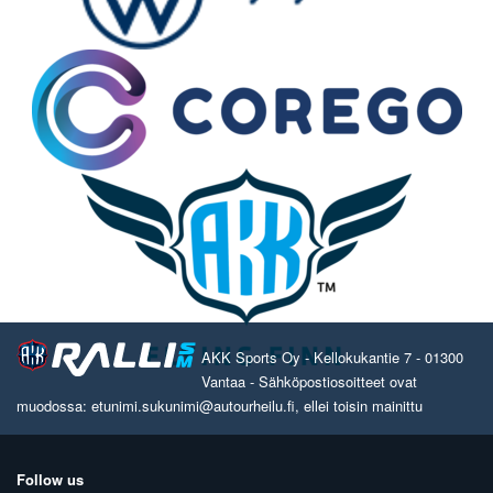
AKK Sports Oy - Kellokukantie 7 - 01300
Vantaa - Sähköpostiosoitteet ovat
muodossa: etunimi.sukunimi@autourheilu.fi, ellei toisin mainittu
Follow us