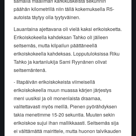
samalla maailman kärkikuskeista sekunnin
päähän kilometrillä niin tällä kokemuksella R5-
autoista täytyy olla tyytyväinen.
Lauantaina ajettavana oli vielä kaksi erikoiskoetta.
Erikoiskokeella kahdeksan Tahko oli jälleen
seitsemäs, mutta kilpailun päättäneellä
erikoiskokeella kahdeksas. Lopputuloksissa Riku
Tahko ja kartanlukija Sami Ryynänen olivat
seitsemäntenä.
- Iltapäivän erikoiskokeista viimeisellä
erikoiskokeella muun muassa kärjen järjestys
meni uusiksi ja oli monenlaista draamaa,
valitettavasti myös meillä. Pienen pyörähdyksen
takia menetimme 15-20 sekuntia. Muuten sekin
erikoiskoe sujui ihan mallikkaasti. Seitsemäs sija
ei välttämättä mairittele, mutta huonon talvikauden