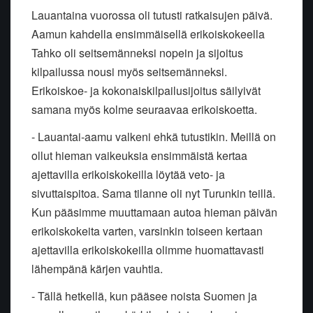
Lauantaina vuorossa oli tutusti ratkaisujen päivä.
Aamun kahdella ensimmäisellä erikoiskokeella
Tahko oli seitsemänneksi nopein ja sijoitus
kilpailussa nousi myös seitsemänneksi.
Erikoiskoe- ja kokonaiskilpailusijoitus säilyivät
samana myös kolme seuraavaa erikoiskoetta.
- Lauantai-aamu valkeni ehkä tutustikin. Meillä on
ollut hieman vaikeuksia ensimmäistä kertaa
ajettavilla erikoiskokeilla löytää veto- ja
sivuttaispitoa. Sama tilanne oli nyt Turunkin teillä.
Kun pääsimme muuttamaan autoa hieman päivän
erikoiskokeita varten, varsinkin toiseen kertaan
ajettavilla erikoiskokeilla olimme huomattavasti
lähempänä kärjen vauhtia.
- Tällä hetkellä, kun pääsee noista Suomen ja