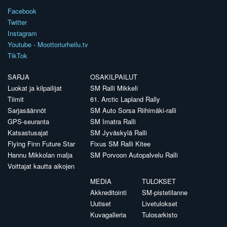
Facebook
Twitter
Instagram
Youtube - Moottoriurheilu.tv
TikTok
SARJA
OSAKILPAILUT
Luokat ja kilpailijat
SM Ralli Mikkeli
Tiimit
61. Arctic Lapland Rally
Sarjasäännöt
SM Auto Sorsa Riihimäki-ralli
GPS-seuranta
SM Imatra Ralli
Katsastusajat
SM Jyväskylä Ralli
Flying Finn Future Star
Fixus SM Ralli Kitee
Hannu Mikkolan malja
SM Porvoon Autopalvelu Ralli
Voittajat kautta aikojen
MEDIA
TULOKSET
Akkreditointi
SM-pistetilanne
Uutiset
Livetulokset
Kuvagalleria
Tulosarkisto