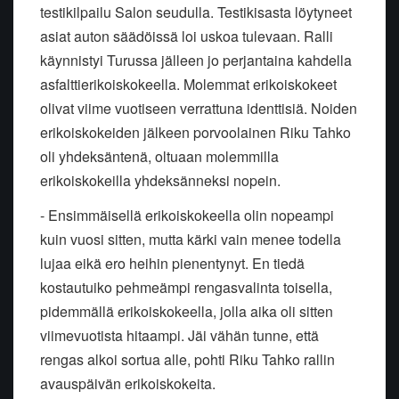
testikilpailu Salon seudulla. Testikisasta löytyneet
asiat auton säädöissä loi uskoa tulevaan. Ralli
käynnistyi Turussa jälleen jo perjantaina kahdella
asfalttierikoiskokeella. Molemmat erikoiskokeet
olivat viime vuotiseen verrattuna identtisiä. Noiden
erikoiskokeiden jälkeen porvoolainen Riku Tahko
oli yhdeksäntenä, oltuaan molemmilla
erikoiskokeilla yhdeksänneksi nopein.
- Ensimmäisellä erikoiskokeella olin nopeampi
kuin vuosi sitten, mutta kärki vain menee todella
lujaa eikä ero heihin pienentynyt. En tiedä
kostautuiko pehmeämpi rengasvalinta toisella,
pidemmällä erikoiskokeella, jolla aika oli sitten
viimevuotista hitaampi. Jäi vähän tunne, että
rengas alkoi sortua alle, pohti Riku Tahko rallin
avauspäivän erikoiskokeita.