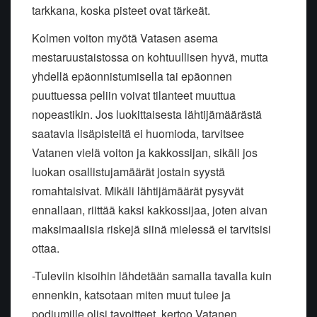
tarkkana, koska pisteet ovat tärkeät.
Kolmen voiton myötä Vatasen asema
mestaruustaistossa on kohtuullisen hyvä, mutta
yhdellä epäonnistumisella tai epäonnen
puuttuessa peliin voivat tilanteet muuttua
nopeastikin. Jos luokittaisesta lähtijämäärästä
saatavia lisäpisteitä ei huomioda, tarvitsee
Vatanen vielä voiton ja kakkossijan, sikäli jos
luokan osallistujamäärät jostain syystä
romahtaisivat. Mikäli lähtijämäärät pysyvät
ennallaan, riittää kaksi kakkossijaa, joten aivan
maksimaalisia riskejä siinä mielessä ei tarvitsisi
ottaa.
-Tuleviin kisoihin lähdetään samalla tavalla kuin
ennenkin, katsotaan miten muut tulee ja
podiumille olisi tavoitteet, kertoo Vatanen.