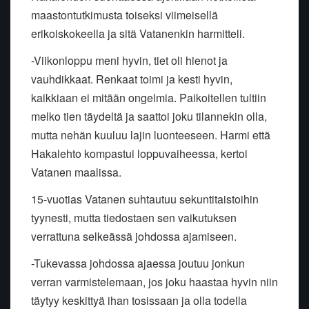
maastontutkimusta toiseksi viimeisellä
erikoiskokeella ja sitä Vatanenkin harmitteli.
-Viikonloppu meni hyvin, tiet oli hienot ja
vauhdikkaat. Renkaat toimi ja kesti hyvin,
kaikkiaan ei mitään ongelmia. Paikoitellen tultiin
melko tien täydeltä ja saattoi joku tilannekin olla,
mutta nehän kuuluu lajin luonteeseen. Harmi että
Hakalehto kompastui loppuvaiheessa, kertoi
Vatanen maalissa.
15-vuotias Vatanen suhtautuu sekuntitaistoihin
tyynesti, mutta tiedostaen sen vaikutuksen
verrattuna selkeässä johdossa ajamiseen.
-Tukevassa johdossa ajaessa joutuu jonkun
verran varmistelemaan, jos joku haastaa hyvin niin
täytyy keskittyä ihan tosissaan ja olla todella