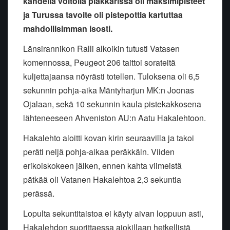
kahdella voitolla plakkarissa oli maksimipisteet
ja Turussa tavoite oli pistepottia kartuttaa
mahdollisimman isosti.
Länsirannikon Ralli alkoikin tutusti Vatasen
komennossa, Peugeot 206 taittoi sorateitä
kuljettajaansa nöyrästi totellen. Tuloksena oli 6,5
sekunnin pohja-aika Mäntyharjun MK:n Joonas
Ojalaan, sekä 10 sekunnin kaula pistekakkosena
lähteneeseen Ahveniston AU:n Aatu Hakalehtoon.
Hakalehto aloitti kovan kirin seuraavilla ja takoi
peräti neljä pohja-aikaa peräkkäin. Viiden
erikoiskokeen jälken, ennen kahta viimeistä
pätkää oli Vatanen Hakalehtoa 2,3 sekuntia
perässä.
Lopulta sekuntitaistoa ei käyty aivan loppuun asti,
Hakalehdon suorittaessa ajokillaan hetkellistä