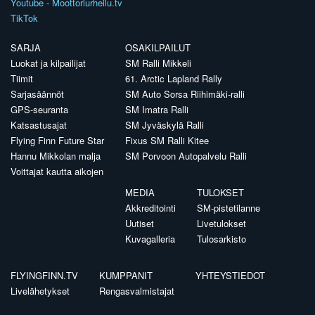
Youtube - Moottoriurheilu.tv
TikTok
SARJA
OSAKILPAILUT
Luokat ja kilpailijat
SM Ralli Mikkeli
Tiimit
61. Arctic Lapland Rally
Sarjasäännöt
SM Auto Sorsa Riihimäki-ralli
GPS-seuranta
SM Imatra Ralli
Katsastusajat
SM Jyväskylä Ralli
Flying Finn Future Star
Fixus SM Ralli Kitee
Hannu Mikkolan malja
SM Porvoon Autopalvelu Ralli
Voittajat kautta aikojen
MEDIA
TULOKSET
Akkreditointi
SM-pistetilanne
Uutiset
Livetulokset
Kuvagalleria
Tulosarkisto
FLYINGFINN.TV
KUMPPANIT
YHTEYSTIEDOT
Livelähetykset
Rengasvalmistajat