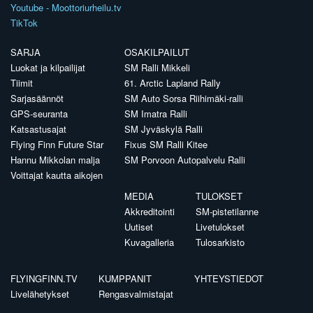
Youtube - Moottoriurheilu.tv
TikTok
SARJA
OSAKILPAILUT
Luokat ja kilpailijat
SM Ralli Mikkeli
Tiimit
61. Arctic Lapland Rally
Sarjasäännöt
SM Auto Sorsa Riihimäki-ralli
GPS-seuranta
SM Imatra Ralli
Katsastusajat
SM Jyväskylä Ralli
Flying Finn Future Star
Fixus SM Ralli Kitee
Hannu Mikkolan malja
SM Porvoon Autopalvelu Ralli
Voittajat kautta aikojen
MEDIA
TULOKSET
Akkreditointi
SM-pistetilanne
Uutiset
Livetulokset
Kuvagalleria
Tulosarkisto
FLYINGFINN.TV
KUMPPANIT
YHTEYSTIEDOT
Livelähetykset
Rengasvalmistajat