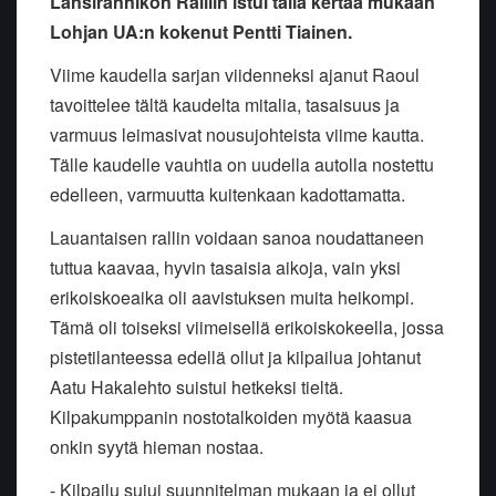
Länsirannikon Ralliin istui tällä kertaa mukaan
Lohjan UA:n kokenut Pentti Tiainen.
Viime kaudella sarjan viidenneksi ajanut Raoul
tavoittelee tältä kaudelta mitalia, tasaisuus ja
varmuus leimasivat nousujohteista viime kautta.
Tälle kaudelle vauhtia on uudella autolla nostettu
edelleen, varmuutta kuitenkaan kadottamatta.
Lauantaisen rallin voidaan sanoa noudattaneen
tuttua kaavaa, hyvin tasaisia aikoja, vain yksi
erikoiskoeaika oli aavistuksen muita heikompi.
Tämä oli toiseksi viimeisellä erikoiskokeella, jossa
pistetilanteessa edellä ollut ja kilpailua johtanut
Aatu Hakalehto suistui hetkeksi tieltä.
Kilpakumppanin nostotalkoiden myötä kaasua
onkin syytä hieman nostaa.
- Kilpailu sujui suunnitelman mukaan ja ei ollut