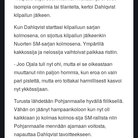
isompia ongelmia tai tilanteita, kertoi Dahlqvist
kilpailun jälkeen.
Kun Dahlqvist starttasi kilpailuun sarjan
kolmosena, on sijoitus kilpailun jälkeenkin
Nuorten SM-sarjan kolmosena. Ympärillä
kakkossija ja nelossija vaihtoivat paikkaa ristiin.
- Joo Ojala tuli nyt ohi, mutta ei se oikeastaan
muuttanut niin paljon hommia, kun eroa on vain
pari pistettä, mutta ero tottakai harmillisesti kasvoi
nyt ykkössijaan.
Turusta lähdetään Pohjanmaalle hyvällä fiiliksellä.
Vähän on jäänyt hampaankoloon kun nyt oli
kaikkiaan jo kolmas kolmos-sija SM-rallista niin
Pohjanmaalle mennään ajamaan voitosta,
napauttaa Dahlqvist tavoitteekseen.