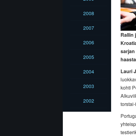
2008
2007
Rallin
2006
Kroatia
sarjan
2005
haasta
Lauri 
2004
luokka
2003
kohti P
Alkuviik
2002
torstai
Portuga
yhteisp
testier