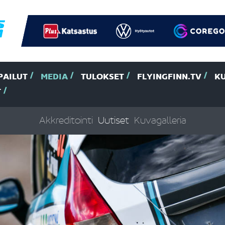
PAILUT
MEDIA
TULOKSET
FLYINGFINN.TV
K
T
Akkreditointi
Uutiset
Kuvagalleria