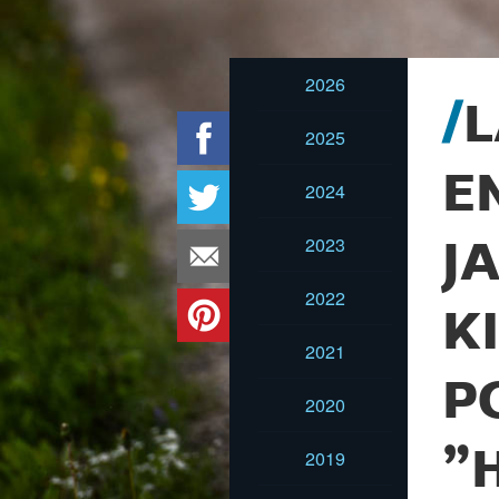
2026
L
2025
E
2024
2023
J
2022
K
2021
P
2020
”
2019