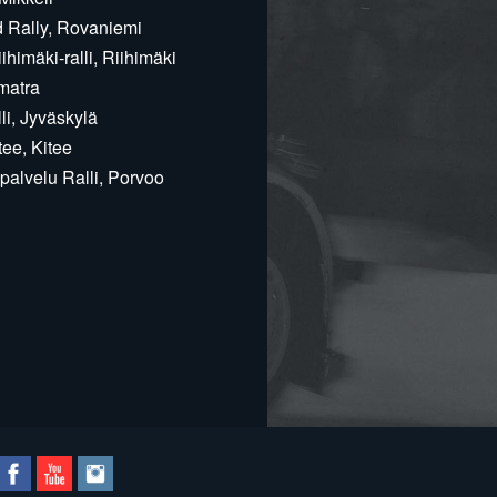
d Rally, Rovaniemi
himäki-ralli, Riihimäki
matra
i, Jyväskylä
ee, Kitee
alvelu Ralli, Porvoo