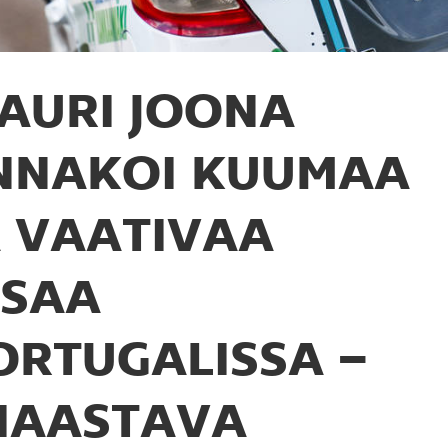
AURI JOONA
NNAKOI KUUMAA
A VAATIVAA
ISAA
ORTUGALISSA –
HAASTAVA