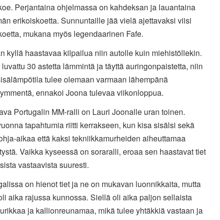
skoe. Perjantaina ohjelmassa on kahdeksan ja lauantaina
än erikoiskoetta. Sunnuntaille jää vielä ajettavaksi viisi
skoetta, mukana myös legendaarinen Fafe.
n kyllä haastavaa kilpailua niin autolle kuin miehistöllekin.
luvattu 30 astetta lämmintä ja täyttä auringonpaistetta, niin
sisälämpötila tulee olemaan varmaan lähempänä
kymmentä, ennakoi Joona tulevaa viikonloppua.
ava Portugalin MM-ralli on Lauri Joonalle uran toinen.
uonna tapahtumia riitti kerrakseen, kun kisa sisälsi sekä
ohja-aikaa että kaksi tekniikkamurheiden aiheuttamaa
ystä. Vaikka kyseessä on soraralli, eroaa sen haastavat tiet
sista vastaavista suuresti.
galissa on hienot tiet ja ne on mukavan luonnikkaita, mutta
oli aika rajussa kunnossa. Siellä oli aika paljon sellaista
rikkaa ja kallionreunamaa, mikä tulee yhtäkkiä vastaan ja