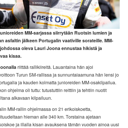
 junioreiden MM-sarjassa siirrytään Ruotsin lumien ja
n asfaltin jälkeen Portugalin vaativille sorateille. MM-
 johdossa oleva Lauri Joona ennustaa hikistä ja
vaa kisaa.
Joonalla
riittää rallikiireitä. Lauantaina hän ajoi
voittoon Turun SM-rallissa ja sunnuntaiaamuna hän lensi jo
ortugalia ja kauden kolmatta junioreiden MM-osakilpailua.
on ohjelma oli tuttu: tutustuttiin reittiin ja tehtiin nuotit
-iltana alkavaan kilpailuun.
lin MM-rallin ohjelmassa on 21 erikoiskoetta,
ituudeltaan hieman alle 340 km. Torstaina ajetaan
ikoiskoe ja illalla kisan avauksena tämän vuoden ainoa uusi