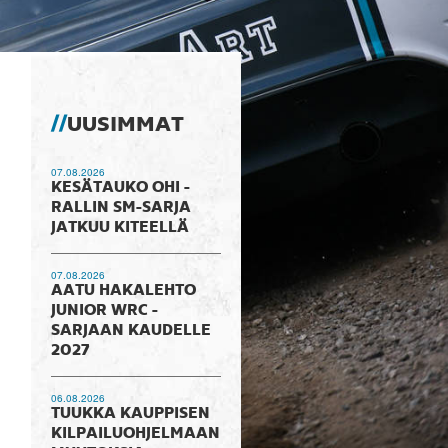
UUSIMMAT
07.08.2026
KESÄTAUKO OHI -
RALLIN SM-SARJA
JATKUU KITEELLÄ
07.08.2026
AATU HAKALEHTO
JUNIOR WRC -
SARJAAN KAUDELLE
2027
06.08.2026
TUUKKA KAUPPISEN
KILPAILUOHJELMAAN