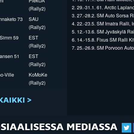
ni
PiekUA
2. 29.-31.1. 61. Arctic Laplan
(Rally2)
3. 27.-28.2. SM Auto Sorsa Rii
innaketo 73
SAU
4. 22.-23.5. SM Imatra Ralli, I
(Rally2)
5. 12.-13.6. SM Jyväskylä Rall
r Simm 59
EST
6. 14.-15.8. Fixus SM Ralli Kit
(Rally2)
7. 25.-26.9. SM Porvoon Autop
Jansen 51
EST
(Rally2)
o-Ville
KoMoKe
(Rally2)
KAIKKI >
OSIAALISESSA MEDIASSA