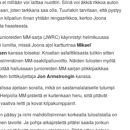
 ei millään voi laittaa nuottiin. Siinä voi äkkiä rikkoa auton
kaan, joten tarkkana saa olla. Tuuriakin tarvitaan, että pystyy
n kilpailun ilman yhtään rengasrikkoa, kertoo Joona
ta haasteesta.
 junioreiden MM-sarja (JWRC) käynnistyi helmikuussa
 lumilta, missä Joona ajoi kartturinsa
Mikael
sen
kanssa toiseksi. Kroatian asfalttikisasta tulikin sitten
nsimmäinen MM-osakilpailuvoitto. Näiden tulosten myötä
pitää hallussaan junioreiden MM-sarjan piikkipaikkaa
tein brittikuljettaja
Jon Armstrongin
kanssa.
lissa ajetaan soralla, mikä on sastamalalaiselle tutumpi
 Helpolla MM-pisteitä ei kuitenkaan heru, siitä pitävät
vaativa reitti ja kovat kilpakumppanit.
in pääsy ja nimi mahdollisimman korkealla tuloslistalla on
inen tavoite. Ja pohja-aikapisteitä pitäisi saada jonkun