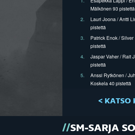
1.
Esapekka Lappi / En
Mälkönen 93 pistettä
2.
Lauri Joona / Antti L
pistettä
3.
Patrick Enok / Silve
pistettä
4.
Jaspar Vaher / Rait 
pistettä
5.
Anssi Rytkönen / Juh
Koskela 40 pistettä
< KATSO 
SM-SARJA S