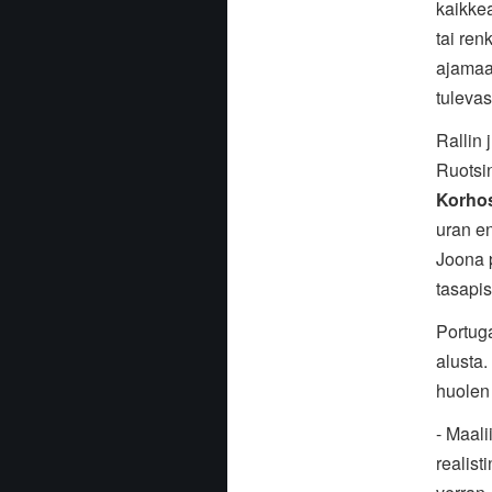
kaikkea
tai ren
ajamaa
tulevas
Rallin
Ruotsin
Korho
uran e
Joona 
tasapis
Portuga
alusta.
huolen 
- Maali
realist