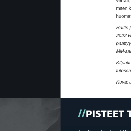
verran,
miten k
huomatt
Rallin
2022 vi
päättyy
MM-sar
Kilpail
tuloss
Kuva: 
PISTEET 