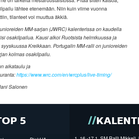
 ne on tärkeitä mestaruustaistossa. Pitää sitten katsoa,
ilpailu lähtee etenemään. Niin kuin viime vuonna
iin, tilanteet voi muuttua äkkiä.
 junioreiden MM-sarjan (JWRC) kalenterissa on kaudella
isi osakilpailua. Kausi alkoi Ruotsista helmikuussa ja
 syyskuussa Kreikkaan. Portugalin MM-ralli on junioreiden
jan kolmas osakilpailu.
un aikataulu ja
euranta:
https://www.wrc.com/en/wrcplus/live-timing/
Jani Salonen
TOP 5
KALENT
1. 16.-17.1. SM Ralli Mikkeli, 