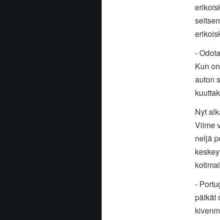
erikoi
seitsem
erikoi
- Odota
Kun on 
auton 
kuutta
Nyt alk
Viime v
neljä p
keskeyt
kotimai
- Portu
pätkät 
kivenmu