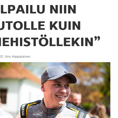
ILPAILU NIIN
UTOLLE KUIN
IEHISTÖLLEKIN”
22 / Anu Haapalainen