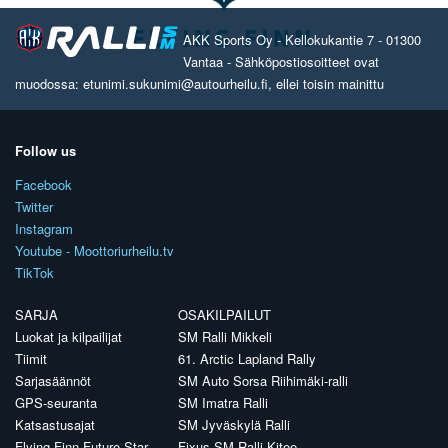
AKK Sports Oy - Kellokukantie 7 - 01300
Vantaa - Sähköpostiosoitteet ovat
muodossa: etunimi.sukunimi@autourheilu.fi, ellei toisin mainittu
Follow us
Facebook
Twitter
Instagram
Youtube - Moottoriurheilu.tv
TikTok
SARJA
OSAKILPAILUT
Luokat ja kilpailijat
SM Ralli Mikkeli
Tiimit
61. Arctic Lapland Rally
Sarjasäännöt
SM Auto Sorsa Riihimäki-ralli
GPS-seuranta
SM Imatra Ralli
Katsastusajat
SM Jyväskylä Ralli
Flying Finn Future Star
Fixus SM Ralli Kitee