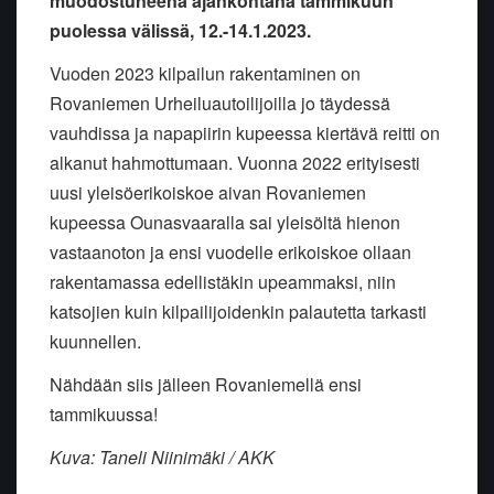
muodostuneena ajankohtana tammikuun
puolessa välissä, 12.-14.1.2023.
Vuoden 2023 kilpailun rakentaminen on
Rovaniemen Urheiluautoilijoilla jo täydessä
vauhdissa ja napapiirin kupeessa kiertävä reitti on
alkanut hahmottumaan. Vuonna 2022 erityisesti
uusi yleisöerikoiskoe aivan Rovaniemen
kupeessa Ounasvaaralla sai yleisöltä hienon
vastaanoton ja ensi vuodelle erikoiskoe ollaan
rakentamassa edellistäkin upeammaksi, niin
katsojien kuin kilpailijoidenkin palautetta tarkasti
kuunnellen.
Nähdään siis jälleen Rovaniemellä ensi
tammikuussa!
Kuva: Taneli Niinimäki / AKK