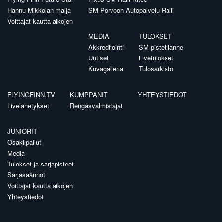
Hannu Mikkolan malja
SM Porvoon Autopalvelu Ralli
Voittajat kautta aikojen
MEDIA
TULOKSET
Akkreditointi
SM-pistetilanne
Uutiset
Livetulokset
Kuvagalleria
Tulosarkisto
FLYINGFINN.TV
KUMPPANIT
YHTEYSTIEDOT
Livelähetykset
Rengasvalmistajat
JUNIORIT
Osakilpailut
Media
Tulokset ja sarjapisteet
Sarjasäännöt
Voittajat kautta aikojen
Yhteystiedot