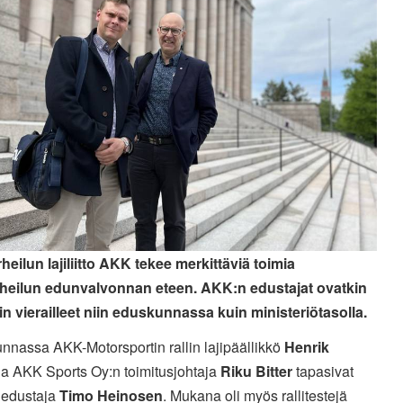
heilun lajiliitto AKK tekee merkittäviä toimia
heilun edunvalvonnan eteen. AKK:n edustajat ovatkin
ain vierailleet niin eduskunnassa kuin ministeriötasolla.
nnassa AKK-Motorsportin rallin lajipäällikkö
Henrik
ja AKK Sports Oy:n toimitusjohtaja
Riku Bitter
tapasivat
edustaja
Timo Heinosen
. Mukana oli myös rallitestejä