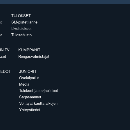
TULOKSET
ti
SM-pistetilanne
Livetulokset
ia
Tulosarkisto
NN.TV
KUMPPANIT
kset
Rengasvalmistajat
IEDOT
JUNIORIT
Osakilpailut
Media
Tulokset ja sarjapisteet
Sarjasäännöt
Voittajat kautta aikojen
Yhteystiedot