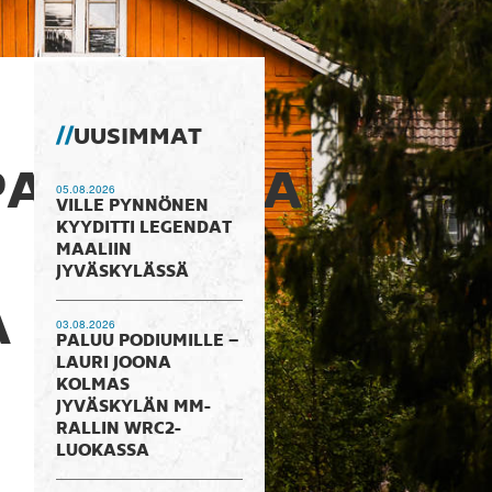
UUSIMMAT
AAMISISSA
05.08.2026
VILLE PYNNÖNEN
KYYDITTI LEGENDAT
MAALIIN
JYVÄSKYLÄSSÄ
A
03.08.2026
PALUU PODIUMILLE –
LAURI JOONA
KOLMAS
JYVÄSKYLÄN MM-
RALLIN WRC2-
LUOKASSA