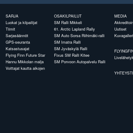
SARJA
OSAKILPAILUT
MEDIA
Luokat ja kilpailijat
SM Ralli Mikkeli
Akkreditoin
Tiimit
61. Arctic Lapland Rally
Uutiset
Sarjasäännöt
SM Auto Sorsa Riihimäki-ralli
Kuvagaller
GPS-seuranta
SM Imatra Ralli
Katsastusajat
SM Jyväskylä Ralli
FLYINGFI
Flying Finn Future Star
Fixus SM Ralli Kitee
Livelähety
Hannu Mikkolan malja
SM Porvoon Autopalvelu Ralli
Voittajat kautta aikojen
YHTEYST