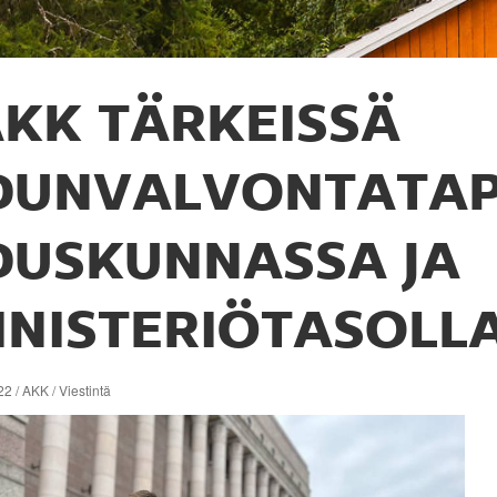
KK TÄRKEISSÄ
DUNVALVONTATAP
DUSKUNNASSA JA
INISTERIÖTASOLL
2 / AKK / Viestintä