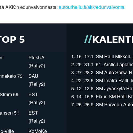
sää AKK:n edunvalvonnasta:
autourheilu.fi/akk/edunvalvonta
TOP 5
KALENT
1. 16.-17.1. SM Ralli Mikkeli, 
ni
PiekUA
2. 29.-31.1. 61. Arctic Laplan
(Rally2)
3. 27.-28.2. SM Auto Sorsa Rii
innaketo 73
SAU
4. 22.-23.5. SM Imatra Ralli, I
(Rally2)
5. 12.-13.6. SM Jyväskylä Rall
r Simm 59
EST
6. 14.-15.8. Fixus SM Ralli Kit
(Rally2)
7. 25.-26.9. SM Porvoon Autop
Jansen 51
EST
(Rally2)
o-Ville
KoMoKe