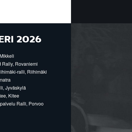
ERI 2026
Mikkeli
d Rally, Rovaniemi
himäki-ralli, Riihimäki
matra
i, Jyväskylä
ee, Kitee
alvelu Ralli, Porvoo