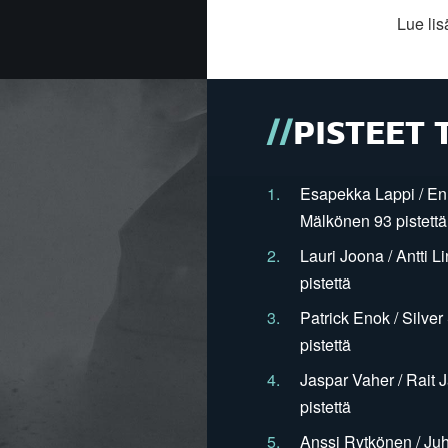
Lue li
PISTEET 
1.
Esapekka Lappi / En
Mälkönen 93 pistettä
2.
Lauri Joona / Antti L
pistettä
3.
Patrick Enok / Silve
pistettä
4.
Jaspar Vaher / Rait 
pistettä
5.
Anssi Rytkönen / Juh