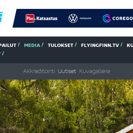
PAILUT
MEDIA
TULOKSET
FLYINGFINN.TV
K
T
Akkreditointi
Uutiset
Kuvagalleria