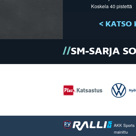
Koskela 40 pistettä
< KATSO 
SM-SARJA S
AKK Sports O
mainittu