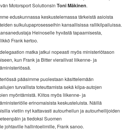
ävän Motorsport Solutionsin
Toni Mäkinen
.
mme eduskunnassa keskustelemassa tärkeistä asioista
n teiden sulkulupaprosesseihin kansallisissa rallikilpailuissa.
 kansanedustaja Heinoselle hyvästä tapaamisesta,
llikkö Frank kertoo.
delegaation matka jatkui nopeasti myös ministeriötason
seen, kun Frank ja Bitter vierailivat liikenne- ja
täministeriössä.
steriössä pääsimme puolestaan käsittelemään
lpailujen turvallista toteuttamista sekä kilpa-autojen
upien myöntämistä. Kiitos myös liikenne- ja
täministeriölle erinomaisista keskusteluista. Näillä
silla vietiin nyt kattavasti autourheilun ja autourheilijoiden
 eteenpäin ja tiedoksi Suomen
le johtaville hallintoelimille, Frank sanoo.