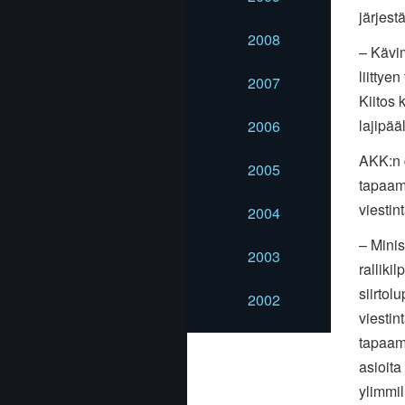
järjest
2008
– Kävi
liittye
2007
Kiitos
lajipää
2006
AKK:n 
2005
tapaami
viestin
2004
– Mini
2003
ralliki
siirtol
2002
viestin
tapaami
asioita
ylimmil