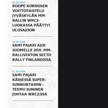
03.08.2026
ROOPE KORHOSEN
VOITTOTAISTELU
JYVÄSKYLÄN MM-
RALLIN WRC2-
LUOKASSA PÄÄTTYI
ULOSAJOON
02.08.2026
SAMI PAJARI AJOI
SUOMELLE 200. MM-
RALLIVOITON SECTO
RALLY FINLANDISSA
01.08.2026
SAMI PAJARI
KÄRJESSÄ SUPER-
SUNNUNTAIHIN -
TEEMU SUNINEN
JOHTAA WRC2:SSA