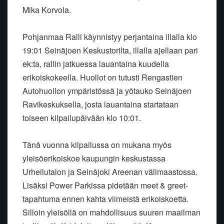
Mika Korvola.
Pohjanmaa Ralli käynnistyy perjantaina illalla klo
19:01 Seinäjoen Keskustorilta, illalla ajellaan pari
ek:ta, rallin jatkuessa lauantaina kuudella
erikoiskokeella. Huollot on tutusti Rengastien
Autohuollon ympäristössä ja yötauko Seinäjoen
Ravikeskuksella, josta lauantaina startataan
toiseen kilpailupäivään klo 10:01.
Tänä vuonna kilpailussa on mukana myös
yleisöerikoiskoe kaupungin keskustassa
Urheilutalon ja Seinäjoki Areenan välimaastossa.
Lisäksi Power Parkissa pidetään meet & greet-
tapahtuma ennen kahta viimeistä erikoiskoetta.
Silloin yleisöllä on mahdollisuus suuren maailman