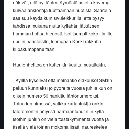
näkivät, että nyt lähtee Kyrööstä astetta kovempi
kuivaajankiertäjä tuuttaamaan nuotista. Saarella
saa suu käydä kuin sivuleikkurilla, että pysyy
tahdissa mukana mutta kyllähän jätkät sen
homman hoitaa hienosti. Isot tsempit koko tiimille
uusiin haasteisiin, tsemppaa Koski rakkaita
kilpakumppaneitaan.
Huulenheittoa on kuitenkin kuultu muualtakin.
- Kylillä kyselivät että meinaako eläkeukot SM:iin
paluun kunniaksi jo pyöreitä vuosia juhlia kun on
oikein numero 50 hankittu lähtönumeroksi.
Totuuden nimessä, vaikka kartanlukija onkin
taloremontin pölyssä harmaantunut niin kyllä
isoihin juhliin on vielä toistakymmentä vuotta ja
itsellä vielä toinen mokoma lisää, naureskelee