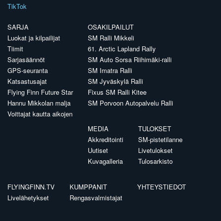
TikTok
SARJA
OSAKILPAILUT
Luokat ja kilpailijat
SM Ralli Mikkeli
Tiimit
61. Arctic Lapland Rally
Sarjasäännöt
SM Auto Sorsa Riihimäki-ralli
GPS-seuranta
SM Imatra Ralli
Katsastusajat
SM Jyväskylä Ralli
Flying Finn Future Star
Fixus SM Ralli Kitee
Hannu Mikkolan malja
SM Porvoon Autopalvelu Ralli
Voittajat kautta aikojen
MEDIA
TULOKSET
Akkreditointi
SM-pistetilanne
Uutiset
Livetulokset
Kuvagalleria
Tulosarkisto
FLYINGFINN.TV
KUMPPANIT
YHTEYSTIEDOT
Livelähetykset
Rengasvalmistajat