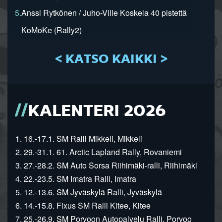
5.
Anssi Rytkönen / Juho-Ville Koskela 40 pistettä
KoMoKe (Rally2)
< KATSO KAIKKI >
KALENTERI 2026
1. 16.-17.1. SM Ralli Mikkeli, Mikkeli
2. 29.-31.1. 61. Arctic Lapland Rally, Rovaniemi
3. 27.-28.2. SM Auto Sorsa Riihimäki-ralli, Riihimäki
4. 22.-23.5. SM Imatra Ralli, Imatra
5. 12.-13.6. SM Jyväskylä Ralli, Jyväskylä
6. 14.-15.8. Fixus SM Ralli Kitee, Kitee
7. 25.-26.9. SM Porvoon Autopalvelu Ralli, Porvoo