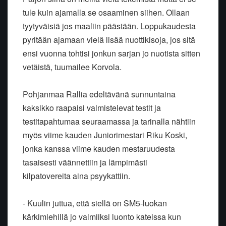
tule kuin ajamalla se osaaminen siihen. Ollaan
tyytyväisiä jos maaliin päästään. Loppukaudesta
pyritään ajamaan vielä lisää nuottikisoja, jos sitä
ensi vuonna tohtisi jonkun sarjan jo nuotista sitten
vetäistä, tuumailee Korvola.
Pohjanmaa Rallia edeltävänä sunnuntaina
kaksikko raapaisi valmistelevat testit ja
testitapahtumaa seuraamassa ja tarinalla nähtiin
myös viime kauden Juniorimestari Riku Koski,
jonka kanssa viime kauden mestaruudesta
tasaisesti väännettiin ja lämpimästi
kilpatovereita aina psyykattiin.
- Kuulin juttua, että siellä on SM5-luokan
kärkimiehillä jo valmiiksi luonto kateissa kun