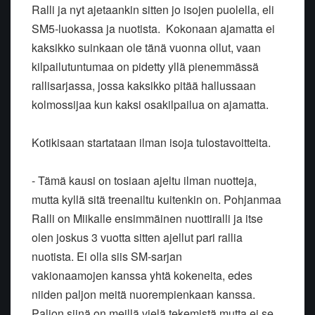
Ralli ja nyt ajetaankin sitten jo isojen puolella, eli
SM5-luokassa ja nuotista. Kokonaan ajamatta ei
kaksikko suinkaan ole tänä vuonna ollut, vaan
kilpailutuntumaa on pidetty yllä pienemmässä
rallisarjassa, jossa kaksikko pitää hallussaan
kolmossijaa kun kaksi osakilpailua on ajamatta.
Kotikisaan startataan ilman isoja tulostavoitteita.
- Tämä kausi on tosiaan ajeltu ilman nuotteja,
mutta kyllä sitä treenailtu kuitenkin on. Pohjanmaa
Ralli on Miikalle ensimmäinen nuottiralli ja itse
olen joskus 3 vuotta sitten ajellut pari rallia
nuotista. Ei olla siis SM-sarjan
vakionaamojen kanssa yhtä kokeneita, edes
niiden paljon meitä nuorempienkaan kanssa.
Paljon siinä on meillä vielä tekemistä mutta ei se