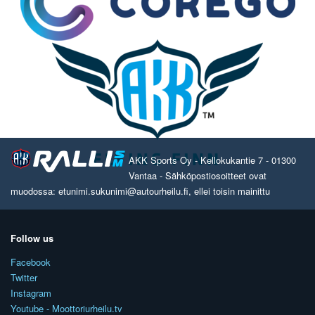
AKK Sports Oy - Kellokukantie 7 - 01300
Vantaa - Sähköpostiosoitteet ovat
muodossa: etunimi.sukunimi@autourheilu.fi, ellei toisin mainittu
Follow us
Facebook
Twitter
Instagram
Youtube - Moottoriurheilu.tv