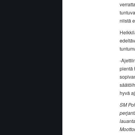
verratt
tuntuva
niistä
Heikkil
edeltä
tuntum
-Ajetti
pientä 
sopiva
säätöih
hyvä aj
SM Pohj
perjant
lauanta
Moottor