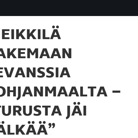
EIKKILÄ
AKEMAAN
EVANSSIA
OHJANMAALTA –
TURUSTA JÄI
ÄLKÄÄ”