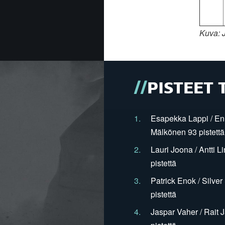
Kuva: 
PISTEET 
1.
Esapekka Lappi / En
Mälkönen 93 pistettä
2.
Lauri Joona / Antti L
pistettä
3.
Patrick Enok / Silve
pistettä
4.
Jaspar Vaher / Rait 