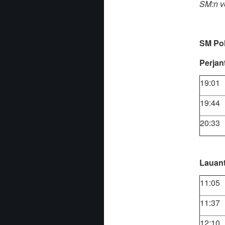
SM:n ve
SM Poh
Perjant
19:01
19:44
20:33
Lauant
11:05
11:37
12:10