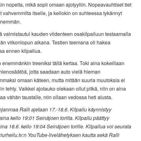
ain nopeita, mikä sopii omaan ajotyyliin. Nopeavauhtiset tiet
t vahvemmilta itselle, ja kellokin on suhteessa tykännyt
 enemmän.
ä valmistautui kauden viidenteen osakilpailuun testaamalla
vän viikonlopun aikana. Testien teemana oli hakea
aa ennen kilpailua.
in enemmänkin treeniksi tällä kertaa. Toki aina kokeillaan
hienosäätöä, jotta saadaan auto vielä hieman
mmaksi omaan käteen, mutta mitään suuria muutoksia ei
in tehty. Vaikkei ajotauko olekaan ollut pitkä, niin on aina
aa vähän taustalle, niin ollaan vedossa heti alusta.
anmaa Ralli ajetaan 17.-18.6. Kilpailu käynnistyy
aina kello 19:01 Seinäjoen torilta. Kilpailu päättyy
ina 18.6. kello 19:04 Seinäjoen torille. Kilpailua voi seurata
iurheilu.tv:n YouTube-livelähetyksen kautta sekä Ralli