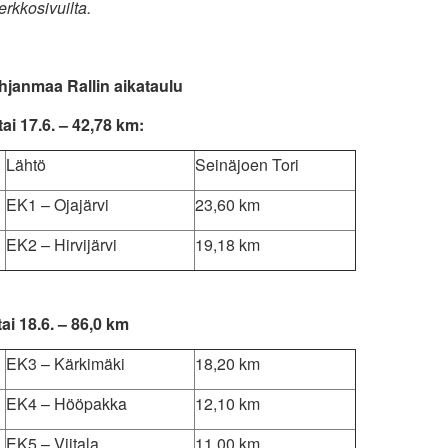
rkkosivuilta.
janmaa Rallin aikataulu
ai 17.6. – 42,78 km:
Lähtö
Seinäjoen Tori
EK1 – Ojajärvi
23,60 km
EK2 – Hirvijärvi
19,18 km
ai 18.6. – 86,0 km
EK3 – Kärkimäki
18,20 km
EK4 – Hööpakka
12,10 km
EK5 – Viitala
11,00 km