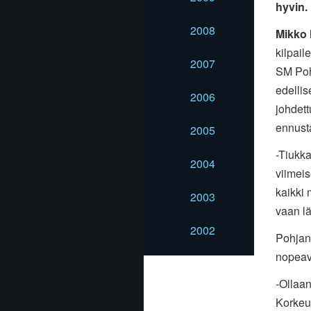
hyvin.
2008
Mikko 
kilpail
2007
SM Pohj
edellis
2006
johdett
ennusta
2005
-Tiukka
2004
viimeis
kaikki 
2003
vaan lä
2002
Pohjanm
nopeav
-Ollaa
Korkeus