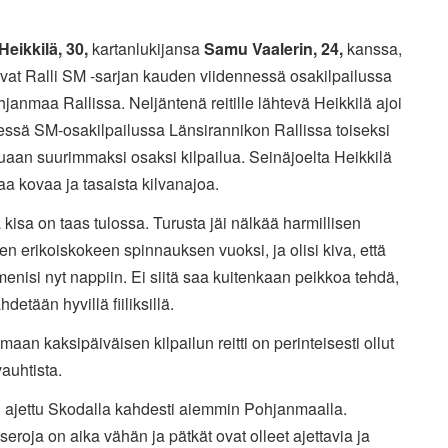
Heikkilä, 30,
kartanlukijansa
Samu Vaalerin, 24,
kanssa,
evat Ralli SM -sarjan kauden viidennessä osakilpailussa
anmaa Rallissa. Neljäntenä reitille lähtevä Heikkilä ajoi
essä SM-osakilpailussa Länsirannikon Rallissa toiseksi
uaan suurimmaksi osaksi kilpailua. Seinäjoelta Heikkilä
a kovaa ja tasaista kilvanajoa.
 kisa on taas tulossa. Turusta jäi nälkää harmillisen
en erikoiskokeen spinnauksen vuoksi, ja olisi kiva, että
menisi nyt nappiin. Ei siitä saa kuitenkaan peikkoa tehdä,
hdetään hyvillä fiiliksillä.
aan kaksipäiväisen kilpailun reitti on perinteisesti ollut
auhtista.
n ajettu Skodalla kahdesti aiemmin Pohjanmaalla.
eroja on aika vähän ja pätkät ovat olleet ajettavia ja