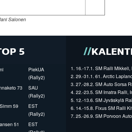
Jani Salonen
TOP 5
KALENT
1. 16.-17.1. SM Ralli Mikkeli, 
ni
PiekUA
2. 29.-31.1. 61. Arctic Laplan
(Rally2)
3. 27.-28.2. SM Auto Sorsa Rii
innaketo 73
SAU
4. 22.-23.5. SM Imatra Ralli, I
(Rally2)
5. 12.-13.6. SM Jyväskylä Rall
r Simm 59
EST
6. 14.-15.8. Fixus SM Ralli Kit
(Rally2)
7. 25.-26.9. SM Porvoon Autop
Jansen 51
EST