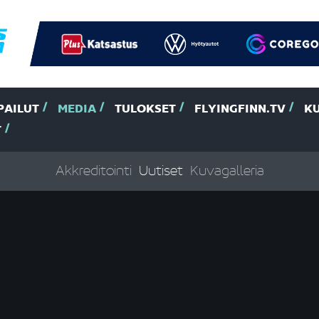
PAILUT
MEDIA
TULOKSET
FLYINGFINN.TV
K
T
Akkreditointi
Uutiset
Kuvagalleria