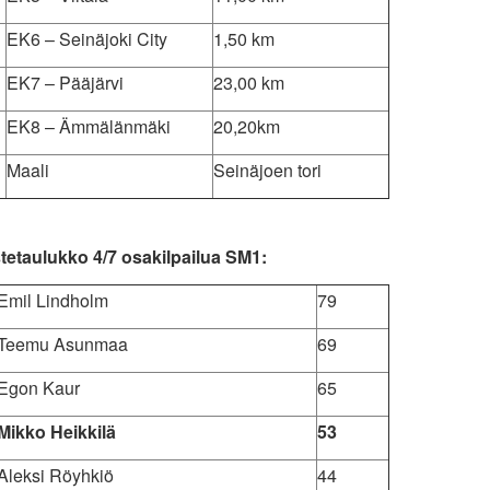
EK6 – Seinäjoki City
1,50 km
EK7 – Pääjärvi
23,00 km
EK8 – Ämmälänmäki
20,20km
Maali
Seinäjoen tori
tetaulukko 4/7 osakilpailua SM1:
Emil Lindholm
79
Teemu Asunmaa
69
Egon Kaur
65
Mikko Heikkilä
53
Aleksi Röyhkiö
44