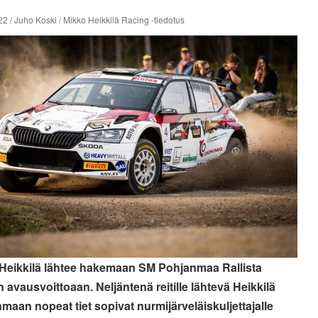
2 / Juho Koski / Mikko Heikkilä Racing -tiedotus
Heikkilä lähtee hakemaan SM Pohjanmaa Rallista
 avausvoittoaan. Neljäntenä reitille lähtevä Heikkilä
maan nopeat tiet sopivat nurmijärveläiskuljettajalle