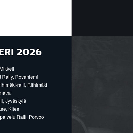
ERI 2026
Mikkeli
d Rally, Rovaniemi
himäki-ralli, Riihimäki
matra
i, Jyväskylä
ee, Kitee
alvelu Ralli, Porvoo