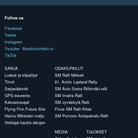
Follow us
Facebook
Twitter
Instagram
Youtube - Moottoriurheilu.tv
TikTok
SARJA
OSAKILPAILUT
Luokat ja kilpailijat
SM Ralli Mikkeli
Tiimit
61. Arctic Lapland Rally
Sarjasäännöt
SM Auto Sorsa Riihimäki-ralli
GPS-seuranta
SM Imatra Ralli
Katsastusajat
SM Jyväskylä Ralli
Flying Finn Future Star
Fixus SM Ralli Kitee
Hannu Mikkolan malja
SM Porvoon Autopalvelu Ralli
Voittajat kautta aikojen
MEDIA
TULOKSET