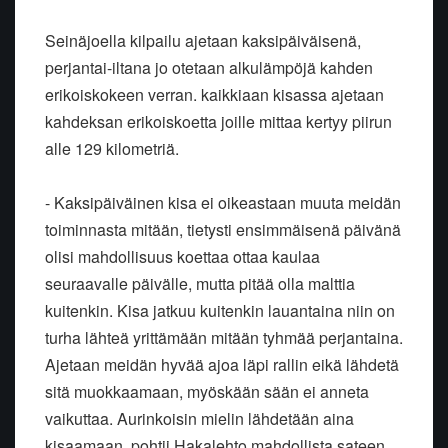
Seinäjoella kilpailu ajetaan kaksipäiväisenä,
perjantai-iltana jo otetaan alkulämpöjä kahden
erikoiskokeen verran. kaikkiaan kisassa ajetaan
kahdeksan erikoiskoetta joille mittaa kertyy piirun
alle 129 kilometriä.
- Kaksipäiväinen kisa ei oikeastaan muuta meidän
toiminnasta mitään, tietysti ensimmäisenä päivänä
olisi mahdollisuus koettaa ottaa kaulaa
seuraavalle päivälle, mutta pitää olla malttia
kuitenkin. Kisa jatkuu kuitenkin lauantaina niin on
turha lähteä yrittämään mitään tyhmää perjantaina.
Ajetaan meidän hyvää ajoa läpi rallin eikä lähdetä
sitä muokkaamaan, myöskään sään ei anneta
vaikuttaa. Aurinkoisin mielin lähdetään aina
kisaamaan, pohtii Hakalehto mahdollista sateen