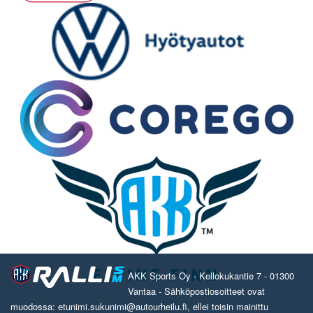
AKK Sports Oy - Kellokukantie 7 - 01300
Vantaa - Sähköpostiosoitteet ovat
muodossa: etunimi.sukunimi@autourheilu.fi, ellei toisin mainittu