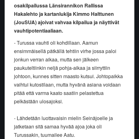
osakilpailussa Länsirannikon Rallissa
Hakalehto ja kartanlukija Kimmo Halttunen
(JouSUA) ajoivat vahvaa kilpailua ja näyttivät
vauhtipotentiaaliaan.
- Turussa vauhti oli kohdillaan. Aamun
ensimmäisellä pätkällä tehtiin virhe jossa paloi
jonkun verran aikaa, mutta sen jälkeen
paukuteltiinkin neljä pohja-aikaa ja siirryttiin
johtoon, kunnes sitten maasto kutsui. Johtopaikka
vaihtui kutostilaan, mutta hyvänä asiana voidaan
pitää että varma kaato saatiin pelastettua
pelkästään ulosajoksi.
- Lähdetään luottavaisin mielin Seinäjoelle ja
jatketaan sitä samaa hyvää ajoa joka oli
Turussakin, tuumailee Aatu.