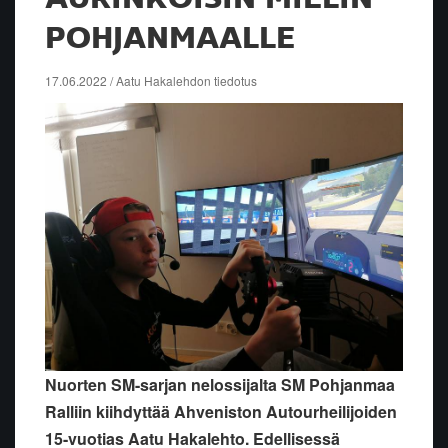
POHJANMAALLE
17.06.2022 / Aatu Hakalehdon tiedotus
Nuorten SM-sarjan nelossijalta SM Pohjanmaa
Ralliin kiihdyttää Ahveniston Autourheilijoiden
15-vuotias Aatu Hakalehto. Edellisessä