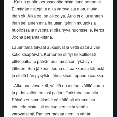
- Kaikin puolin perussuorittamista tämä perjantai.
Ei mitään riskejä ja aika varovaista ajoa, mutta
ihan ok. Aika paljon oli pölyä. Auto ei ollut tänään
ihan sellainen mitä haluttiin, tehtiin muutoksia
huollossa ja nyt pitäisi olla hyvä huomiselle, kertoi
Joona perjantai-iltana.
Lauantaina taivaat aukesivat ja vettä satoi aivan
koko kisapäivän. Korhonen siirtyi hetkellisesti
piikkipaikalle päivän ensimmäisen rykäisyn
jälkeen. Sen jälkeen Joona otti paikkansa kärjestä
ja siellä hän pysyikin lähes kisan loppuun saakka.
- Aika haastava keli, välillä on mutaa, välillä soraa
ja pidot vaihtelee tosi paljon. Tarkkana saa olla.
Päivän ensimmäisellä pätkällä oli aikamoista
totuttelemista, tuli otettua sen takia vähän
varovaisesti. Pari seuraavaa mentiin vähän