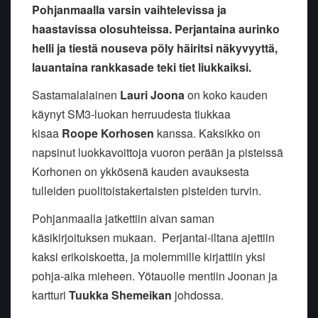
Pohjanmaalla varsin vaihtelevissa ja
haastavissa olosuhteissa. Perjantaina aurinko
helli ja tiestä nouseva pöly häiritsi näkyvyyttä,
lauantaina rankkasade teki tiet liukkaiksi.
Sastamalalainen
Lauri Joona
on koko kauden
käynyt SM3-luokan herruudesta tiukkaa
kisaa
Roope Korhosen
kanssa. Kaksikko on
napsinut luokkavoittoja vuoron perään ja pisteissä
Korhonen on ykkösenä kauden avauksesta
tulleiden puolitoistakertaisten pisteiden turvin.
Pohjanmaalla jatkettiin aivan saman
käsikirjoituksen mukaan. Perjantai-iltana ajettiin
kaksi erikoiskoetta, ja molemmille kirjattiin yksi
pohja-aika mieheen. Yötauolle mentiin Joonan ja
kartturi
Tuukka Shemeikan
johdossa.