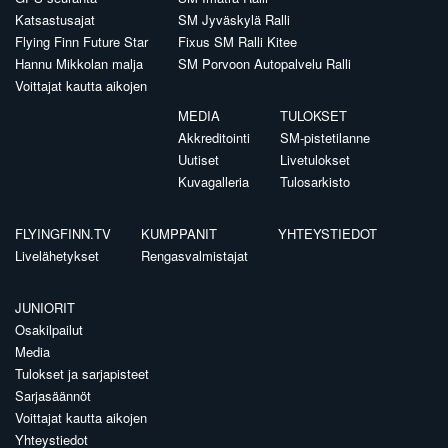
Katsastusajat
SM Jyväskylä Ralli
Flying Finn Future Star
Fixus SM Ralli Kitee
Hannu Mikkolan malja
SM Porvoon Autopalvelu Ralli
Voittajat kautta aikojen
MEDIA
TULOKSET
Akkreditointi
SM-pistetilanne
Uutiset
Livetulokset
Kuvagalleria
Tulosarkisto
FLYINGFINN.TV
KUMPPANIT
YHTEYSTIEDOT
Livelähetykset
Rengasvalmistajat
JUNIORIT
Osakilpailut
Media
Tulokset ja sarjapisteet
Sarjasäännöt
Voittajat kautta aikojen
Yhteystiedot