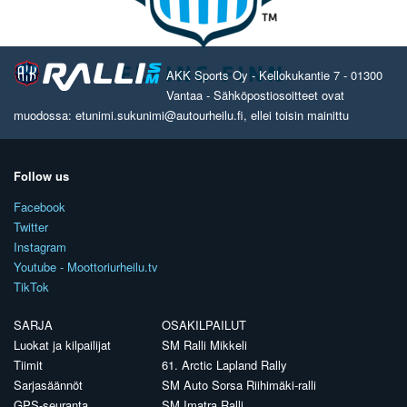
AKK Sports Oy - Kellokukantie 7 - 01300
Vantaa - Sähköpostiosoitteet ovat
muodossa: etunimi.sukunimi@autourheilu.fi, ellei toisin mainittu
Follow us
Facebook
Twitter
Instagram
Youtube - Moottoriurheilu.tv
TikTok
SARJA
OSAKILPAILUT
Luokat ja kilpailijat
SM Ralli Mikkeli
Tiimit
61. Arctic Lapland Rally
Sarjasäännöt
SM Auto Sorsa Riihimäki-ralli
GPS-seuranta
SM Imatra Ralli