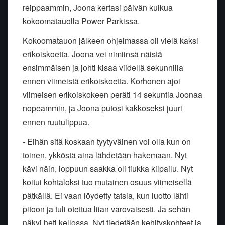
reippaammin, Joona kertasi päivän kulkua
kokoomatauolla Power Parkissa.
Kokoomatauon jälkeen ohjelmassa oli vielä kaksi
erikoiskoetta. Joona vei nimiinsä näistä
ensimmäisen ja johti kisaa viidellä sekunnilla
ennen viimeistä erikoiskoetta. Korhonen ajoi
viimeisen erikoiskokeen peräti 14 sekuntia Joonaa
nopeammin, ja Joona putosi kakkoseksi juuri
ennen ruutulippua.
- Eihän sitä koskaan tyytyväinen voi olla kun on
toinen, ykköstä aina lähdetään hakemaan. Nyt
kävi näin, loppuun saakka oli tiukka kilpailu. Nyt
koitui kohtaloksi tuo mutainen osuus viimeisellä
pätkällä. Ei vaan löydetty tatsia, kun luotto lähti
pitoon ja tuli otettua liian varovaisesti. Ja sehän
näkyi heti kellossa. Nyt tiedetään kehityskohteet ja