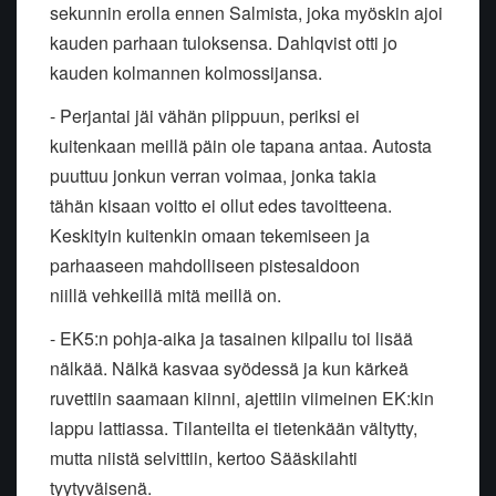
sekunnin erolla ennen Salmista, joka myöskin ajoi
kauden parhaan tuloksensa. Dahlqvist otti jo
kauden kolmannen kolmossijansa.
- Perjantai jäi vähän piippuun, periksi ei
kuitenkaan meillä päin ole tapana antaa. Autosta
puuttuu jonkun verran voimaa, jonka takia
tähän kisaan voitto ei ollut edes tavoitteena.
Keskityin kuitenkin omaan tekemiseen ja
parhaaseen mahdolliseen pistesaldoon
niillä vehkeillä mitä meillä on.
- EK5:n pohja-aika ja tasainen kilpailu toi lisää
nälkää. Nälkä kasvaa syödessä ja kun kärkeä
ruvettiin saamaan kiinni, ajettiin viimeinen EK:kin
lappu lattiassa. Tilanteilta ei tietenkään vältytty,
mutta niistä selvittiin, kertoo Sääskilahti
tyytyväisenä.