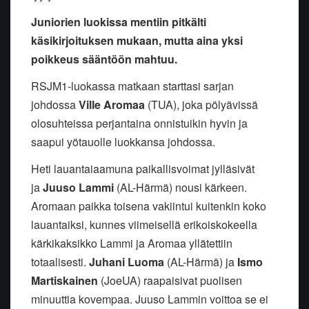
Juniorien luokissa mentiin pitkälti
käsikirjoituksen mukaan, mutta aina yksi
poikkeus sääntöön mahtuu.
RSJM1-luokassa matkaan starttasi sarjan
johdossa
Ville Aromaa
(TUA), joka pölyävissä
olosuhteissa perjantaina onnistuikin hyvin ja
saapui yötauolle luokkansa johdossa.
Heti lauantaiaamuna paikallisvoimat jylläsivät
ja
Juuso Lammi
(AL-Härmä) nousi kärkeen.
Aromaan paikka toisena vakiintui kuitenkin koko
lauantaiksi, kunnes viimeisellä erikoiskokeella
kärkikaksikko Lammi ja Aromaa yllätettiin
totaalisesti.
Juhani Luoma
(AL-Härmä) ja
Ismo
Martiskainen
(JoeUA) raapaisivat puolisen
minuuttia kovempaa. Juuso Lammin voittoa se ei