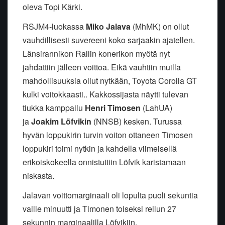
oleva Topi Kärki.
RSJM4-luokassa
Miko Jalava
(MhMK) on ollut
vauhdillisesti suvereeni koko sarjaakin ajatellen.
Länsirannikon Rallin konerikon myötä nyt
jahdattiin jälleen voittoa. Eikä vauhtiin muilla
mahdollisuuksia ollut nytkään, Toyota Corolla GT
kulki voitokkaasti.. Kakkossijasta näytti tulevan
tiukka kamppailu
Henri Timosen
(LahUA)
ja
Joakim Löfvikin
(NNSB) kesken. Turussa
hyvän loppukirin turvin voiton ottaneen Timosen
loppukiri toimi nytkin ja kahdella viimeisellä
erikoiskokeella onnistuttiin Löfvik karistamaan
niskasta.
Jalavan voittomarginaali oli lopulta puoli sekuntia
vaille minuutti ja Timonen toiseksi reilun 27
sekunnin marginaalilla Löfvikiin.