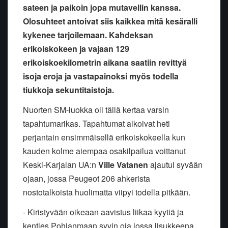
sateen ja paikoin jopa mutavellin kanssa.
Olosuhteet antoivat siis kaikkea mitä kesäralli
kykenee tarjoilemaan. Kahdeksan
erikoiskokeen ja vajaan 129
erikoiskoekilometrin aikana saatiin revittyä
isoja eroja ja vastapainoksi myös todella
tiukkoja sekuntitaistoja.
Nuorten SM-luokka oli tällä kertaa varsin
tapahtumarikas. Tapahtumat alkoivat heti
perjantain ensimmäisellä erikoiskokeella kun
kauden kolme aiempaa osakilpailua voittanut
Keski-Karjalan UA:n
Ville Vatanen
ajautui syvään
ojaan, jossa Peugeot 206 ahkerista
nostotalkoista huolimatta viipyi todella pitkään.
- Kiristyvään oikeaan aavistus liikaa kyytiä ja
kenties Pohjanmaan syvin oja jossa lisukkeena