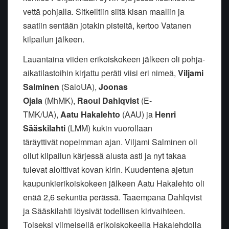
vettä pohjalla. Sitkeiltiin siitä kisan maaliin ja
saatiin sentään jotakin pisteitä, kertoo Vatanen
kilpailun jälkeen.
Lauantaina viiden erikoiskokeen jälkeen oli pohja-
aikatilastoihin kirjattu peräti viisi eri nimeä,
Viljami
Salminen
(SaloUA),
Joonas
Ojala
(MhMK),
Raoul Dahlqvist
(E-
TMK/UA),
Aatu Hakalehto
(AAU) ja
Henri
Sääskilahti
(LMM) kukin vuorollaan
täräyttivät nopeimman ajan. Viljami Salminen oli
ollut kilpailun kärjessä alusta asti ja nyt takaa
tulevat aloittivat kovan kirin. Kuudentena ajetun
kaupunkierikoiskokeen jälkeen Aatu Hakalehto oli
enää 2,6 sekuntia perässä. Taaempana Dahlqvist
ja Sääskilahti löysivät todellisen kirivaihteen.
Toiseksi viimeisellä erikoiskokeella Hakalehdolla