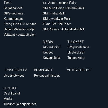
Tiimit
61. Arctic Lapland Rally
Sarjasäännöt
SM Auto Sorsa Riihimäki-ralli
GPS-seuranta
SM Imatra Ralli
Katsastusajat
SM Jyväskylä Ralli
Flying Finn Future Star
Fixus SM Ralli Kitee
Hannu Mikkolan malja
SM Porvoon Autopalvelu Ralli
Voittajat kautta aikojen
MEDIA
TULOKSET
Akkreditointi
SM-pistetilanne
Uutiset
Livetulokset
Kuvagalleria
Tulosarkisto
FLYINGFINN.TV
KUMPPANIT
YHTEYSTIEDOT
Livelähetykset
Rengasvalmistajat
JUNIORIT
Osakilpailut
Media
Tulokset ja sarjapisteet