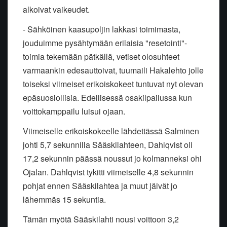
alkoivat vaikeudet.
- Sähköinen kaasupoljin lakkasi toimimasta,
jouduimme pysähtymään erilaisia "resetointi"-
toimia tekemään pätkällä, vetiset olosuhteet
varmaankin edesauttoivat, tuumaili Hakalehto jolle
toiseksi viimeiset erikoiskokeet tuntuvat nyt olevan
epäsuosiollisia. Edellisessä osakilpailussa kun
voittokamppailu luisui ojaan.
Viimeiselle erikoiskokeelle lähdettässä Salminen
johti 5,7 sekunnilla Sääskilahteen, Dahlqvist oli
17,2 sekunnin päässä noussut jo kolmanneksi ohi
Ojalan. Dahlqvist tykitti viimeiselle 4,8 sekunnin
pohjat ennen Sääskilahtea ja muut jäivät jo
lähemmäs 15 sekuntia.
Tämän myötä Sääskilahti nousi voittoon 3,2