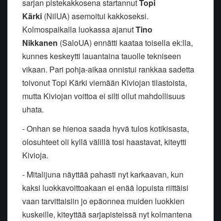
sarjan pistekakkosena startannut
Topi
Kärki
(NilUA) asemoitui kakkoseksi.
Kolmospaikalla luokassa ajanut
Tino
Nikkanen
(SaloUA) ennätti kaataa toisella ek:lla,
kunnes keskeytti lauantaina tauolle tekniseen
vikaan. Pari pohja-aikaa onnistui rankkaa sadetta
toivonut Topi Kärki viemään Kiviojan tilastoista,
mutta Kiviojan voittoa ei silti ollut mahdollisuus
uhata.
- Onhan se hienoa saada hyvä tulos kotikisasta,
olosuhteet oli kyllä välillä tosi haastavat, kiteytti
Kivioja.
- Mitalijuna näyttää pahasti nyt karkaavan, kun
kaksi luokkavoittoakaan ei enää lopuista riittäisi
vaan tarvittaisiin jo epäonnea muiden luokkien
kuskeille, kiteyttää sarjapisteissä nyt kolmantena