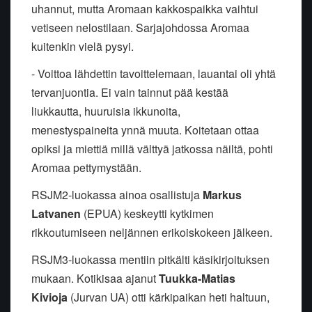
uhannut, mutta Aromaan kakkospaikka vaihtui
vetiseen nelostilaan. Sarjajohdossa Aromaa
kuitenkin vielä pysyi.
- Voittoa lähdettin tavoittelemaan, lauantai oli yhtä
tervanjuontia. Ei vain tainnut pää kestää
liukkautta, huuruisia ikkunoita,
menestyspaineita ynnä muuta. Koitetaan ottaa
opiksi ja miettiä millä välttyä jatkossa näiltä, pohti
Aromaa pettymystään.
RSJM2-luokassa ainoa osallistuja
Markus
Latvanen
(EPUA) keskeytti kytkimen
rikkoutumiseen neljännen erikoiskokeen jälkeen.
RSJM3-luokassa mentiin pitkälti käsikirjoituksen
mukaan. Kotikisaa ajanut
Tuukka-Matias
Kivioja
(Jurvan UA) otti kärkipaikan heti haltuun,