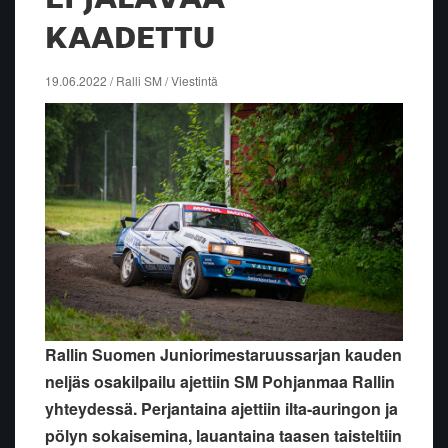
KAADETTU
19.06.2022 / Ralli SM / Viestintä
Rallin Suomen Juniorimestaruussarjan kauden
neljäs osakilpailu ajettiin SM Pohjanmaa Rallin
yhteydessä. Perjantaina ajettiin ilta-auringon ja
pölyn sokaisemina, lauantaina taasen taisteltiin