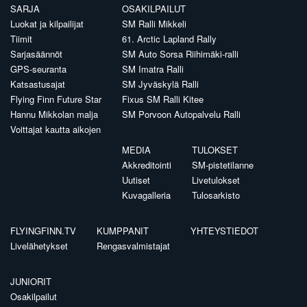
SARJA
OSAKILPAILUT
Luokat ja kilpailijat
SM Ralli Mikkeli
Tiimit
61. Arctic Lapland Rally
Sarjasäännöt
SM Auto Sorsa Riihimäki-ralli
GPS-seuranta
SM Imatra Ralli
Katsastusajat
SM Jyväskylä Ralli
Flying Finn Future Star
Fixus SM Ralli Kitee
Hannu Mikkolan malja
SM Porvoon Autopalvelu Ralli
Voittajat kautta aikojen
MEDIA
TULOKSET
Akkreditointi
SM-pistetilanne
Uutiset
Livetulokset
Kuvagalleria
Tulosarkisto
FLYINGFINN.TV
KUMPPANIT
YHTEYSTIEDOT
Livelähetykset
Rengasvalmistajat
JUNIORIT
Osakilpailut