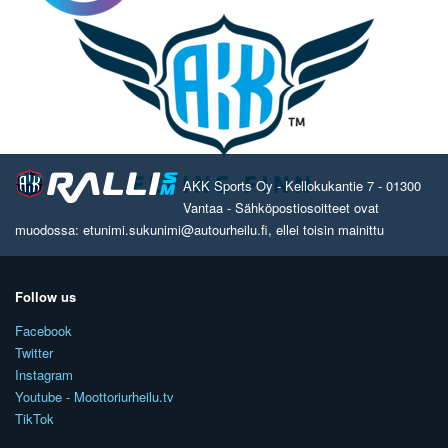
AKK Sports Oy - Kellokukantie 7 - 01300
Vantaa - Sähköpostiosoitteet ovat
muodossa: etunimi.sukunimi@autourheilu.fi, ellei toisin mainittu
Follow us
Facebook
Twitter
Instagram
Youtube - Moottoriurheilu.tv
TikTok