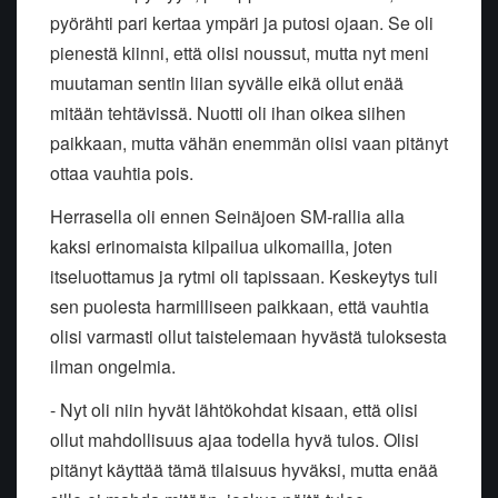
pyörähti pari kertaa ympäri ja putosi ojaan. Se oli
pienestä kiinni, että olisi noussut, mutta nyt meni
muutaman sentin liian syvälle eikä ollut enää
mitään tehtävissä. Nuotti oli ihan oikea siihen
paikkaan, mutta vähän enemmän olisi vaan pitänyt
ottaa vauhtia pois.
Herrasella oli ennen Seinäjoen SM-rallia alla
kaksi erinomaista kilpailua ulkomailla, joten
itseluottamus ja rytmi oli tapissaan. Keskeytys tuli
sen puolesta harmilliseen paikkaan, että vauhtia
olisi varmasti ollut taistelemaan hyvästä tuloksesta
ilman ongelmia.
- Nyt oli niin hyvät lähtökohdat kisaan, että olisi
ollut mahdollisuus ajaa todella hyvä tulos. Olisi
pitänyt käyttää tämä tilaisuus hyväksi, mutta enää