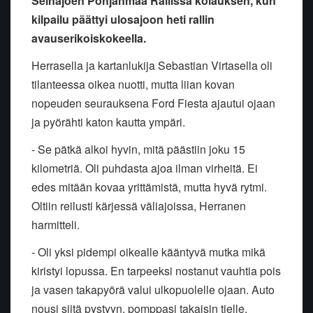
Seinäjoen Pohjanmaa Rallissa kolauksen, kun
kilpailu päättyi ulosajoon heti rallin
avauserikoiskokeella.
Herrasella ja kartanlukija Sebastian Virtasella oli
tilanteessa oikea nuotti, mutta liian kovan
nopeuden seurauksena Ford Fiesta ajautui ojaan
ja pyörähti katon kautta ympäri.
- Se pätkä alkoi hyvin, mitä päästiin joku 15
kilometriä. Oli puhdasta ajoa ilman virheitä. Ei
edes mitään kovaa yrittämistä, mutta hyvä rytmi.
Oltiin reilusti kärjessä väliajoissa, Herranen
harmitteli.
- Oli yksi pidempi oikealle kääntyvä mutka mikä
kiristyi lopussa. En tarpeeksi nostanut vauhtia pois
ja vasen takapyörä valui ulkopuolelle ojaan. Auto
nousi siitä pystyyn, pomppasi takaisin tielle,