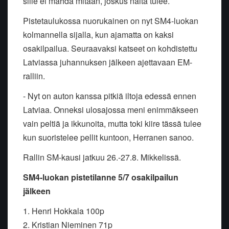
sille ei mahda mitään, joskus näitä tulee.
Pistetaulukossa nuorukainen on nyt SM4-luokan
kolmannella sijalla, kun ajamatta on kaksi
osakilpailua. Seuraavaksi katseet on kohdistettu
Latviassa juhannuksen jälkeen ajettavaan EM-
ralliin.
- Nyt on auton kanssa pitkiä iltoja edessä ennen
Latviaa. Onneksi ulosajossa meni enimmäkseen
vain peltiä ja ikkunoita, mutta toki kiire tässä tulee
kun suoristelee pellit kuntoon, Herranen sanoo.
Rallin SM-kausi jatkuu 26.-27.8. Mikkelissä.
SM4-luokan pistetilanne 5/7 osakilpailun
jälkeen
1. Henri Hokkala 100p
2. Kristian Nieminen 71p