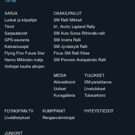
TikTok
SARJA
OSAKILPAILUT
Luokat ja kilpailijat
SM Ralli Mikkeli
Tiimit
61. Arctic Lapland Rally
Sarjasäännöt
SM Auto Sorsa Riihimäki-ralli
GPS-seuranta
SM Imatra Ralli
Katsastusajat
SM Jyväskylä Ralli
Flying Finn Future Star
Fixus SM Ralli Kitee
Hannu Mikkolan malja
SM Porvoon Autopalvelu Ralli
Voittajat kautta aikojen
MEDIA
TULOKSET
Akkreditointi
SM-pistetilanne
Uutiset
Livetulokset
Kuvagalleria
Tulosarkisto
FLYINGFINN.TV
KUMPPANIT
YHTEYSTIEDOT
Livelähetykset
Rengasvalmistajat
JUNIORIT