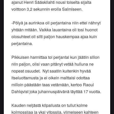
ajanut Henri Sääskilahti nousi toiselta sijalta
voittoon 3,2 sekunnin erolla Salmiseen.
-Pölyä ja aurinkoa oli perjantaina niin ettei nähnyt
yhtään mitään. Vaikka lauantaina oli tosi huonot
olosuhteet oli silti paljon hauskempaa ajaa kuin
perjantaina.
Pikkuisen harmittaa toi perjantai kun jäätiin sillon
niin paljon, olisi vaan pitänyt vetää hulluna ne
nopeat osuudet. Nyt saatiin kuitenkin hyvää
itseluottamusta ja ei oikein malttaisi odottaa
milloin päästään taas vetämään, kertoo Raoul
Dahlqvist joka juhannuspäivänä täyttää 17 vuotta.
Kauden neljästä kilpailusta on tullut kolme
kolmossijaa ja yksi vitossija, viimeiseen kahteen