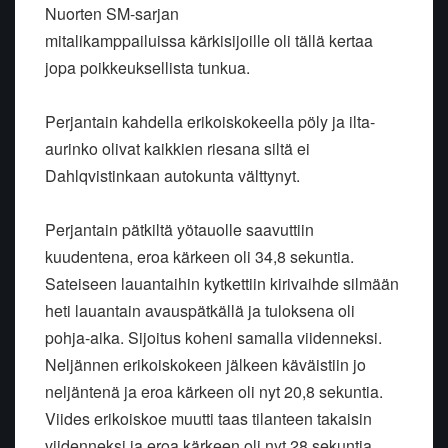
Nuorten SM-sarjan
mitalikamppailuissa kärkisijoille oli tällä kertaa
jopa poikkeuksellista tunkua.
Perjantain kahdella erikoiskokeella pöly ja ilta-
aurinko olivat kaikkien riesana siltä ei
Dahlqvistinkaan autokunta välttynyt.
Perjantain pätkiltä yötauolle saavuttiin
kuudentena, eroa kärkeen oli 34,8 sekuntia.
Sateiseen lauantaihin kytkettiin kirivaihde silmään
heti lauantain avauspätkällä ja tuloksena oli
pohja-aika. Sijoitus koheni samalla viidenneksi.
Neljännen erikoiskokeen jälkeen käväistiin jo
neljäntenä ja eroa kärkeen oli nyt 20,8 sekuntia.
Viides erikoiskoe muutti taas tilanteen takaisin
viidenneksi ja eroa kärkeen oli nyt 28 sekuntia.