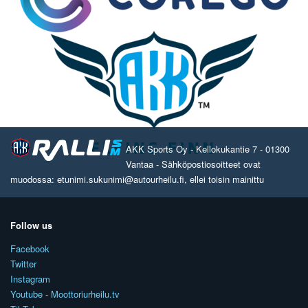
AKK Sports Oy - Kellokukantie 7 - 01300
Vantaa - Sähköpostiosoitteet ovat
muodossa: etunimi.sukunimi@autourheilu.fi, ellei toisin mainittu
Follow us
Facebook
Twitter
Instagram
Youtube - Moottoriurheilu.tv