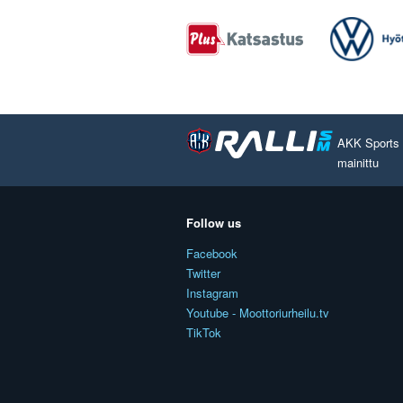
AKK Sports O
mainittu
Follow us
Facebook
Twitter
Instagram
Youtube - Moottoriurheilu.tv
TikTok