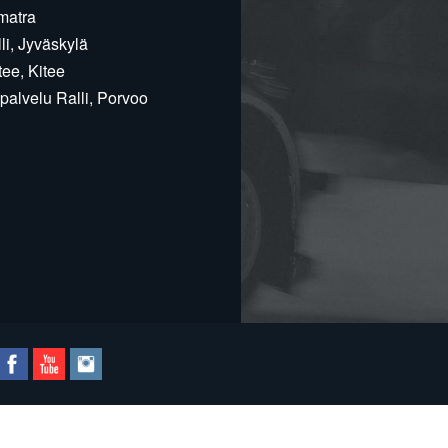
matra
i, Jyväskylä
ee, Kitee
alvelu Ralli, Porvoo