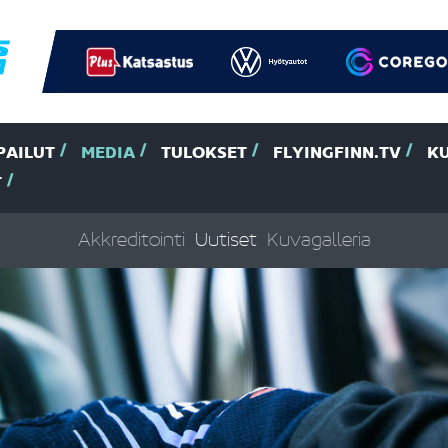
PAILUT
MEDIA
TULOKSET
FLYINGFINN.TV
K
T
Akkreditointi
Uutiset
Kuvagalleria