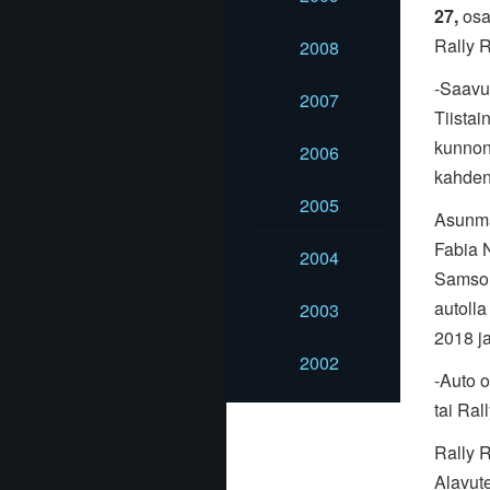
27,
osal
Rally 
2008
-Saavu
2007
Tiistai
kunnon 
2006
kahden
2005
Asunma
Fabia 
2004
Samson
autolla
2003
2018 ja
2002
-Auto o
tai Ral
Rally 
Alavut