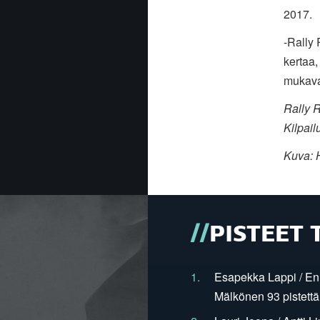
2017.
-Rally 
kertaa,
mukava
Rally R
Kilpail
Kuva:
PISTEET 
1.
Esapekka Lappi / En
Mälkönen 93 pistettä