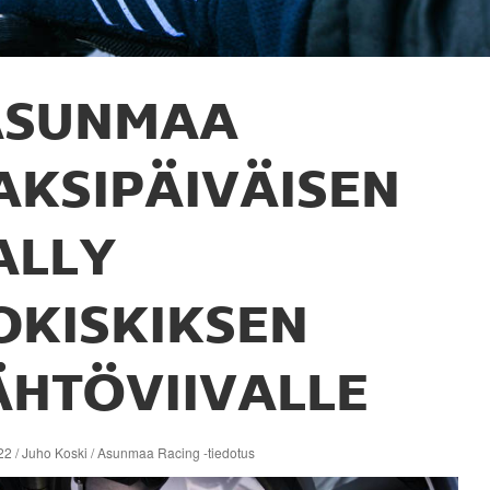
ASUNMAA
AKSIPÄIVÄISEN
ALLY
OKISKIKSEN
ÄHTÖVIIVALLE
22 / Juho Koski / Asunmaa Racing -tiedotus