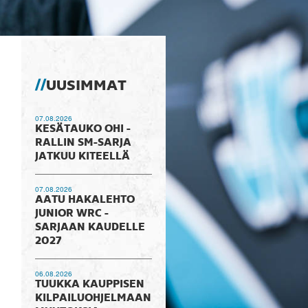
UUSIMMAT
07.08.2026
KESÄTAUKO OHI -
RALLIN SM-SARJA
JATKUU KITEELLÄ
07.08.2026
AATU HAKALEHTO
JUNIOR WRC -
SARJAAN KAUDELLE
2027
06.08.2026
TUUKKA KAUPPISEN
KILPAILUOHJELMAAN