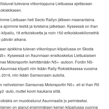
listuvat tulevana viikonloppuna Liettuassa ajettavaan
Rokiskikseen.
imme Liettuaan heti Secto Rallyn jälkeen maanantaina.
na ajoimme testiä ja torstaina jatketaan. Kyseessä on ihan
kilpailu, 18 erikoiskoetta ja noin 150 erikoiskoekilometriä
 päivän aikana.
an ajokkina tulevan viikonlopun kilpailussa on Skoda
N5+. Kyseessä on Asunmaan ensikosketus Liettualaisen
as Motorsportin kehittämään N5+ -autoon. Fordin N5-
 Asunmaa kilpaili niin ikään Rally Rokiskiksessa vuosina
 2019, niin ikään Samsonasin autolla.
n nelivetoinen Samsonas Motorsportin N5+. eli ei ihan R5
ly2 -auto, muttei kovin kaukana siitä.
Rokiskis on muodostunut Asunmaalle jo perinteeksi.
elainen on ajanut ensimmäisen kerran kilpailussa vuonna