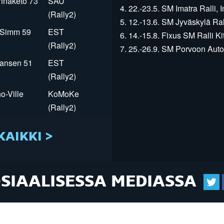
innaketo 73
SAU
4. 22.-23.5. SM Imatra Ralli, I
(Rally2)
5. 12.-13.6. SM Jyväskylä Rall
r Simm 59
EST
6. 14.-15.8. Fixus SM Ralli Kit
(Rally2)
7. 25.-26.9. SM Porvoon Autop
Jansen 51
EST
(Rally2)
o-Ville
KoMoKe
(Rally2)
KAIKKI >
OSIAALISESSA MEDIASSA