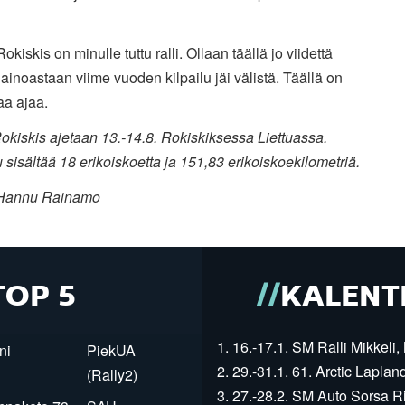
Rokiskis on minulle tuttu ralli. Ollaan täällä jo viidettä
 ainoastaan viime vuoden kilpailu jäi välistä. Täällä on
a ajaa.
okiskis ajetaan 13.-14.8. Rokiskiksessa Liettuassa.
u sisältää 18 erikoiskoetta ja 151,83 erikoiskoekilometriä.
 Hannu Rainamo
TOP 5
KALENT
1. 16.-17.1. SM Ralli Mikkeli, 
ni
PiekUA
2. 29.-31.1. 61. Arctic Laplan
(Rally2)
3. 27.-28.2. SM Auto Sorsa Rii