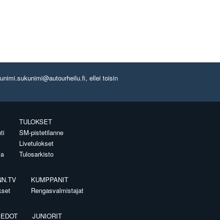
imi.sukunimi@autourheilu.fi, ellei toisin
TULOKSET
ti
SM-pistetilanne
Livetulokset
ia
Tulosarkisto
NN.TV
KUMPPANIT
kset
Rengasvalmistajat
IEDOT
JUNIORIT