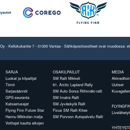
y - Kellokukantie 7 - 01300 Vantaa - Sähköpostiosoitteet ovat muodossa: etun
SARJA
OSAKILPAILUT
MEDIA
Luokat ja kilpailijat
SM Ralli Mikkeli
Akkreditoin
Tiimit
61. Arctic Lapland Rally
Uutiset
Sarjasäännöt
SM Auto Sorsa Riihimäki-ralli
Kuvagaller
GPS-seuranta
SM Imatra Ralli
Katsastusajat
SM Jyväskylä Ralli
FLYINGFI
Flying Finn Future Star
Fixus SM Ralli Kitee
Livelähety
Hannu Mikkolan malja
SM Porvoon Autopalvelu Ralli
Voittajat kautta aikojen
YHTEYST