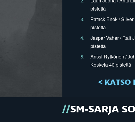
2.
Lauri Joona / Antti L
pistettä
3.
Patrick Enok / Silve
pistettä
4.
Jaspar Vaher / Rait 
pistettä
5.
Anssi Rytkönen / Juh
Koskela 40 pistettä
< KATSO 
SM-SARJA S