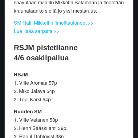
saavutaan maaliin Mikkelin Satamaan ja tiedetään
kruunataanko siellä jo yksi mestaruus.
SM Ralli Mikkeliin ilmoittautuneet >>
Lue lisää sarjasta >>
RSJM pistetilanne
4/6 osakilpailua
RSJM
1. Ville Aromaa 57p
2. Miko Jalava 54p
3. Topi Kärki 54p
Nuorten SM
1. Ville Vatanen 58p
2. Henri Sääskilahti 39p
3. Raoul Dahlqvist 38p