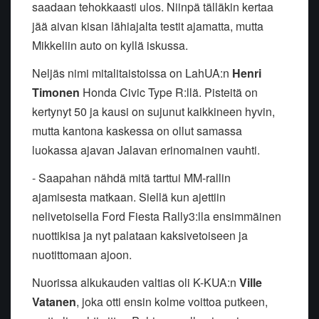
saadaan tehokkaasti ulos. Niinpä tälläkin kertaa
jää aivan kisan lähiajalta testit ajamatta, mutta
Mikkeliin auto on kyllä iskussa.
Neljäs nimi mitalitaistoissa on LahUA:n
Henri
Timonen
Honda Civic Type R:llä. Pisteitä on
kertynyt 50 ja kausi on sujunut kaikkineen hyvin,
mutta kantona kaskessa on ollut samassa
luokassa ajavan Jalavan erinomainen vauhti.
- Saapahan nähdä mitä tarttui MM-rallin
ajamisesta matkaan. Siellä kun ajettiin
nelivetoisella Ford Fiesta Rally3:lla ensimmäinen
nuottikisa ja nyt palataan kaksivetoiseen ja
nuotittomaan ajoon.
Nuorissa alkukauden valtias oli K-KUA:n
Ville
Vatanen
, joka otti ensin kolme voittoa putkeen,