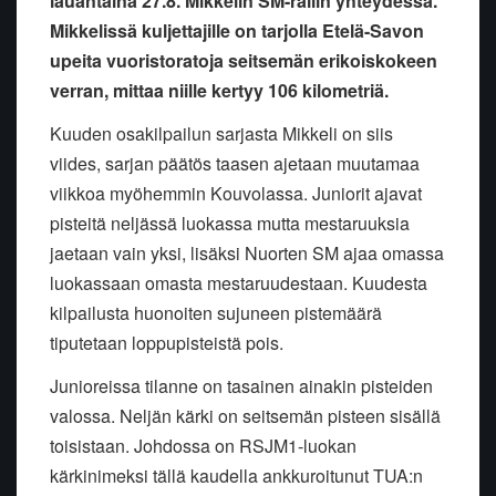
lauantaina 27.8. Mikkelin SM-rallin yhteydessä.
Mikkelissä kuljettajille on tarjolla Etelä-Savon
upeita vuoristoratoja seitsemän erikoiskokeen
verran, mittaa niille kertyy 106 kilometriä.
Kuuden osakilpailun sarjasta Mikkeli on siis
viides, sarjan päätös taasen ajetaan muutamaa
viikkoa myöhemmin Kouvolassa. Juniorit ajavat
pisteitä neljässä luokassa mutta mestaruuksia
jaetaan vain yksi, lisäksi Nuorten SM ajaa omassa
luokassaan omasta mestaruudestaan. Kuudesta
kilpailusta huonoiten sujuneen pistemäärä
tiputetaan loppupisteistä pois.
Junioreissa tilanne on tasainen ainakin pisteiden
valossa. Neljän kärki on seitsemän pisteen sisällä
toisistaan. Johdossa on RSJM1-luokan
kärkinimeksi tällä kaudella ankkuroitunut TUA:n