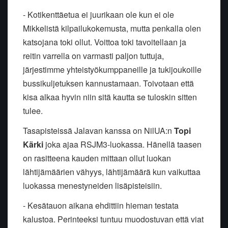
- Kotikenttäetua ei juurikaan ole kun ei ole
Mikkelistä kilpailukokemusta, mutta penkalla olen
katsojana toki ollut. Voittoa toki tavoitellaan ja
reitin varrella on varmasti paljon tuttuja,
järjestimme yhteistyökumppaneille ja tukijoukoille
bussikuljetuksen kannustamaan. Toivotaan että
kisa alkaa hyvin niin sitä kautta se tuloskin sitten
tulee.
Tasapisteissä Jalavan kanssa on NilUA:n
Topi
Kärki
joka ajaa RSJM3-luokassa. Hänellä taasen
on rasitteena kauden mittaan ollut luokan
lähtijämäärien vähyys, lähtijämäärä kun vaikuttaa
luokassa menestyneiden lisäpisteisiin.
- Kesätauon aikana ehdittiin hieman testata
kalustoa. Perinteeksi tuntuu muodostuvan että viat