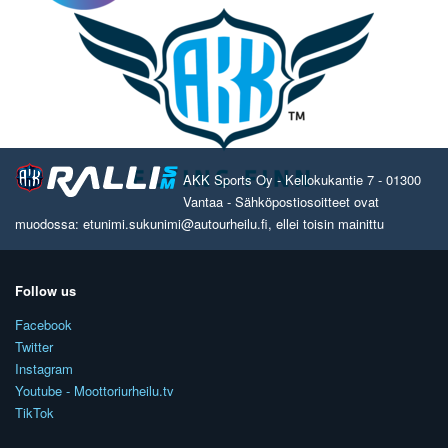
AKK Sports Oy - Kellokukantie 7 - 01300
Vantaa - Sähköpostiosoitteet ovat
muodossa: etunimi.sukunimi@autourheilu.fi, ellei toisin mainittu
Follow us
Facebook
Twitter
Instagram
Youtube - Moottoriurheilu.tv
TikTok