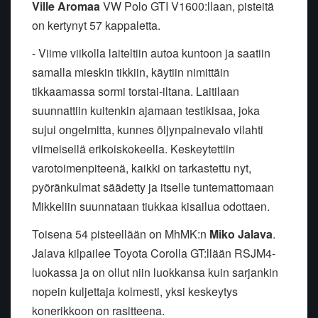
Ville Aromaa
VW Polo GTI V1600:llaan, pisteitä
on kertynyt 57 kappaletta.
- Viime viikolla laiteltiin autoa kuntoon ja saatiin
samalla mieskin tikkiin, käytiin nimittäin
tikkaamassa sormi torstai-iltana. Laitilaan
suunnattiin kuitenkin ajamaan testikisaa, joka
sujui ongelmitta, kunnes öljynpainevalo vilahti
viimeisellä erikoiskokeella. Keskeytettiin
varotoimenpiteenä, kaikki on tarkastettu nyt,
pyöränkulmat säädetty ja itselle tuntemattomaan
Mikkeliin suunnataan tiukkaa kisailua odottaen.
Toisena 54 pisteellään on MhMK:n
Miko Jalava
.
Jalava kilpailee Toyota Corolla GT:llään RSJM4-
luokassa ja on ollut niin luokkansa kuin sarjankin
nopein kuljettaja kolmesti, yksi keskeytys
konerikkoon on rasitteena.