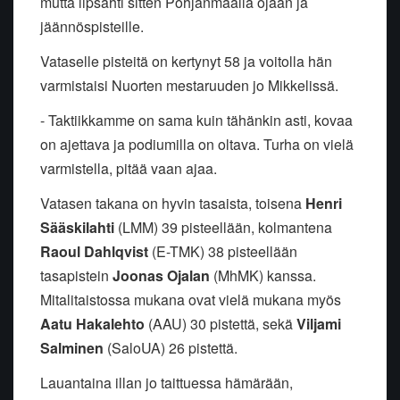
mutta lipsahti sitten Pohjanmaalla ojaan ja
jäännöspisteille.
Vataselle pisteitä on kertynyt 58 ja voitolla hän
varmistaisi Nuorten mestaruuden jo Mikkelissä.
- Taktiikkamme on sama kuin tähänkin asti, kovaa
on ajettava ja podiumilla on oltava. Turha on vielä
varmistella, pitää vaan ajaa.
Vatasen takana on hyvin tasaista, toisena
Henri
Sääskilahti
(LMM) 39 pisteellään, kolmantena
Raoul Dahlqvist
(E-TMK) 38 pisteellään
tasapistein
Joonas Ojalan
(MhMK) kanssa.
Mitalitaistossa mukana ovat vielä mukana myös
Aatu Hakalehto
(AAU) 30 pistettä, sekä
Viljami
Salminen
(SaloUA) 26 pistettä.
Lauantaina illan jo taittuessa hämärään,