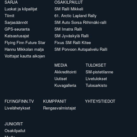
SARJA
OSAKILPAILUT
Luokat ja kilpailijat
SM Ralli Mikkeli
Tiimit
61. Arctic Lapland Rally
Sarjasäännöt
SM Auto Sorsa Riihimäki-ralli
GPS-seuranta
SM Imatra Ralli
Katsastusajat
SM Jyväskylä Ralli
Flying Finn Future Star
Fixus SM Ralli Kitee
Hannu Mikkolan malja
SM Porvoon Autopalvelu Ralli
Voittajat kautta aikojen
MEDIA
TULOKSET
Akkreditointi
SM-pistetilanne
Uutiset
Livetulokset
Kuvagalleria
Tulosarkisto
FLYINGFINN.TV
KUMPPANIT
YHTEYSTIEDOT
Livelähetykset
Rengasvalmistajat
JUNIORIT
Osakilpailut