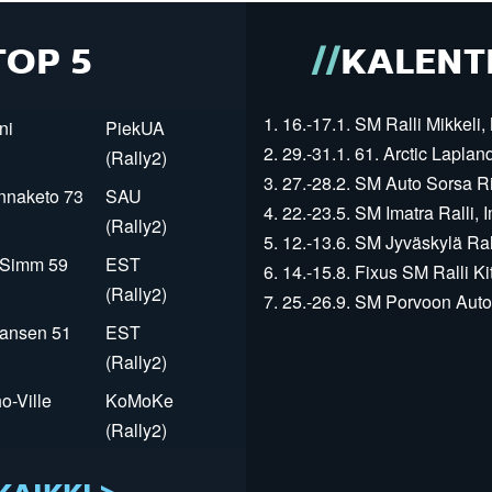
TOP 5
KALENT
1. 16.-17.1. SM Ralli Mikkeli, 
ni
PiekUA
2. 29.-31.1. 61. Arctic Laplan
(Rally2)
3. 27.-28.2. SM Auto Sorsa Rii
innaketo 73
SAU
4. 22.-23.5. SM Imatra Ralli, I
(Rally2)
5. 12.-13.6. SM Jyväskylä Rall
r Simm 59
EST
6. 14.-15.8. Fixus SM Ralli Kit
(Rally2)
7. 25.-26.9. SM Porvoon Autop
Jansen 51
EST
(Rally2)
o-Ville
KoMoKe
(Rally2)