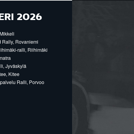
ERI 2026
Mikkeli
d Rally, Rovaniemi
himäki-ralli, Riihimäki
matra
i, Jyväskylä
ee, Kitee
alvelu Ralli, Porvoo