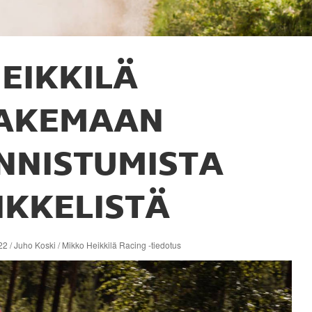
EIKKILÄ
AKEMAAN
NNISTUMISTA
IKKELISTÄ
2 / Juho Koski / Mikko Heikkilä Racing -tiedotus