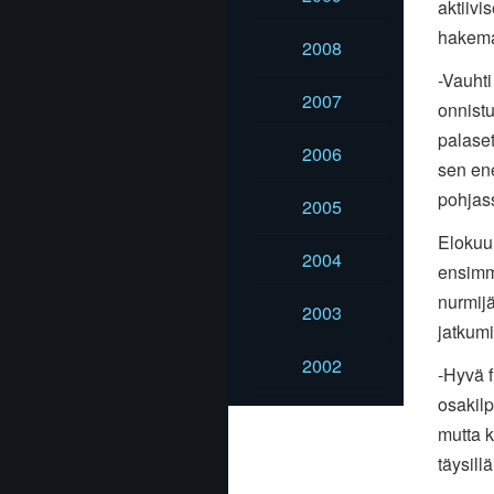
aktiivi
hakema
2008
-Vauhti
2007
onnistu
palaset
2006
sen en
pohjass
2005
Elokuu
2004
ensimm
nurmijä
2003
jatkumi
2002
-Hyvä f
osakilp
mutta 
täysil