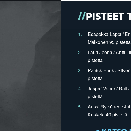
PISTEET 
1.
Esapekka Lappi / En
Mälkönen 93 pistettä
2.
Lauri Joona / Antti L
pistettä
3.
Patrick Enok / Silve
pistettä
4.
Jaspar Vaher / Rait 
pistettä
5.
Anssi Rytkönen / Juh
Koskela 40 pistettä