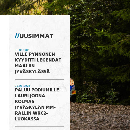
UUSIMMAT
05.08.2026
VILLE PYNNÖNEN
KYYDITTI LEGENDAT
MAALIIN
JYVÄSKYLÄSSÄ
03.08.2026
PALUU PODIUMILLE –
LAURI JOONA
KOLMAS
JYVÄSKYLÄN MM-
RALLIN WRC2-
LUOKASSA