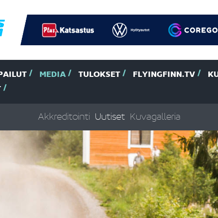
PAILUT
MEDIA
TULOKSET
FLYINGFINN.TV
K
T
Akkreditointi
Uutiset
Kuvagalleria