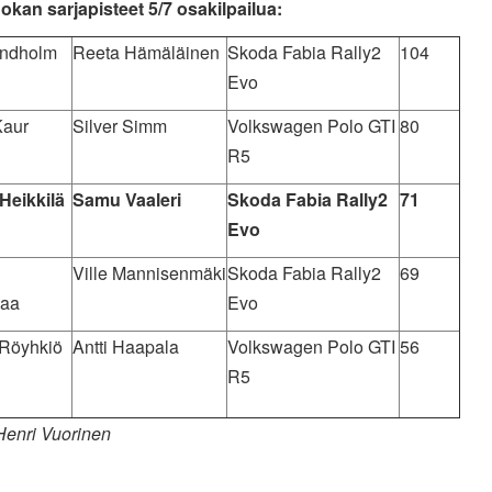
okan sarjapisteet 5/7 osakilpailua:
indholm
Reeta Hämäläinen
Skoda Fabia Rally2
104
Evo
Kaur
Silver Simm
Volkswagen Polo GTI
80
R5
Heikkilä
Samu Vaaleri
Skoda Fabia Rally2
71
Evo
Ville Mannisenmäki
Skoda Fabia Rally2
69
aa
Evo
 Röyhkiö
Antti Haapala
Volkswagen Polo GTI
56
R5
Henri Vuorinen