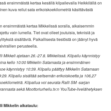
ssä ensimmäistä kertaa kesällä kilpailevalla Heikkilällä on
vinen kuva reilut sata erikoiskoekilometriä käsittävästä
an ensimmäistä kertaa Mikkelissä soralla, aikaisemmin
ajettu vain lumella. Tiet ovat olleet joutuisia, teknisiä ja
ylityksiä sisältäviä.
Paikallisesta tiestöstä on jäänyt hyvä
lvirallien perusteella.
i Mikkeli ajetaan 26.-27.8. Mikkelissä. Kilpailu käynnistyy
aina kello 10:00 Mikkelin Satamasta ja ensimmäinen
koe käynnistyy 10:39. Kilpailu päättyy Mikkelin Satamaan
9:29. Kilpailu sisältää seitsemän erikoiskoetta ja 106,27
koekilometriä. Kilpailua voi seurata Ralli SM -sarjan
rannasta sekä Moottoriurheilu.tv:n YouTube-livelähetyksen
li Mikkelin aikataulu: