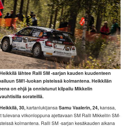
Heikkilä lähtee Ralli SM -sarjan kauden kuudenteen
pailuun SM1-luokan pisteissä kolmantena. Heikkilän
teena on ehjä ja onnistunut kilpailu Mikkelin
uhtisilla sorateillä.
Heikkilä, 30,
kartanlukijansa
Samu Vaalerin, 24,
kanssa,
t tulevana viikonloppuna ajettavaan SM Ralli Mikkeliin SM-
isteissä kolmantena. Ralli SM -sarjan kesäkauden aikana