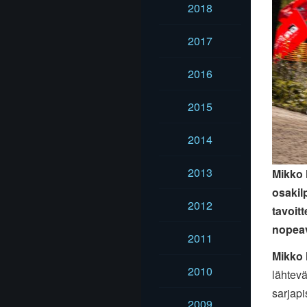
2018
2017
2016
2015
2014
2013
Mikko 
osakil
2012
tavoit
nopeava
2011
Mikko 
2010
lähtevä
sarjap
2009