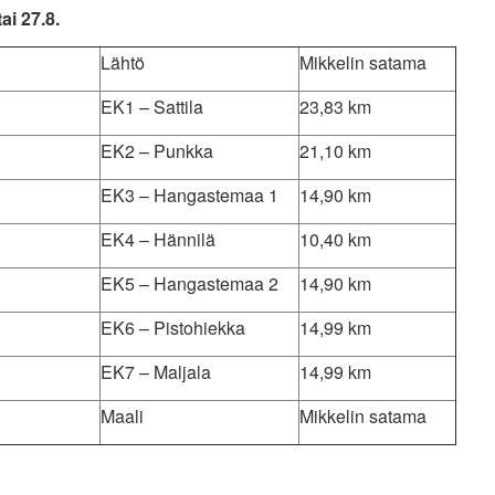
ai 27.8.
Lähtö
Mikkelin satama
EK1 – Sattila
23,83 km
EK2 – Punkka
21,10 km
EK3 – Hangastemaa 1
14,90 km
EK4 – Hännilä
10,40 km
EK5 – Hangastemaa 2
14,90 km
EK6 – Pistohiekka
14,99 km
EK7 – Maljala
14,99 km
Maali
Mikkelin satama