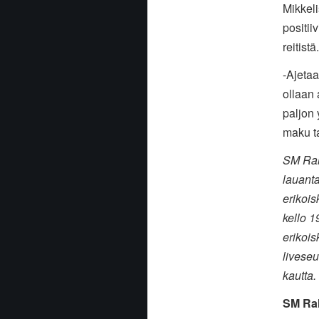
Mikkeli
positii
reitistä.
-Ajeta
ollaan 
paljon 
maku ta
SM Rall
lauant
erikois
kello 1
erikois
liveseu
kautta.
SM Ral