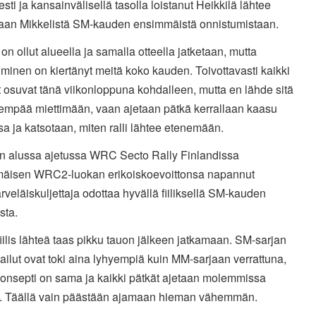
sesti ja kansainvälisellä tasolla loistanut Heikkilä lähtee
an Mikkelistä SM-kauden ensimmäistä onnistumistaan.
 on ollut alueella ja samalla otteella jatketaan, mutta
minen on kiertänyt meitä koko kauden. Toivottavasti kaikki
 osuvat tänä viikonloppuna kohdalleen, mutta en lähde sitä
empää miettimään, vaan ajetaan pätkä kerrallaan kaasu
a ja katsotaan, miten ralli lähtee etenemään.
n alussa ajetussa WRC Secto Rally Finlandissa
äisen WRC2-luokan erikoiskoevoittonsa napannut
rveläiskuljettaja odottaa hyvällä fiiliksellä SM-kauden
sta.
iilis lähteä taas pikku tauon jälkeen jatkamaan. SM-sarjan
ailut ovat toki aina lyhyempiä kuin MM-sarjaan verrattuna,
konsepti on sama ja kaikki pätkät ajetaan molemmissa
lä. Täällä vain päästään ajamaan hieman vähemmän.