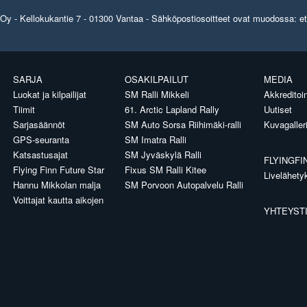
y - Kellokukantie 7 - 01300 Vantaa - Sähköpostiosoitteet ovat muodossa: etun
SARJA
OSAKILPAILUT
MEDIA
Luokat ja kilpailijat
SM Ralli Mikkeli
Akkreditoin
Tiimit
61. Arctic Lapland Rally
Uutiset
Sarjasäännöt
SM Auto Sorsa Riihimäki-ralli
Kuvagaller
GPS-seuranta
SM Imatra Ralli
Katsastusajat
SM Jyväskylä Ralli
FLYINGFI
Flying Finn Future Star
Fixus SM Ralli Kitee
Livelähety
Hannu Mikkolan malja
SM Porvoon Autopalvelu Ralli
Voittajat kautta aikojen
YHTEYST