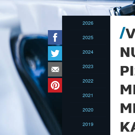
2026
V
2025
N
2024
2023
P
2022
M
2021
M
2020
K
2019