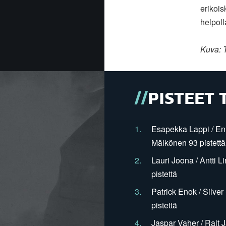
erikois
helpoll
Kuva: 
PISTEET 
1.
Esapekka Lappi / En
Mälkönen 93 pistettä
2.
Lauri Joona / Antti L
pistettä
3.
Patrick Enok / Silve
pistettä
4.
Jaspar Vaher / Rait 