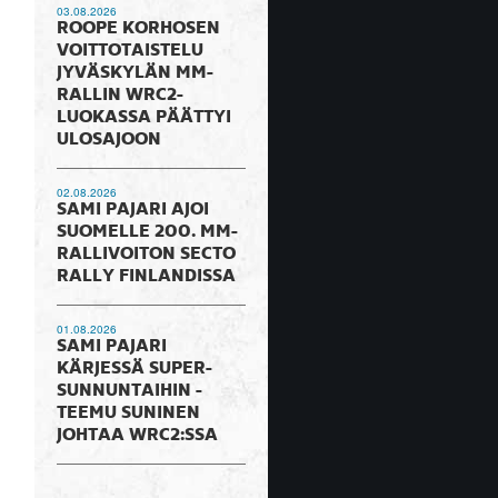
03.08.2026
ROOPE KORHOSEN
VOITTOTAISTELU
JYVÄSKYLÄN MM-
RALLIN WRC2-
LUOKASSA PÄÄTTYI
ULOSAJOON
02.08.2026
SAMI PAJARI AJOI
SUOMELLE 200. MM-
RALLIVOITON SECTO
RALLY FINLANDISSA
01.08.2026
SAMI PAJARI
KÄRJESSÄ SUPER-
SUNNUNTAIHIN -
TEEMU SUNINEN
JOHTAA WRC2:SSA