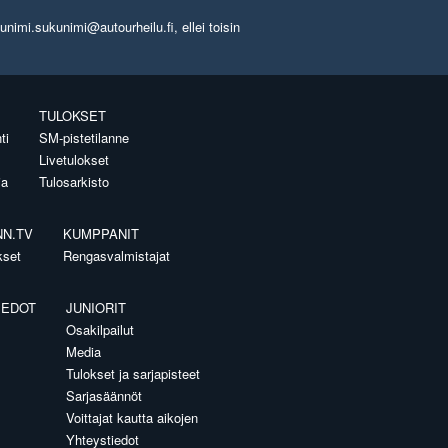
imi.sukunimi@autourheilu.fi, ellei toisin
TULOKSET
ti
SM-pistetilanne
Livetulokset
ia
Tulosarkisto
NN.TV
KUMPPANIT
kset
Rengasvalmistajat
IEDOT
JUNIORIT
Osakilpailut
Media
Tulokset ja sarjapisteet
Sarjasäännöt
Voittajat kautta aikojen
Yhteystiedot