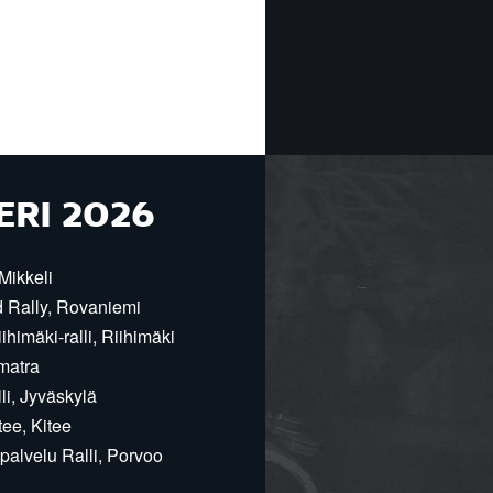
ERI 2026
Mikkeli
d Rally, Rovaniemi
himäki-ralli, Riihimäki
matra
i, Jyväskylä
ee, Kitee
alvelu Ralli, Porvoo