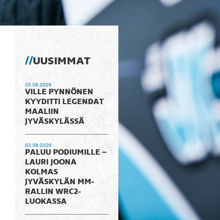
UUSIMMAT
05.08.2026
VILLE PYNNÖNEN
KYYDITTI LEGENDAT
MAALIIN
JYVÄSKYLÄSSÄ
03.08.2026
PALUU PODIUMILLE –
LAURI JOONA
KOLMAS
JYVÄSKYLÄN MM-
RALLIN WRC2-
LUOKASSA