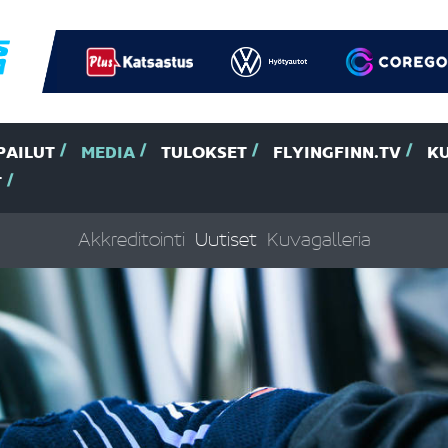
PAILUT
MEDIA
TULOKSET
FLYINGFINN.TV
K
T
Akkreditointi
Uutiset
Kuvagalleria