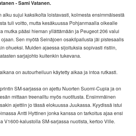
Vatanen - Sami Vatanen.
alku sujui kaksikolta loistavasti, kolmesta ensimmäisestä
usta tuli voitto, mutta kesäkuussa Pohjanmaalla oikealle
va mutka pääsi hieman yllättämään ja Peugeot 206 valui
ojaan. Sen myötä Seinäjoen osakilpailusta jäi pistesaalis
ain ohueksi. Muiden ajaessa sijoituksia sopivasti ristiin,
Vatasten sarjajohto kuitenkin tukevana.
ikana on autourheiluun käytetty aikaa ja intoa rutkasti.
sprintin SM-sarjassa on ajettu Nuorten Suomi-Cupia ja on
kesän mittaan treenailtu myös nuotitusta. Ensimmäinen
isakin ajettiin jo tässä elokuussa Juukassa. Kyydissä istui
oimassa Antti Hyttinen jonka kanssa on tarkoitus ajaa ensi
a V1600-kalustolla SM-sarjassa nuotista, kertoo Ville.