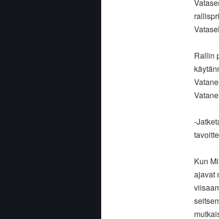
Vatasen
rallisp
Vatase
Rallin 
käytänn
Vatane
Vatanen
-Jatke
tavoitt
Kun Mik
ajavat
viisaam
seitsem
mutkai