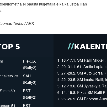
koekilometriä ei päästä kuljettajia eikä kalustoa liian
a.
Tuomas Tenho / AKK
TOP 5
KALENT
1. 16.-17.1. SM Ralli Mikkeli, 
ni
PiekUA
2. 29.-31.1. 61. Arctic Laplan
(Rally2)
3. 27.-28.2. SM Auto Sorsa Rii
innaketo 73
SAU
4. 22.-23.5. SM Imatra Ralli, I
(Rally2)
5. 12.-13.6. SM Jyväskylä Rall
r Simm 59
EST
6. 14.-15.8. Fixus SM Ralli Kit
(Rally2)
7. 25.-26.9. SM Porvoon Autop
Jansen 51
EST