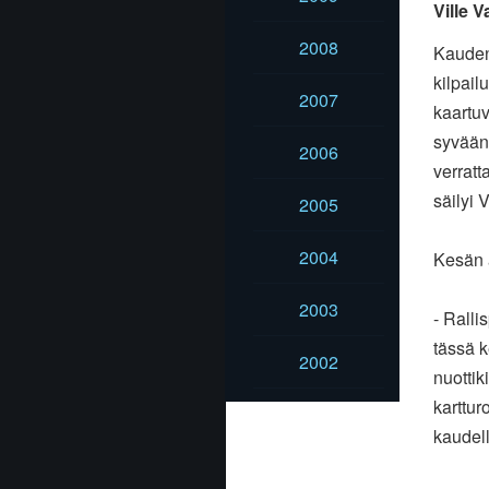
Ville 
2008
Kauden 
kilpail
2007
kaartu
syvään 
2006
verratt
säilyi 
2005
2004
Kesän a
2003
- Ralli
tässä 
2002
nuottik
karttur
kaudell