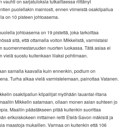
 vauhti on sarjatuloksia tutkailtaessa riittänyt
rintien puolellakin mainiosti, ennen viimeistä osakilpailua
lla on 10 pisteen johtoasema.
puolella johtoasema on 19 pistettä, joka tarkoittaa
össä sitä, että ottamalla voiton Mikkelistä, varmistaisi
n suomenmestaruuden nuorten luokassa. Tätä asiaa ei
 vielä suostu kuitenkaan liiaksi pohtimaan.
taan samalla kaavalla kuin ennenkin, podium on
eena. Turha alkaa vielä varmistelemaan, painottaa Vatanen.
kelin osakilpailun kilpailijat myöhään lauantai-iltana
 maaliin Mikkelin satamaan, ollaan monen asian suhteen jo
pia. Maaliin päästäkseen pitää kuitenkin suorittaa
än erikoiskokeen mittainen reitti Etelä-Savon mäkisiä ja
sia maastoja mukaillen. Varmaa on kuitenkin että 106