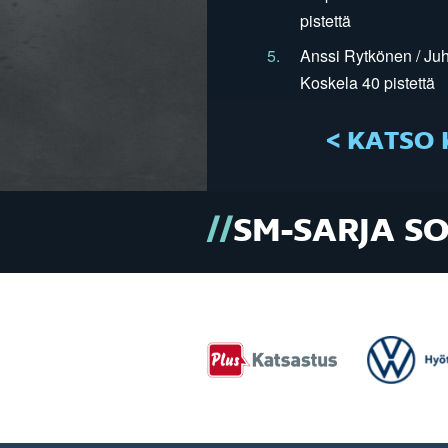
pistettä
5.
Anssi Rytkönen / Juh
Koskela 40 pistettä
< KATSO 
SM-SARJA S