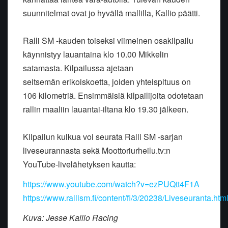
suunnitelmat ovat
jo hyvällä mallilla, Kallio päätti.
Ralli SM -kauden toiseksi viimeinen osakilpailu
käynnistyy lauantaina
klo 10.00 Mikkelin
satamasta. Kilpailussa ajetaan
seitsemän
erikoiskoetta, joiden yhteispituus on
106 kilometriä. Ensimmäisiä
kilpailijoita odotetaan
rallin maaliin lauantai-iltana klo 19.30
jälkeen.
Kilpailun kulkua voi seurata Ralli SM -sarjan
liveseurannasta sekä
Moottoriurheilu.tv:n
YouTube-livelähetyksen kautta:
https://www.youtube.com/watch?v=ezPUQtt4F1A
https://www.rallism.fi/content/fi/3/20238/Liveseuranta.htm
Kuva: Jesse Kallio Racing