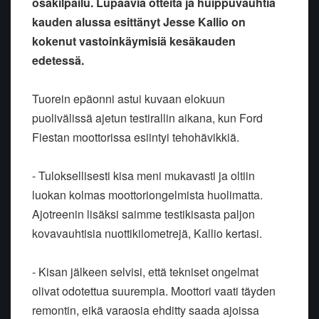
osakilpailu. Lupaavia otteita ja huippuvauhtia
kauden alussa esittänyt Jesse Kallio on
kokenut vastoinkäymisiä kesäkauden
edetessä.
Tuorein epäonni astui kuvaan elokuun
puolivälissä ajetun testirallin
aikana, kun Ford
Fiestan moottorissa esiintyi tehohävikkiä.
- Tuloksellisesti kisa meni mukavasti ja oltiin
luokan kolmas
moottoriongelmista huolimatta.
Ajotreenin lisäksi saimme testikisasta
paljon
kovavauhtisia nuottikilometrejä, Kallio kertasi.
- Kisan jälkeen selvisi, että tekniset ongelmat
olivat odotettua
suurempia. Moottori vaati täyden
remontin, eikä varaosia ehditty saada
ajoissa