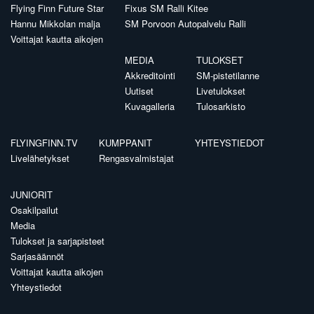
Flying Finn Future Star
Fixus SM Ralli Kitee
Hannu Mikkolan malja
SM Porvoon Autopalvelu Ralli
Voittajat kautta aikojen
MEDIA
TULOKSET
Akkreditointi
SM-pistetilanne
Uutiset
Livetulokset
Kuvagalleria
Tulosarkisto
FLYINGFINN.TV
KUMPPANIT
YHTEYSTIEDOT
Livelähetykset
Rengasvalmistajat
JUNIORIT
Osakilpailut
Media
Tulokset ja sarjapisteet
Sarjasäännöt
Voittajat kautta aikojen
Yhteystiedot