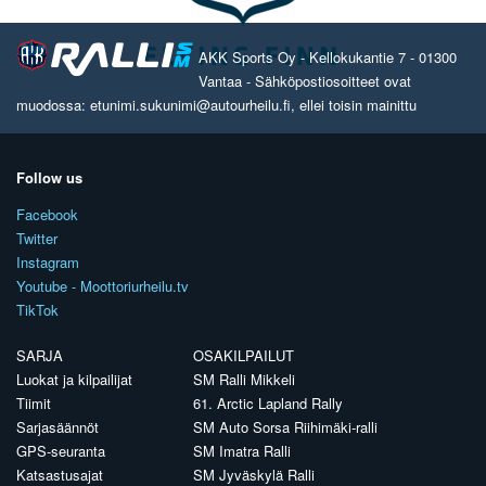
AKK Sports Oy - Kellokukantie 7 - 01300
Vantaa - Sähköpostiosoitteet ovat
muodossa: etunimi.sukunimi@autourheilu.fi, ellei toisin mainittu
Follow us
Facebook
Twitter
Instagram
Youtube - Moottoriurheilu.tv
TikTok
SARJA
OSAKILPAILUT
Luokat ja kilpailijat
SM Ralli Mikkeli
Tiimit
61. Arctic Lapland Rally
Sarjasäännöt
SM Auto Sorsa Riihimäki-ralli
GPS-seuranta
SM Imatra Ralli
Katsastusajat
SM Jyväskylä Ralli