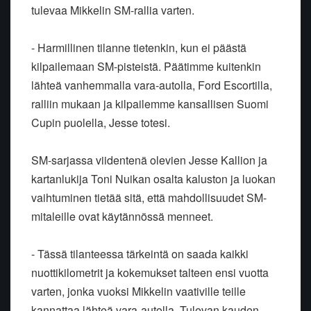
tulevaa Mikkelin SM-rallia varten.
- Harmillinen tilanne tietenkin, kun ei päästä
kilpailemaan
SM-pisteistä. Päätimme kuitenkin
lähteä vanhemmalla vara-autolla, Ford
Escortilla,
ralliin mukaan ja kilpailemme kansallisen Suomi
Cupin
puolella, Jesse totesi.
SM-sarjassa viidentenä olevien Jesse Kallion ja
kartanlukija Toni Nuikan
osalta kaluston ja luokan
vaihtuminen tietää sitä, että mahdollisuudet
SM-
mitaleille ovat käytännössä menneet.
- Tässä tilanteessa tärkeintä on saada kaikki
nuottikilometrit ja
kokemukset talteen ensi vuotta
varten, jonka vuoksi Mikkelin vaativille
teille
kannattaa lähteä vara-autolla. Tulevan kauden