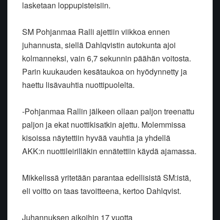
lasketaan loppupisteisiin.
SM Pohjanmaa Ralli ajettiin viikkoa ennen
juhannusta, siellä Dahlqvistin autokunta ajoi
kolmanneksi, vain 6,7 sekunnin päähän voitosta.
Parin kuukauden kesätaukoa on hyödynnetty ja
haettu lisävauhtia nuottipuolelta.
-Pohjanmaa Rallin jälkeen ollaan paljon treenattu
paljon ja ekat nuottikisatkin ajettu. Molemmissa
kisoissa näytettiin hyvää vauhtia ja yhdellä
AKK:n nuottileirilläkin ennätettiin käydä ajamassa.
Mikkelissä yritetään parantaa edellisistä SM:istä,
eli voitto on taas tavoitteena, kertoo Dahlqvist.
Juhannuksen aikoihin 17 vuotta