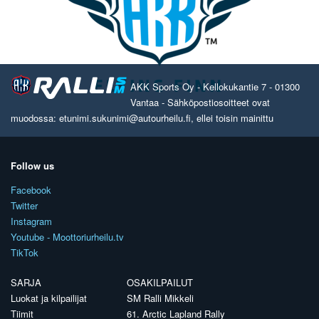
AKK Sports Oy - Kellokukantie 7 - 01300
Vantaa - Sähköpostiosoitteet ovat
muodossa: etunimi.sukunimi@autourheilu.fi, ellei toisin mainittu
Follow us
Facebook
Twitter
Instagram
Youtube - Moottoriurheilu.tv
TikTok
SARJA
OSAKILPAILUT
Luokat ja kilpailijat
SM Ralli Mikkeli
Tiimit
61. Arctic Lapland Rally