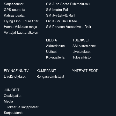
Sarjasäännöt
SM Auto Sorsa Riihimäki-ralli
GPS-seuranta
SM Imatra Ralli
Katsastusajat
SM Jyväskylä Ralli
Flying Finn Future Star
Fixus SM Ralli Kitee
Hannu Mikkolan malja
SM Porvoon Autopalvelu Ralli
Voittajat kautta aikojen
MEDIA
TULOKSET
Akkreditointi
SM-pistetilanne
Uutiset
Livetulokset
Kuvagalleria
Tulosarkisto
FLYINGFINN.TV
KUMPPANIT
YHTEYSTIEDOT
Livelähetykset
Rengasvalmistajat
JUNIORIT
Osakilpailut
Media
Tulokset ja sarjapisteet
Sarjasäännöt