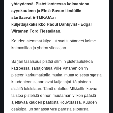
yhteydessä. Pistetilanteessa kolmantena
syyskauteen ja Etelä-Savon tiestöille
starttaavat E-TMK/UA:n
kuljettajakaksikko Raoul Dahlqvist - Edgar
Wirtanen Ford Fiestallaan.
Kauden aiemmat kilpailut ovat tuottaneet kolme
kolmostilaa ja yhden vitossijan.
Sarjan tasaisuus pistää silmiin pistetaulukkoa
katsoessa, sarjajohtaja Ville Vatanen on 19
pisteen karkumatkalla muilta, mutta toisesta sijasta
kuudenteen sijaan ovat kuljettajat 13 pisteen
sisällä toisistaan. Tämä enteilee Mikkeliin kovaa
taistoa pisteistä ennen muutaman viikon päästä
ajettavaa kauden päätöstä Kouvolassa. Kuuden
osakilpailun sarjassa viisi parasta sijoitusta