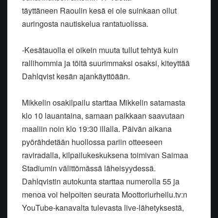
täyttäneen Raoulin kesä ei ole suinkaan ollut
auringosta nautiskelua rantatuolissa.
-Kesätauolla ei oikein muuta tullut tehtyä kuin
rallihommia ja töitä suurimmaksi osaksi, kiteyttää
Dahlqvist kesän ajankäyttöään.
Mikkelin osakilpailu starttaa Mikkelin satamasta
klo 10 lauantaina, samaan paikkaan saavutaan
maaliin noin klo 19:30 illalla. Päivän aikana
pyörähdetään huollossa pariin otteeseen
raviradalla, kilpailukeskuksena toimivan Saimaa
Stadiumin välittömässä läheisyydessä.
Dahlqvistin autokunta starttaa numerolla 55 ja
menoa voi helpoiten seurata Moottoriurheilu.tv:n
YouTube-kanavalta tulevasta live-lähetyksestä,