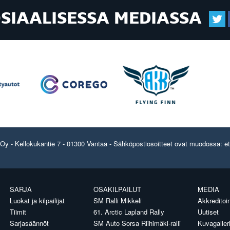
OSIAALISESSA MEDIASSA
y - Kellokukantie 7 - 01300 Vantaa - Sähköpostiosoitteet ovat muodossa: etun
SARJA
OSAKILPAILUT
MEDIA
Luokat ja kilpailijat
SM Ralli Mikkeli
Akkreditoin
Tiimit
61. Arctic Lapland Rally
Uutiset
Sarjasäännöt
SM Auto Sorsa Riihimäki-ralli
Kuvagaller