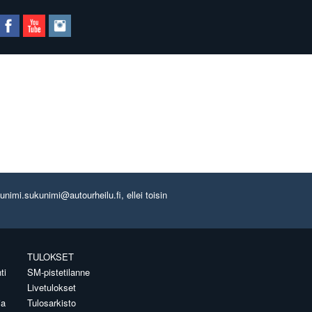
imi.sukunimi@autourheilu.fi, ellei toisin
TULOKSET
ti
SM-pistetilanne
Livetulokset
ia
Tulosarkisto