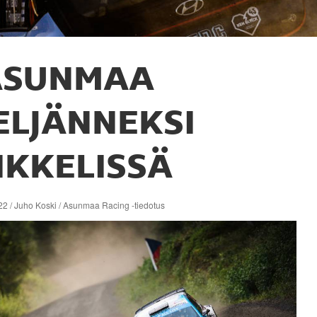
ASUNMAA
ELJÄNNEKSI
IKKELISSÄ
22 / Juho Koski / Asunmaa Racing -tiedotus