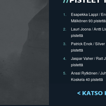
PISTEET 
1.
Esapekka Lappi / En
Mälkönen 93 pistettä
2.
Lauri Joona / Antti L
pistettä
3.
Patrick Enok / Silve
pistettä
4.
Jaspar Vaher / Rait 
pistettä
5.
Anssi Rytkönen / Juh
Koskela 40 pistettä
< KATSO 