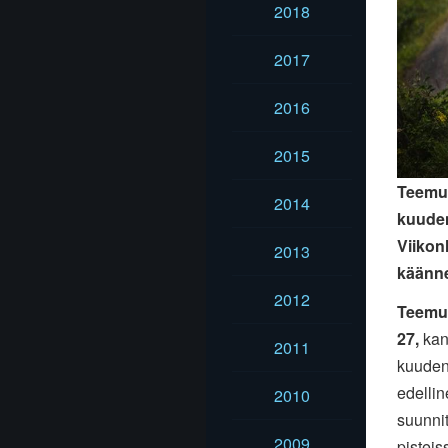
2018
2017
2016
2015
Teemu 
2014
kuuden
Viikon
2013
käänne
2012
Teemu
27,
kans
2011
kuuden
edellin
2010
suunni
2009
pisteis