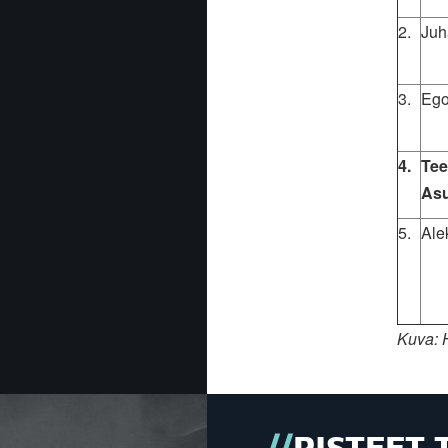
2.
Juh
3.
Ego
4.
Te
As
5.
Ale
Kuva: