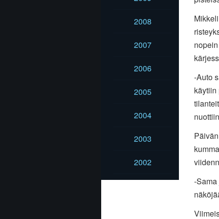
Mikkeli
2008
ristey
nopein 
2007
kärjess
2006
-Auto s
käytiin
2005
tilante
2004
nuottii
Päivän 
2003
kummall
viidenn
2002
-Sama j
näköjää
Viimei