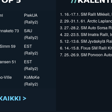
TOP 5
KALENT
1. 16.-17.1. SM Ralli Mikkeli, 
ni
PiekUA
2. 29.-31.1. 61. Arctic Laplan
(Rally2)
3. 27.-28.2. SM Auto Sorsa Rii
innaketo 73
SAU
4. 22.-23.5. SM Imatra Ralli, I
(Rally2)
5. 12.-13.6. SM Jyväskylä Rall
r Simm 59
EST
6. 14.-15.8. Fixus SM Ralli Kit
(Rally2)
7. 25.-26.9. SM Porvoon Autop
Jansen 51
EST
(Rally2)
o-Ville
KoMoKe
(Rally2)
KAIKKI >