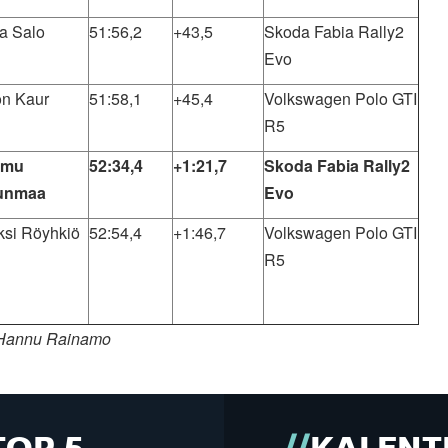
a Salo
51:56,2
+43,5
Skoda Fabia Rally2
Evo
n Kaur
51:58,1
+45,4
Volkswagen Polo GTI
R5
emu
52:34,4
+1:21,7
Skoda Fabia Rally2
unmaa
Evo
ksi Röyhkiö
52:54,4
+1:46,7
Volkswagen Polo GTI
R5
 Hannu Rainamo