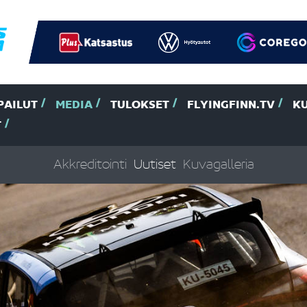
PAILUT
MEDIA
TULOKSET
FLYINGFINN.TV
K
T
Akkreditointi
Uutiset
Kuvagalleria