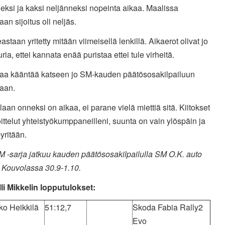
eksi ja kaksi neljänneksi nopeinta aikaa. Maalissa
n sijoitus oli neljäs.
eastaan yritetty mitään viimeisellä lenkillä. Aikaerot olivat jo
uria, ettei kannata enää puristaa ettei tule virheitä.
a kääntää katseen jo SM-kauden päätösosakilpailuun
aan.
aan onneksi on aikaa, ei parane vielä miettiä sitä. Kiitokset
ittelut yhteistyökumppaneilleni, suunta on vain ylöspäin ja
yritään.
M -sarja jatkuu kauden päätösosakilpailulla SM O.K. auto
a Kouvolassa 30.9-1.10.
li Mikkelin lopputulokset:
ko Heikkilä
51:12,7
Skoda Fabia Rally2
Evo