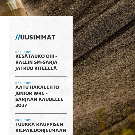
UUSIMMAT
07.08.2026
KESÄTAUKO OHI -
RALLIN SM-SARJA
JATKUU KITEELLÄ
07.08.2026
AATU HAKALEHTO
JUNIOR WRC -
SARJAAN KAUDELLE
2027
06.08.2026
TUUKKA KAUPPISEN
KILPAILUOHJELMAAN