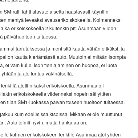
n SM-ralli lähti alavutelaiselta haastavasti käyntiin
ksen mentyä leveäksi avauserikoiskokeella. Kolmanneksi
aika erikoiskokeella 2 kuitenkin piti Asunmaan viiden
ä päivähuoltoon tultaessa.
ammui jarrutuksessa ja meni sitä kautta vähän pitkäksi, ja
 pellon kautta kiertämässä auto. Muutoin ei mitään isompia
ita, ei vain kulje. Ison tien ajaminen on huonoa, ei luota
n yhtään ja ajo tuntuu väkinäiseltä.
lenkillä ajettiin kaksi erikoiskoetta. Asunmaa oli
akin erikoiskokeella viidenneksi nopein säilyttäen
en tilan SM1-luokassa päivän toiseen huoltoon tultaessa.
atkuu kuin edellisissä kisoissa. Mikään ei ole muuttunut
n. Auto toimii hyvin, mutta hankalaa on.
selle kolmen erikoiskokeen lenkille Asunmaa ajoi yhden