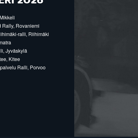
ERI 2026
Mikkeli
d Rally, Rovaniemi
himäki-ralli, Riihimäki
matra
i, Jyväskylä
ee, Kitee
alvelu Ralli, Porvoo