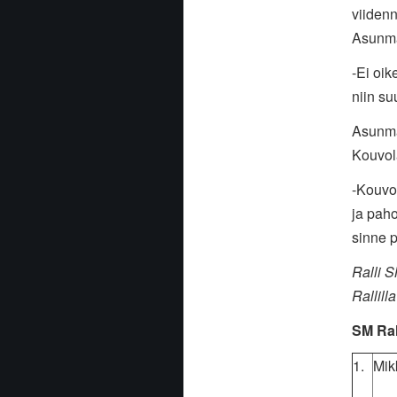
viidenn
Asunmaa
-Ei oik
niin su
Asunma
Kouvol
-Kouvol
ja paho
sinne p
Ralli S
Rallill
SM Ral
1.
Mik