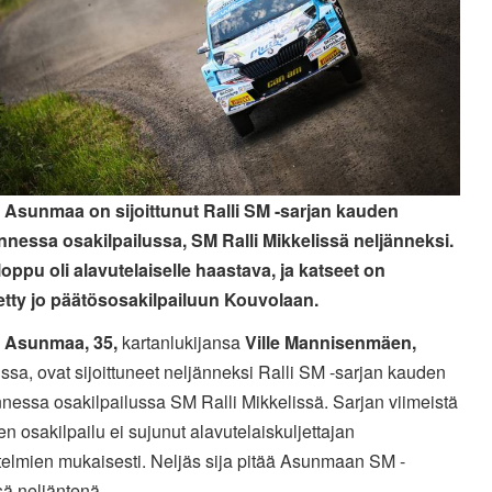
Asunmaa on sijoittunut Ralli SM -sarjan kauden
nessa osakilpailussa, SM Ralli Mikkelissä neljänneksi.
loppu oli alavutelaiselle haastava, ja katseet on
tty jo päätösosakilpailuun Kouvolaan.
 Asunmaa, 35,
kartanlukijansa
Ville Mannisenmäen,
sa, ovat sijoittuneet neljänneksi Ralli SM -sarjan kauden
nessa osakilpailussa SM Ralli Mikkelissä. Sarjan viimeistä
en osakilpailu ei sujunut alavutelaiskuljettajan
telmien mukaisesti. Neljäs sija pitää Asunmaan SM -
sä neljäntenä.