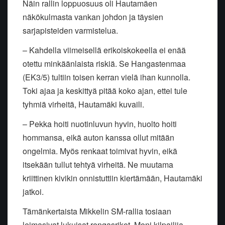
Näin rallin loppuosuus oli Hautamäen
näkökulmasta vankan johdon ja täysien
sarjapisteiden varmistelua.
– Kahdella viimeisellä erikoiskokeella ei enää
otettu minkäänlaista riskiä. Se Hangastenmaa
(EK3/5) tultiin toisen kerran vielä ihan kunnolla.
Toki ajaa ja keskittyä pitää koko ajan, ettei tule
tyhmiä virheitä, Hautamäki kuvaili.
– Pekka hoiti nuotinluvun hyvin, huolto hoiti
hommansa, eikä auton kanssa ollut mitään
ongelmia. Myös renkaat toimivat hyvin, eikä
itsekään tullut tehtyä virheitä. Ne muutama
kriittinen kivikin onnistuttiin kiertämään, Hautamäki
jatkoi.
Tämänkertaista Mikkelin SM-rallia tosiaan
leimasivat lukuisat rengasrikot. Moni kilpailija