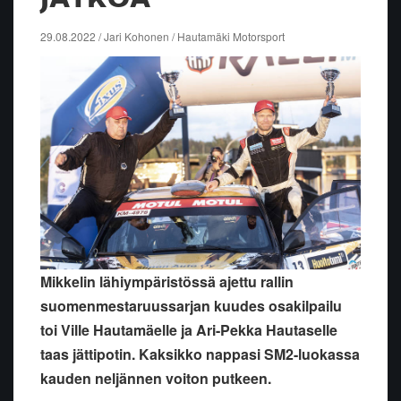
29.08.2022 / Jari Kohonen / Hautamäki Motorsport
Mikkelin lähiympäristössä ajettu rallin
suomenmestaruussarjan kuudes osakilpailu
toi Ville Hautamäelle ja Ari-Pekka Hautaselle
taas jättipotin. Kaksikko nappasi SM2-luokassa
kauden neljännen voiton putkeen.