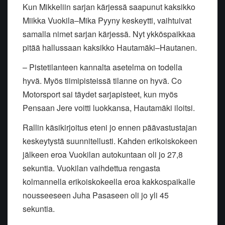
Kun Mikkeliin sarjan kärjessä saapunut kaksikko
Miikka Vuokila–Mika Pyyny keskeytti, vaihtuivat
samalla nimet sarjan kärjessä. Nyt ykköspaikkaa
pitää hallussaan kaksikko Hautamäki–Hautanen.
– Pistetilanteen kannalta asetelma on todella
hyvä. Myös tiimipisteissä tilanne on hyvä. Co
Motorsport sai täydet sarjapisteet, kun myös
Pensaan Jere voitti luokkansa, Hautamäki iloitsi.
Rallin käsikirjoitus eteni jo ennen päävastustajan
keskeytystä suunnitellusti. Kahden erikoiskokeen
jälkeen eroa Vuokilan autokuntaan oli jo 27,8
sekuntia. Vuokilan vaihdettua rengasta
kolmannella erikoiskokeella eroa kakkospaikalle
nousseeseen Juha Pasaseen oli jo yli 45
sekuntia.