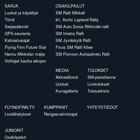
SARJA
OSAKILPAILUT
Luokat ja kilpailijat
SM Ralli Mikkeli
Tiimit
61. Arctic Lapland Rally
Sarjasäännöt
SM Auto Sorsa Riihimäki-ralli
GPS-seuranta
SM Imatra Ralli
Katsastusajat
SM Jyväskylä Ralli
Flying Finn Future Star
Fixus SM Ralli Kitee
Hannu Mikkolan malja
SM Porvoon Autopalvelu Ralli
Voittajat kautta aikojen
MEDIA
TULOKSET
Akkreditointi
SM-pistetilanne
Uutiset
Livetulokset
Kuvagalleria
Tulosarkisto
FLYINGFINN.TV
KUMPPANIT
YHTEYSTIEDOT
Livelähetykset
Rengasvalmistajat
JUNIORIT
Osakilpailut