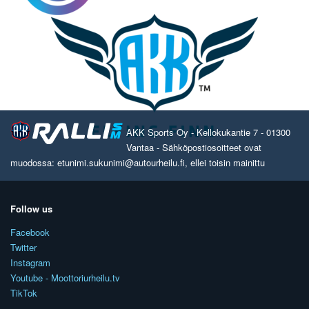
AKK Sports Oy - Kellokukantie 7 - 01300
Vantaa - Sähköpostiosoitteet ovat
muodossa: etunimi.sukunimi@autourheilu.fi, ellei toisin mainittu
Follow us
Facebook
Twitter
Instagram
Youtube - Moottoriurheilu.tv
TikTok