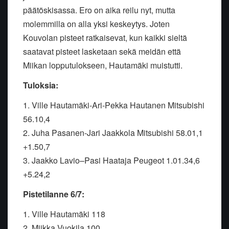
päätöskisassa. Ero on aika reilu nyt, mutta
molemmilla on alla yksi keskeytys. Joten
Kouvolan pisteet ratkaisevat, kun kaikki sieltä
saatavat pisteet lasketaan sekä meidän että
Miikan lopputulokseen, Hautamäki muistutti.
Tuloksia:
1. Ville Hautamäki-Ari-Pekka Hautanen Mitsubishi
56.10,4
2. Juha Pasanen-Jari Jaakkola Mitsubishi 58.01,1
+1.50,7
3. Jaakko Lavio–Pasi Haataja Peugeot 1.01.34,6
+5.24,2
Pistetilanne 6/7:
1. Ville Hautamäki 118
2. Miikka Vuokila 100