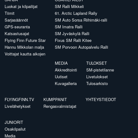
Luokat ja kilpailijat
SM Ralli Mikkeli
Tiimit
61. Arctic Lapland Rally
Sarjasäännöt
SM Auto Sorsa Riihimäki-ralli
GPS-seuranta
SM Imatra Ralli
Katsastusajat
SM Jyväskylä Ralli
Flying Finn Future Star
Fixus SM Ralli Kitee
Hannu Mikkolan malja
SM Porvoon Autopalvelu Ralli
Voittajat kautta aikojen
MEDIA
TULOKSET
Akkreditointi
SM-pistetilanne
Uutiset
Livetulokset
Kuvagalleria
Tulosarkisto
FLYINGFINN.TV
KUMPPANIT
YHTEYSTIEDOT
Livelähetykset
Rengasvalmistajat
JUNIORIT
Osakilpailut
Media