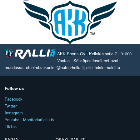
AKK Sports Oy - Kellokukantie 7 - 01300
Vantaa - Sähköpostiosoitteet ovat
muodossa: etunimi.sukunimi@autourheilu.fi, ellei toisin mainittu
Follow us
Facebook
Twitter
Instagram
Youtube - Moottoriurheilu.tv
TikTok
SARJA
OSAKILPAILUT