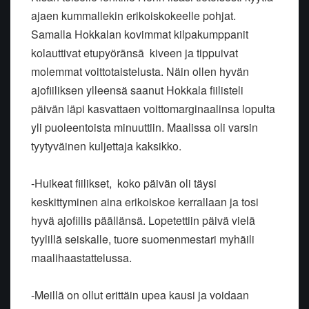
ajaen kummallekin erikoiskokeelle pohjat.
Samalla Hokkalan kovimmat kilpakumppanit
kolauttivat etupyöränsä kiveen ja tippuivat
molemmat voittotaistelusta. Näin ollen hyvän
ajofiiliksen ylleensä saanut Hokkala fiilisteli
päivän läpi kasvattaen voittomarginaalinsa lopulta
yli puoleentoista minuuttiin. Maalissa oli varsin
tyytyväinen kuljettaja kaksikko.
-Huikeat fiilikset, koko päivän oli täysi
keskittyminen aina erikoiskoe kerrallaan ja tosi
hyvä ajofiilis päällänsä. Lopetettiin päivä vielä
tyylillä seiskalle, tuore suomenmestari myhäili
maalihaastattelussa.
-Meillä on ollut erittäin upea kausi ja voidaan