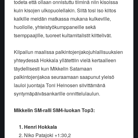
todeta että ollaan onnistuttu tiiminä niin kisoissa
kuin kisojen ulkopuolellakin. Siitä tosi iso kiitos
kaikille meidän matkassa mukana kulkeville,
huollolle, yhteistyökumppaneille sekä
tsemppaajille, tuoreet kultamitalistit kiittelivät.
Kilpailun maalissa palkintojenjakojuhlallisuuksien
yhteydessä Hokkala yllätettiin vielä kertaalleen
täydellisesti kun Mikkelin Satamaan
palkintojenjakoa seuraamaan saapunut yleisö
lauloi juontaja Toni Heinosen siivittämänä
syntymäpäiväsankarille onnittelulaulun.
Mikkelin SM-ralli SM4-luokan Top3:
1. Henri Hokkala
2. Niko Patajoki +1:30,2