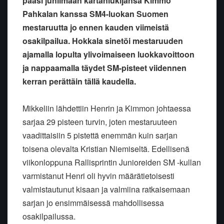
pääsi juhlimaan kartanlukijansa Kimmo
Pahkalan kanssa SM4-luokan Suomen
mestaruutta jo ennen kauden viimeistä
osakilpailua. Hokkala sinetöi mestaruuden
ajamalla lopulta ylivoimaiseen luokkavoittoon
ja nappaamalla täydet SM-pisteet viidennen
kerran perättäin tällä kaudella.
Mikkeliin lähdettiin Henrin ja Kimmon johtaessa
sarjaa 29 pisteen turvin, joten mestaruuteen
vaadittaisiin 5 pistettä enemmän kuin sarjan
toisena olevalta Kristian Niemiseltä. Edellisenä
viikonloppuna Rallisprintin Junioreiden SM -kullan
varmistanut Henri oli hyvin määrätietoisesti
valmistautunut kisaan ja valmiina ratkaisemaan
sarjan jo ensimmäisessä mahdollisessa
osakilpailussa.