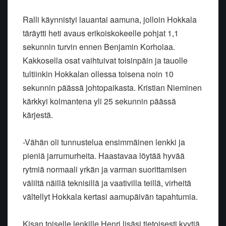
Ralli käynnistyi lauantai aamuna, jolloin Hokkala
täräytti heti avaus erikoiskokeelle pohjat 1,1
sekunnin turvin ennen Benjamin Korholaa.
Kakkosella osat vaihtuivat toisinpäin ja tauolle
tultiinkin Hokkalan ollessa toisena noin 10
sekunnin päässä johtopaikasta. Kristian Nieminen
kärkkyi kolmantena yli 25 sekunnin päässä
kärjestä.
-Vähän oli tunnustelua ensimmäinen lenkki ja
pieniä jarrumurheita. Haastavaa löytää hyvää
rytmiä normaali yrkän ja varman suorittamisen
väliltä näillä teknisillä ja vaativilla teillä, virheitä
vältellyt Hokkala kertasi aamupäivän tapahtumia.
Kisan toiselle lenkille Henri lisäsi tietoisesti kyytiä