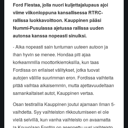
Ford Fiestaa, jolla nuori kuljettajalupaus ajoi
viime viikonloppuna kansallisessa RTRC-
rallissa luokkavoittoon. Kauppinen pääsi
Nummi-Pusulassa ajetussa rallissa uuden
autonsa kanssa nopeasti sinuiksi.
- Aika nopeasti sain tuntuman uuteen autoon ja
ihan hyvin se menee. Hondaa piti ajaa
korkeammilla moottorikierroksilla, kun taas
Fordissa on erilaiset välitykset, jotka tuovat
autojen välille suurimman eron. Fordissa vaihteita
pitää vaihtaa aikaisemmin, mutta ajettavuudeltaan
samankaltaiset autot, Kauppinen vertaa.
Osan testirallia Kauppinen joutui ajamaan ilman 5-
vaihdetta. Syy vaihteiston rikkoutumiseen ei ole
vielä selvillä, kun vanha vaihteisto on avaamatta
ja Kouvolaan Fordiin on asennettu uusi vaihteisto.