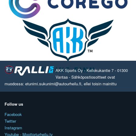
AKK Sports Oy - Kellokukantie 7 - 01300
Vantaa - Sähköpostiosoitteet ovat
muodossa: etunimi.sukunimi@autourheilu.fi, ellei toisin mainittu
Follow us
Facebook
Twitter
Instagram
Youtube - Moottoriurheilu.tv