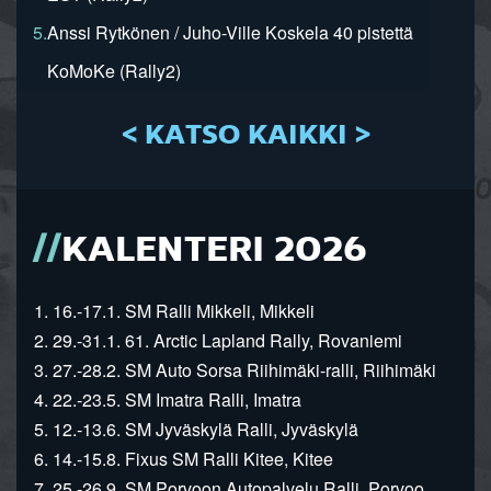
5.
Anssi Rytkönen / Juho-Ville Koskela 40 pistettä
KoMoKe (Rally2)
< KATSO KAIKKI >
KALENTERI 2026
1. 16.-17.1. SM Ralli Mikkeli, Mikkeli
2. 29.-31.1. 61. Arctic Lapland Rally, Rovaniemi
3. 27.-28.2. SM Auto Sorsa Riihimäki-ralli, Riihimäki
4. 22.-23.5. SM Imatra Ralli, Imatra
5. 12.-13.6. SM Jyväskylä Ralli, Jyväskylä
6. 14.-15.8. Fixus SM Ralli Kitee, Kitee
7. 25.-26.9. SM Porvoon Autopalvelu Ralli, Porvoo