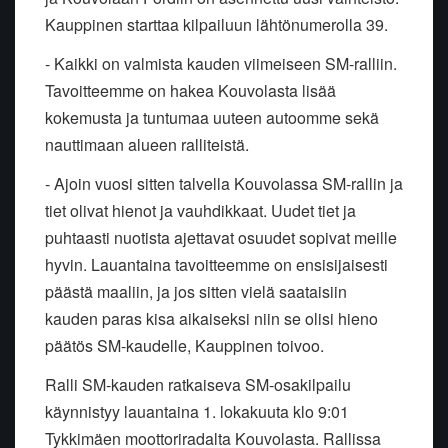
Kauppinen starttaa kilpailuun lähtönumerolla 39.
- Kaikki on valmista kauden viimeiseen SM-ralliin.
Tavoitteemme on hakea Kouvolasta lisää
kokemusta ja tuntumaa uuteen autoomme sekä
nauttimaan alueen ralliteistä.
- Ajoin vuosi sitten talvella Kouvolassa SM-rallin ja
tiet olivat hienot ja vauhdikkaat. Uudet tiet ja
puhtaasti nuotista ajettavat osuudet sopivat meille
hyvin. Lauantaina tavoitteemme on ensisijaisesti
päästä maaliin, ja jos sitten vielä saataisiin
kauden paras kisa aikaiseksi niin se olisi hieno
päätös SM-kaudelle, Kauppinen toivoo.
Ralli SM-kauden ratkaiseva SM-osakilpailu
käynnistyy lauantaina 1. lokakuuta klo 9:01
Tykkimäen moottoriradalta Kouvolasta. Rallissa