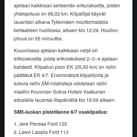
ajetaan kaikkiaan seitsemän erikoiskoetta, joiden
yhteispituus on 98,02 km. Kilpailijat käyvät
lauantain aikana Tykkimäen moottoriradalla
kertaalleen huollossa, alkaen klo 12:29. Huollon
pituus on 55 minuuttia.
Kouvolassa ajetaan kaikkiaan neljä eri
erikoiskoetta, joista erikoiskokeet 2–3–4 ajetaan
kahdesti. Kilpailun pisin EK (25,50 km) on rallin
päättävä EK 4/7. Ensimmäisiä kilpailijoita ja
tulevia rallin SM-mitalisteja odotetaan rallin
maaliin Kouvolan Sokos Hotels Vaakunan
edustalle lauantai-iltapäivällä klo 16:59 alkaen.
SM5-luokan pistetilanne 6/7 osakilpailua:
1. Jere Pensas Ford 125
2. Leevi Lassila Ford 113