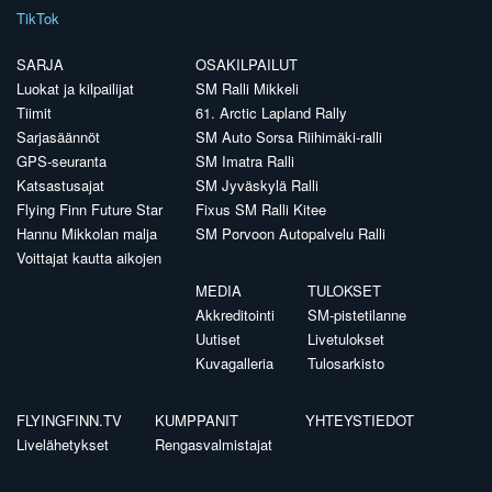
TikTok
SARJA
OSAKILPAILUT
Luokat ja kilpailijat
SM Ralli Mikkeli
Tiimit
61. Arctic Lapland Rally
Sarjasäännöt
SM Auto Sorsa Riihimäki-ralli
GPS-seuranta
SM Imatra Ralli
Katsastusajat
SM Jyväskylä Ralli
Flying Finn Future Star
Fixus SM Ralli Kitee
Hannu Mikkolan malja
SM Porvoon Autopalvelu Ralli
Voittajat kautta aikojen
MEDIA
TULOKSET
Akkreditointi
SM-pistetilanne
Uutiset
Livetulokset
Kuvagalleria
Tulosarkisto
FLYINGFINN.TV
KUMPPANIT
YHTEYSTIEDOT
Livelähetykset
Rengasvalmistajat