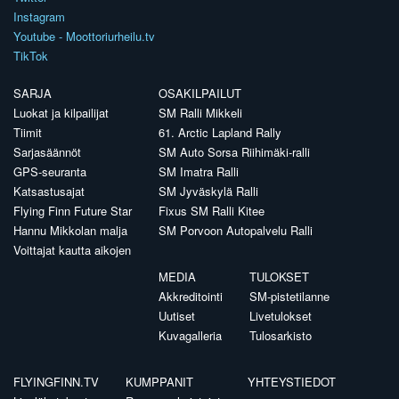
Instagram
Youtube - Moottoriurheilu.tv
TikTok
SARJA
OSAKILPAILUT
Luokat ja kilpailijat
SM Ralli Mikkeli
Tiimit
61. Arctic Lapland Rally
Sarjasäännöt
SM Auto Sorsa Riihimäki-ralli
GPS-seuranta
SM Imatra Ralli
Katsastusajat
SM Jyväskylä Ralli
Flying Finn Future Star
Fixus SM Ralli Kitee
Hannu Mikkolan malja
SM Porvoon Autopalvelu Ralli
Voittajat kautta aikojen
MEDIA
TULOKSET
Akkreditointi
SM-pistetilanne
Uutiset
Livetulokset
Kuvagalleria
Tulosarkisto
FLYINGFINN.TV
KUMPPANIT
YHTEYSTIEDOT