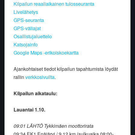
Kilpailun reaaliaikainen tulosseuranta
Livelähetys
GPS-seuranta
GPS-väliajat
Osallistujaluettelo
Katsojainfo
Google Maps -erikoiskoekartta
Ajankohtaiset tiedot kilpailun tapahtumista löydät
rallin
verkkosivuilta
.
Kilpailun aikataulu:
Lauantai 1.10.
09:01 LÄHTÖ Tykkimäen moottorirata
09:34 EK1 Enäjärvi / 9,12 km (sulkuaika 08:00-