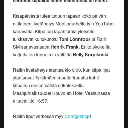
seurasit kilpailua sitten maastossa tai etänä.
Kisapäivästä tulee tuttuun tapaan koko päivän
mittainen livelähetys Moottoriurheilu.tv:n YouTube-
kanavalta. Kilpailun tapahtumia yleisölle
tulkkaavat kultukurkku
Toni Lönnroo
s ja Ralli
SM-sarjavastaava
Henrik Frank
. Erikoiskokeilta
kuljettajien tunnelmia välittää
Nelly Korpikoski
.
Rallin livelähetys starttaa klo 9:00, kun kilpailijat
starttaavat Tykkimäen moottoriradalta kohti
kilpailun ensimmäistä erikoiskoetta.
Maalijuhlallisuudet Kouvolan Hotel Vaakunassa
alkavat klo 16:57.
Rallin liput verkossa myy
Coregoshop
!