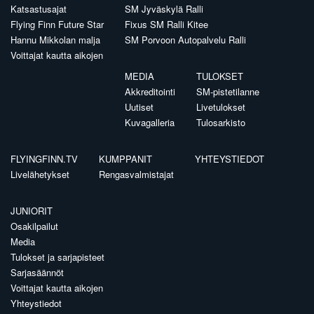
Katsastusajat
SM Jyväskylä Ralli
Flying Finn Future Star
Fixus SM Ralli Kitee
Hannu Mikkolan malja
SM Porvoon Autopalvelu Ralli
Voittajat kautta aikojen
MEDIA
TULOKSET
Akkreditointi
SM-pistetilanne
Uutiset
Livetulokset
Kuvagalleria
Tulosarkisto
FLYINGFINN.TV
KUMPPANIT
YHTEYSTIEDOT
Livelähetykset
Rengasvalmistajat
JUNIORIT
Osakilpailut
Media
Tulokset ja sarjapisteet
Sarjasäännöt
Voittajat kautta aikojen
Yhteystiedot