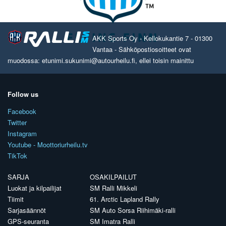
AKK Sports Oy - Kellokukantie 7 - 01300
Vantaa - Sähköpostiosoitteet ovat
muodossa: etunimi.sukunimi@autourheilu.fi, ellei toisin mainittu
Follow us
Facebook
Twitter
Instagram
Youtube - Moottoriurheilu.tv
TikTok
SARJA
OSAKILPAILUT
Luokat ja kilpailijat
SM Ralli Mikkeli
Tiimit
61. Arctic Lapland Rally
Sarjasäännöt
SM Auto Sorsa Riihimäki-ralli
GPS-seuranta
SM Imatra Ralli