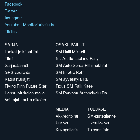
Facebook
Twitter
Instagram
Youtube - Moottoriurheilu.tv
TikTok
SARJA
OSAKILPAILUT
Luokat ja kilpailijat
SM Ralli Mikkeli
Tiimit
61. Arctic Lapland Rally
Sarjasäännöt
SM Auto Sorsa Riihimäki-ralli
GPS-seuranta
SM Imatra Ralli
Katsastusajat
SM Jyväskylä Ralli
Flying Finn Future Star
Fixus SM Ralli Kitee
Hannu Mikkolan malja
SM Porvoon Autopalvelu Ralli
Voittajat kautta aikojen
MEDIA
TULOKSET
Akkreditointi
SM-pistetilanne
Uutiset
Livetulokset
Kuvagalleria
Tulosarkisto