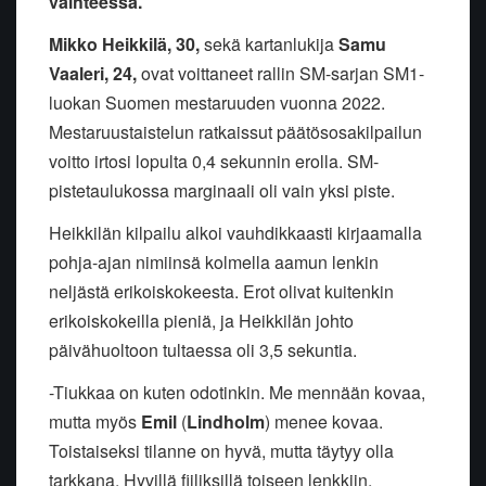
vaihteessa.
Mikko Heikkilä, 30,
sekä kartanlukija
Samu
Vaaleri, 24,
ovat voittaneet rallin SM-sarjan SM1-
luokan Suomen mestaruuden vuonna 2022.
Mestaruustaistelun ratkaissut päätösosakilpailun
voitto irtosi lopulta 0,4 sekunnin erolla. SM-
pistetaulukossa marginaali oli vain yksi piste.
Heikkilän kilpailu alkoi vauhdikkaasti kirjaamalla
pohja-ajan nimiinsä kolmella aamun lenkin
neljästä erikoiskokeesta. Erot olivat kuitenkin
erikoiskokeilla pieniä, ja Heikkilän johto
päivähuoltoon tultaessa oli 3,5 sekuntia.
-Tiukkaa on kuten odotinkin. Me mennään kovaa,
mutta myös
Emil
(
Lindholm
) menee kovaa.
Toistaiseksi tilanne on hyvä, mutta täytyy olla
tarkkana. Hyvillä fiiliksillä toiseen lenkkiin,