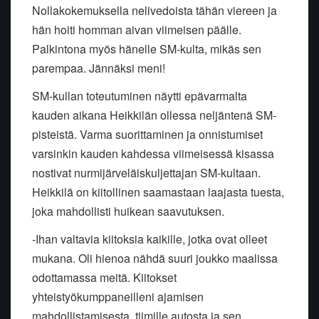
Nollakokemuksella nelivedoista tähän viereen ja
hän hoiti homman aivan viimeisen päälle.
Palkintona myös hänelle SM-kulta, mikäs sen
parempaa. Jännäksi meni!
SM-kullan toteutuminen näytti epävarmalta
kauden aikana Heikkilän ollessa neljäntenä SM-
pisteistä. Varma suorittaminen ja onnistumiset
varsinkin kauden kahdessa viimeisessä kisassa
nostivat nurmijärveläiskuljettajan SM-kultaan.
Heikkilä on kiitollinen saamastaan laajasta tuesta,
joka mahdollisti huikean saavutuksen.
-Ihan valtavia kiitoksia kaikille, jotka ovat olleet
mukana. Oli hienoa nähdä suuri joukko maalissa
odottamassa meitä. Kiitokset
yhteistyökumppaneilleni ajamisen
mahdollistamisesta, tiimille autosta ja sen