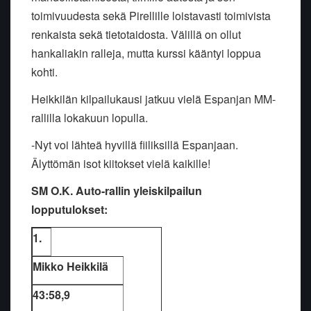
toimivuudesta sekä Pirellille loistavasti toimivista
renkaista sekä tietotaidosta. Välillä on ollut
hankaliakin ralleja, mutta kurssi kääntyi loppua
kohti.
Heikkilän kilpailukausi jatkuu vielä Espanjan MM-
rallilla lokakuun lopulla.
-Nyt voi lähteä hyvillä fiiliksillä Espanjaan.
Älyttömän isot kiitokset vielä kaikille!
SM O.K. Auto-rallin yleiskilpailun
lopputulokset:
1.
Mikko Heikkilä
43:58,9