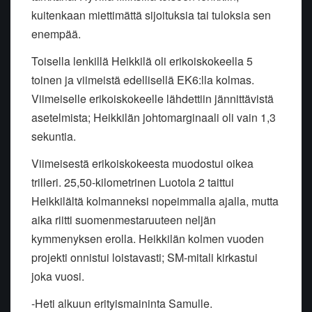
kuitenkaan miettimättä sijoituksia tai tuloksia sen
enempää.
Toisella lenkillä Heikkilä oli erikoiskokeella 5
toinen ja viimeistä edellisellä EK6:lla kolmas.
Viimeiselle erikoiskokeelle lähdettiin jännittävistä
asetelmista; Heikkilän johtomarginaali oli vain 1,3
sekuntia.
Viimeisestä erikoiskokeesta muodostui oikea
trilleri. 25,50-kilometrinen Luotola 2 taittui
Heikkilältä kolmanneksi nopeimmalla ajalla, mutta
aika riitti suomenmestaruuteen neljän
kymmenyksen erolla. Heikkilän kolmen vuoden
projekti onnistui loistavasti; SM-mitali kirkastui
joka vuosi.
-Heti alkuun erityismaininta Samulle.