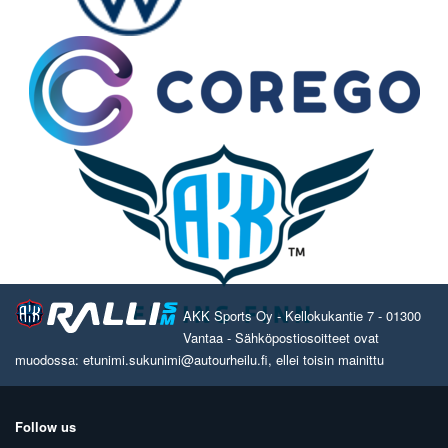
AKK Sports Oy - Kellokukantie 7 - 01300
Vantaa - Sähköpostiosoitteet ovat
muodossa: etunimi.sukunimi@autourheilu.fi, ellei toisin mainittu
Follow us