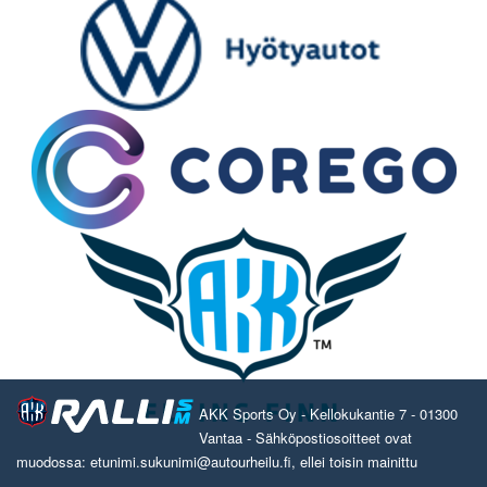
AKK Sports Oy - Kellokukantie 7 - 01300
Vantaa - Sähköpostiosoitteet ovat
muodossa: etunimi.sukunimi@autourheilu.fi, ellei toisin mainittu