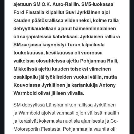
ajettuun SM O.K. Auto-Ralliin. SM5-luokassa
Ford Fiestalla kilpaillut Suvi Jyrkiäinen ajoi
kauden päätösrallissa viidenneksi, kolme rallia
debyyttikaudellaan ajanut hämeenlinnalainen
oli sarjapisteissä kahdeksas. Jyrkiäisen ralliura
SM-sarjassa käynnistyi Turun kilpailusta
toukokuussa, kesäkuussa oli vuorossa
vaikeissa olosuhteissa ajettu Pohjanmaa Ralli,
Mikkelissä ajettu kauden toiseksi viimeinen
osakilpailu jäi työkiireiden vuoksi väliin, mutta
Kouvolassa Jyrkiäinen ja kartanlukija Antony
Warmbold olivat jälleen viivalla.
SM-debyytissä Länsirannikon rallissa Jyrkiäinen
ja Warmbold ajoivat varmasti ojien välissä maaliin
ja keräsivät kokemusta nuotista ajamisesta ja Co-
Motorsportin Fiestasta. Pohjanmaalla vauhtia oli