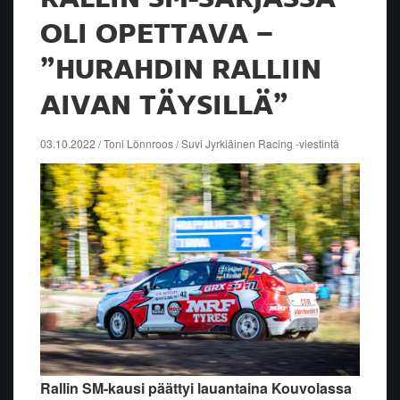
OLI OPETTAVA –
”HURAHDIN RALLIIN
AIVAN TÄYSILLÄ”
03.10.2022 / Toni Lönnroos / Suvi Jyrkiäinen Racing -viestintä
Rallin SM-kausi päättyi lauantaina Kouvolassa