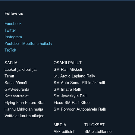
Follow us
Facebook
Twitter
Instagram
Youtube - Moottoriurheilu.tv
TikTok
SARJA
OSAKILPAILUT
Luokat ja kilpailijat
SM Ralli Mikkeli
Tiimit
61. Arctic Lapland Rally
Sarjasäännöt
SM Auto Sorsa Riihimäki-ralli
GPS-seuranta
SM Imatra Ralli
Katsastusajat
SM Jyväskylä Ralli
Flying Finn Future Star
Fixus SM Ralli Kitee
Hannu Mikkolan malja
SM Porvoon Autopalvelu Ralli
Voittajat kautta aikojen
MEDIA
TULOKSET
Akkreditointi
SM-pistetilanne