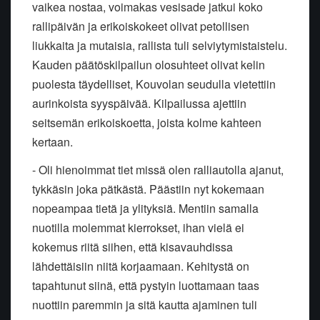
vaikea nostaa, voimakas vesisade jatkui koko
rallipäivän ja erikoiskokeet olivat petollisen
liukkaita ja mutaisia, rallista tuli selviytymistaistelu.
Kauden päätöskilpailun olosuhteet olivat kelin
puolesta täydelliset, Kouvolan seudulla vietettiin
aurinkoista syyspäivää. Kilpailussa ajettiin
seitsemän erikoiskoetta, joista kolme kahteen
kertaan.
- Oli hienoimmat tiet missä olen ralliautolla ajanut,
tykkäsin joka pätkästä. Päästiin nyt kokemaan
nopeampaa tietä ja ylityksiä. Mentiin samalla
nuotilla molemmat kierrokset, ihan vielä ei
kokemus riitä siihen, että kisavauhdissa
lähdettäisiin niitä korjaamaan. Kehitystä on
tapahtunut siinä, että pystyin luottamaan taas
nuottiin paremmin ja sitä kautta ajaminen tuli