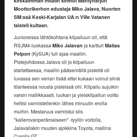
kirkkaimman mitalin sinetöi Mäntyharjun
Moottorikerhon edustaja Miko Jalava, Nuorten
SM:ssä Keski-Karjalan UA:n Ville Vatanen
taisteli kultaan.
Junioreissa lähtökohtana kilpailuun oli, että
RSJM4-luokassa
Miko Jalavan
ja kartturi
Matias
Peipon
(KySUA) tuli ajaa maaliin.
Pistejohdossa Jalava oli jo kilpailuun
startattaessa, maaliin pääsemällä pisteitä oli
luvassa sen verran lisää ettei kukaan voinut siinä
tilanteessa nousta pisteissä ohi. Kilpailu sujuikin
varsin mallikkaasti, luokan ja yleiskilpailun voitto
heltisi varmistellenkin lähes minuutin erolla
muihin. Mestaruus varmistui siis
"kallerovanperämaiseen" -tyyliin voitolla,
Jalavallakin muuten ajokkina Toyota, mallina
Corolla GT.