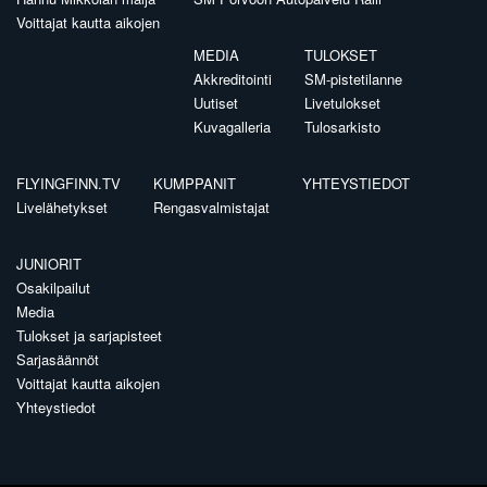
Voittajat kautta aikojen
MEDIA
TULOKSET
Akkreditointi
SM-pistetilanne
Uutiset
Livetulokset
Kuvagalleria
Tulosarkisto
FLYINGFINN.TV
KUMPPANIT
YHTEYSTIEDOT
Livelähetykset
Rengasvalmistajat
JUNIORIT
Osakilpailut
Media
Tulokset ja sarjapisteet
Sarjasäännöt
Voittajat kautta aikojen
Yhteystiedot