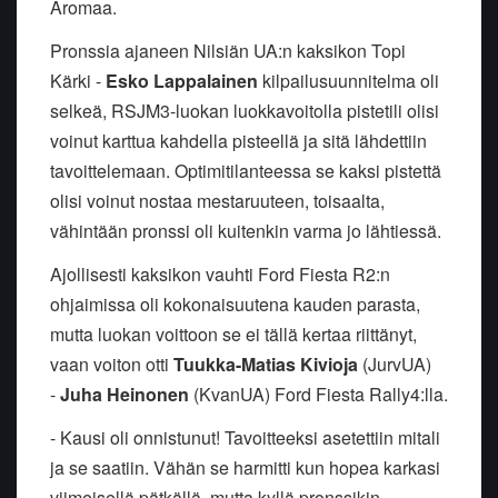
Aromaa.
Pronssia ajaneen Nilsiän UA:n kaksikon Topi
Kärki -
Esko Lappalainen
kilpailusuunnitelma oli
selkeä, RSJM3-luokan luokkavoitolla pistetili olisi
voinut karttua kahdella pisteellä ja sitä lähdettiin
tavoittelemaan. Optimitilanteessa se kaksi pistettä
olisi voinut nostaa mestaruuteen, toisaalta,
vähintään pronssi oli kuitenkin varma jo lähtiessä.
Ajollisesti kaksikon vauhti Ford Fiesta R2:n
ohjaimissa oli kokonaisuutena kauden parasta,
mutta luokan voittoon se ei tällä kertaa riittänyt,
vaan voiton otti
Tuukka-Matias Kivioja
(JurvUA)
-
Juha Heinonen
(KvanUA) Ford Fiesta Rally4:lla.
- Kausi oli onnistunut! Tavoitteeksi asetettiin mitali
ja se saatiin. Vähän se harmitti kun hopea karkasi
viimeisellä pätkällä, mutta kyllä pronssikin