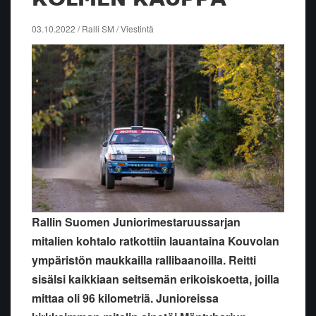
03.10.2022 / Ralli SM / Viestintä
Rallin Suomen Juniorimestaruussarjan
mitalien kohtalo ratkottiin lauantaina Kouvolan
ympäristön maukkailla rallibaanoilla. Reitti
sisälsi kaikkiaan seitsemän erikoiskoetta, joilla
mittaa oli 96 kilometriä. Junioreissa