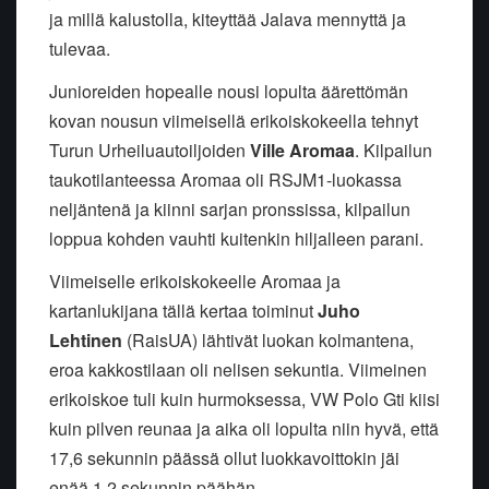
ja millä kalustolla, kiteyttää Jalava mennyttä ja
tulevaa.
Junioreiden hopealle nousi lopulta äärettömän
kovan nousun viimeisellä erikoiskokeella tehnyt
Turun Urheiluautoiljoiden
Ville Aromaa
. Kilpailun
taukotilanteessa Aromaa oli RSJM1-luokassa
neljäntenä ja kiinni sarjan pronssissa, kilpailun
loppua kohden vauhti kuitenkin hiljalleen parani.
Viimeiselle erikoiskokeelle Aromaa ja
kartanlukijana tällä kertaa toiminut
Juho
Lehtinen
(RaisUA) lähtivät luokan kolmantena,
eroa kakkostilaan oli nelisen sekuntia. Viimeinen
erikoiskoe tuli kuin hurmoksessa, VW Polo Gti kiisi
kuin pilven reunaa ja aika oli lopulta niin hyvä, että
17,6 sekunnin päässä ollut luokkavoittokin jäi
enää 1,2 sekunnin päähän.