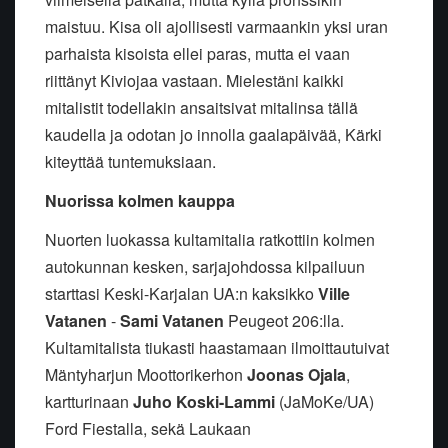
maistuu. Kisa oli ajollisesti varmaankin yksi uran
parhaista kisoista ellei paras, mutta ei vaan
riittänyt Kiviojaa vastaan. Mielestäni kaikki
mitalistit todellakin ansaitsivat mitalinsa tällä
kaudella ja odotan jo innolla gaalapäivää, Kärki
kiteyttää tuntemuksiaan.
Nuorissa kolmen kauppa
Nuorten luokassa kultamitalia ratkottiin kolmen
autokunnan kesken, sarjajohdossa kilpailuun
starttasi Keski-Karjalan UA:n kaksikko
Ville
Vatanen
-
Sami Vatanen
Peugeot 206:lla.
Kultamitalista tiukasti haastamaan ilmoittautuivat
Mäntyharjun Moottorikerhon
Joonas Ojala
,
kartturinaan
Juho Koski-Lammi
(JaMoKe/UA)
Ford Fiestalla, sekä Laukaan