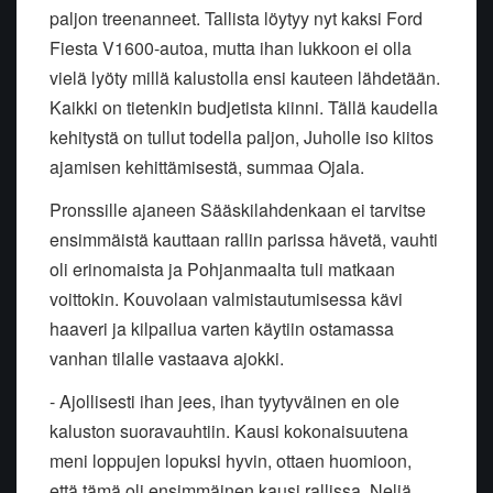
paljon treenanneet. Tallista löytyy nyt kaksi Ford
Fiesta V1600-autoa, mutta ihan lukkoon ei olla
vielä lyöty millä kalustolla ensi kauteen lähdetään.
Kaikki on tietenkin budjetista kiinni. Tällä kaudella
kehitystä on tullut todella paljon, Juholle iso kiitos
ajamisen kehittämisestä, summaa Ojala.
Pronssille ajaneen Sääskilahdenkaan ei tarvitse
ensimmäistä kauttaan rallin parissa hävetä, vauhti
oli erinomaista ja Pohjanmaalta tuli matkaan
voittokin. Kouvolaan valmistautumisessa kävi
haaveri ja kilpailua varten käytiin ostamassa
vanhan tilalle vastaava ajokki.
- Ajollisesti ihan jees, ihan tyytyväinen en ole
kaluston suoravauhtiin. Kausi kokonaisuutena
meni loppujen lopuksi hyvin, ottaen huomioon,
että tämä oli ensimmäinen kausi rallissa. Neljä