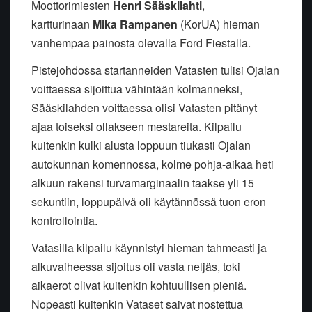
Moottorimiesten
Henri Sääskilahti
,
kartturinaan
Mika Rampanen
(KorUA) hieman
vanhempaa painosta olevalla Ford Fiestalla.
Pistejohdossa startanneiden Vatasten tulisi Ojalan
voittaessa sijoittua vähintään kolmanneksi,
Sääskilahden voittaessa olisi Vatasten pitänyt
ajaa toiseksi ollakseen mestareita. Kilpailu
kuitenkin kulki alusta loppuun tiukasti Ojalan
autokunnan komennossa, kolme pohja-aikaa heti
alkuun rakensi turvamarginaalin taakse yli 15
sekuntiin, loppupäivä oli käytännössä tuon eron
kontrollointia.
Vatasilla kilpailu käynnistyi hieman tahmeasti ja
alkuvaiheessa sijoitus oli vasta neljäs, toki
aikaerot olivat kuitenkin kohtuullisen pieniä.
Nopeasti kuitenkin Vataset saivat nostettua