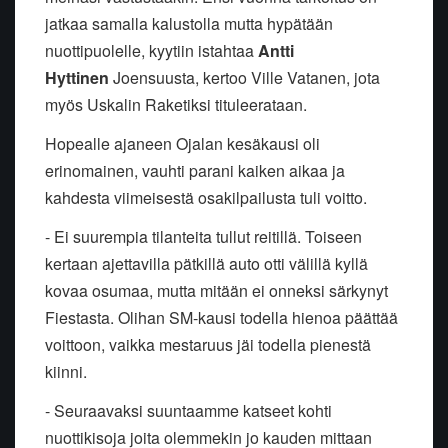
jatkaa samalla kalustolla mutta hypätään
nuottipuolelle, kyytiin istahtaa
Antti
Hyttinen
Joensuusta, kertoo Ville Vatanen, jota
myös Uskalin Raketiksi tituleerataan.
Hopealle ajaneen Ojalan kesäkausi oli
erinomainen, vauhti parani kaiken aikaa ja
kahdesta viimeisestä osakilpailusta tuli voitto.
- Ei suurempia tilanteita tullut reitillä. Toiseen
kertaan ajettavilla pätkillä auto otti välillä kyllä
kovaa osumaa, mutta mitään ei onneksi särkynyt
Fiestasta. Olihan SM-kausi todella hienoa päättää
voittoon, vaikka mestaruus jäi todella pienestä
kiinni.
- Seuraavaksi suuntaamme katseet kohti
nuottikisoja joita olemmekin jo kauden mittaan