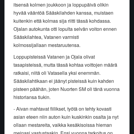
itsensä kolmen joukkoon ja loppupäivä olikin
hyvää vääntöä Sääskilahden kanssa, muistaen
kuitenkin että kolmas sija riitti tässä kohdassa.
Ojalan autokunta otti lopulta selvän voiton ennen
Sääskilahtea, Vatanen varmisti
kolmossijallaan mestaruutensa.
Loppupisteissä Vatanen ja Ojala olivat
tasapisteissä, mutta tässä kohtaa voittojen määrä
ratkaisi, niitä oli Vatasella yksi enemmän.
Sääskilahtikaan ei jäänyt pisteissä kuin kahden
pisteen päähän, joten Nuorten SM oli tänä vuonna
historiansa tiukin.
- Aivan mahtavat fiilikset, työtä on tehty kovasti
asian eteen niin auton kuin kuskinkin osalta ja nyt
ollaan mestareita, vaikka kesäkisoissa hieman
meinasi vastustaakin. Ensi vuonna tarkoitus on