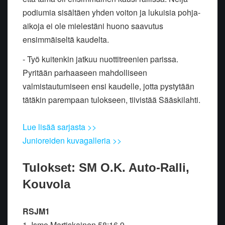
podiumia sisältäen yhden voiton ja lukuisia pohja-
aikoja ei ole mielestäni huono saavutus
ensimmäiseltä kaudelta.
- Työ kuitenkin jatkuu nuottitreenien parissa.
Pyritään parhaaseen mahdolliseen
valmistautumiseen ensi kaudelle, jotta pystytään
tätäkin parempaan tulokseen, tiivistää Sääskilahti.
Lue lisää sarjasta >>
Junioreiden kuvagalleria >>
Tulokset: SM O.K. Auto-Ralli,
Kouvola
RSJM1
1. Ismo Martiskainen 58:16,9