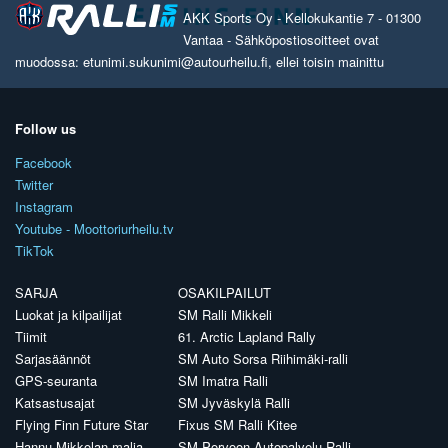
AKK Sports Oy - Kellokukantie 7 - 01300
Vantaa - Sähköpostiosoitteet ovat
muodossa: etunimi.sukunimi@autourheilu.fi, ellei toisin mainittu
Follow us
Facebook
Twitter
Instagram
Youtube - Moottoriurheilu.tv
TikTok
SARJA
OSAKILPAILUT
Luokat ja kilpailijat
SM Ralli Mikkeli
Tiimit
61. Arctic Lapland Rally
Sarjasäännöt
SM Auto Sorsa Riihimäki-ralli
GPS-seuranta
SM Imatra Ralli
Katsastusajat
SM Jyväskylä Ralli
Flying Finn Future Star
Fixus SM Ralli Kitee
Hannu Mikkolan malja
SM Porvoon Autopalvelu Ralli