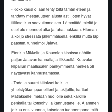
- Koko kausi ollaan tehty töitä tämän eteen ja
tähdätty mestaruuteen alusta asti, joten hyvät
fiilikset kun saavutimme sen. Lämmittää mieltä ja
ettei ole menneet aika ja rahat hukkaan. Hieman
alkoi jo stressata jälkimmäisellä lenkillä mutta läpi
päästiin, tunnelmoi Jalava.
Etenkin Mikkelin ja Kouvolan kisoissa nähtiin
paljon Jalavan kannattajia liikkeellä. Kouvolan
kilpailun maalissakin parikymmentä henkeä oli
näyttävästi kannustamassa.
- Todella suuret kiitokset kaikille
yhteistyökumppaneilleni ja tukijoille, kartturi
Matiakselle, meidän huollolle sekä kaikille
penkalla tai kotisohvilla kannustaneille. Ajaminen
jatkuu ensi vuonna, katsotaan tuonnempana mitä