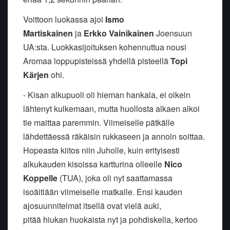
Voittoon luokassa ajoi
Ismo
Martiskainen
ja
Erkko Vainikainen
Joensuun
UA:sta. Luokkasijoituksen kohennuttua nousi
Aromaa loppupisteissä yhdellä pisteellä
Topi
Kärjen
ohi.
- Kisan alkupuoli oli hieman hankala, ei oikein
lähtenyt kulkemaan, mutta huollosta alkaen alkoi
tie maittaa paremmin. Viimeiselle pätkälle
lähdettäessä räkäisin rukkaseen ja annoin soittaa.
Hopeasta kiitos niin Juholle, kuin erityisesti
alkukauden kisoissa kartturina olleelle
Nico
Koppelle
(TUA), joka oli nyt saattamassa
isoäitiään viimeiselle matkalle. Ensi kauden
ajosuunnitelmat itsellä ovat vielä auki,
pitää hiukan huokaista nyt ja pohdiskella, kertoo