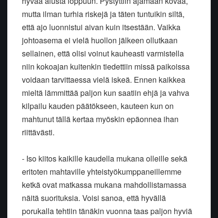
hyvää alusta loppuun. Pystyttiin ajamaan kovaa,
mutta ilman turhia riskejä ja täten tuntuikin siltä,
että ajo luonnistui aivan kuin itsestään. Vaikka
johtoasema ei vielä huollon jälkeen ollutkaan
sellainen, että olisi voinut kauheasti varmistella
niin kokoajan kuitenkin tiedettiin missä paikoissa
voidaan tarvittaessa vielä iskeä. Ennen kaikkea
mieltä lämmittää paljon kun saatiin ehjä ja vahva
kilpailu kauden päätökseen, kauteen kun on
mahtunut tällä kertaa myöskin epäonnea ihan
riittävästi.
- Iso kiitos kaikille kaudella mukana olleille sekä
eritoten mahtaville yhteistyökumppaneillemme
ketkä ovat matkassa mukana mahdollistamassa
näitä suorituksia. Voisi sanoa, että hyvällä
porukalla tehtiin tänäkin vuonna taas paljon hyviä