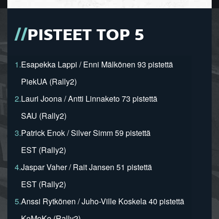
PISTEET TOP 5
1.
Esapekka Lappi / Enni Mälkönen 93 pistettä
PiekUA (Rally2)
2.
Lauri Joona / Antti Linnaketo 73 pistettä
SAU (Rally2)
3.
Patrick Enok / Silver Simm 59 pistettä
EST (Rally2)
4.
Jaspar Vaher / Rait Jansen 51 pistettä
EST (Rally2)
5.
Anssi Rytkönen / Juho-Ville Koskela 40 pistettä
KoMoKe (Rally2)