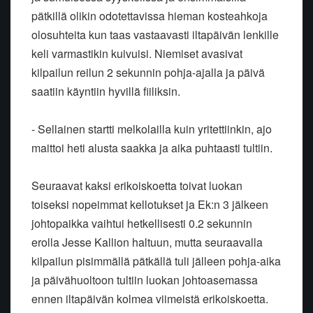
pätkillä olikin odotettavissa hieman kosteahkoja
olosuhteita kun taas vastaavasti iltapäivän lenkille
keli varmastikin kuivuisi. Niemiset avasivat
kilpailun reilun 2 sekunnin pohja-ajalla ja päivä
saatiin käyntiin hyvillä fiiliksin.
- Sellainen startti melkolailla kuin yritettiinkin, ajo
maittoi heti alusta saakka ja aika puhtaasti tultiin.
Seuraavat kaksi erikoiskoetta toivat luokan
toiseksi nopeimmat kellotukset ja Ek:n 3 jälkeen
johtopaikka vaihtui hetkellisesti 0.2 sekunnin
erolla Jesse Kallion haltuun, mutta seuraavalla
kilpailun pisimmällä pätkällä tuli jälleen pohja-aika
ja päivähuoltoon tultiin luokan johtoasemassa
ennen iltapäivän kolmea viimeistä erikoiskoetta.