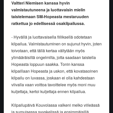
Valtteri Niemisen kanssa hyvin
valmistautuneena ja luottavaisin mielin
taistelemaan SM-Hopeasta mestaruuden
ratkettua jo edellisessä osakilpailussa.
- Hyvällä ja luottavaisella fiiliksellä odotetaan
kilpailua. Valmistautuminen on sujunut hyvin, joten
toivotaan, että tällä kertaa vältytään myös
ylimääräisiltä ongelmilta, jotta saadaan taistella
Hopeasta loppuun saakka. Tonin kanssa
kilpaillaan Hopeasta ja uskon, että kovatasoinen
kilpailu on luvassa, joskaan ei olla kahdestaan
viivalla vaan voittoa tavoittelee myös moni muu
kuljettaja, kertoi kuljettaja ennen kilpailua.
Kilpailupäivä Kouvolassa valkeni melko viileässä
ja sumuisessa syyskelissä ja ensimmäisillä