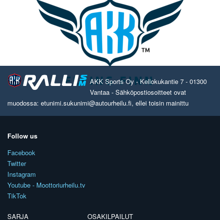
AKK Sports Oy - Kellokukantie 7 - 01300
Vantaa - Sähköpostiosoitteet ovat
muodossa: etunimi.sukunimi@autourheilu.fi, ellei toisin mainittu
Follow us
Facebook
Twitter
Instagram
Youtube - Moottoriurheilu.tv
TikTok
SARJA
OSAKILPAILUT