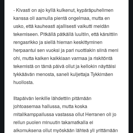
- Kivasti on ajo kyllä kulkenut, kypäräpuhelimen
kanssa oli aamulla pientä ongelmaa, mutta en
usko, että kauheasti ajallisesti vaikutti meidän
tekemiseen. Pitkällä pätkällä luultiin, että kärsittiin
rengasrikko ja siellä hieman keskittyminen
herpaantui sen vuoksi ja pari nuottiakin siinä meni
ohi, mutta kaiken kaikkiaan varmaa ja riskitöntä
tekemistä on tämä päivä ollut ja kellokin näyttäisi
tykkäävän menosta, saneli kuljettaja Tykkimäen
huollosta.
Iltapäivän lenkille lähdettiin pitämään
johtoasemaa hallussa, mutta koska
mitalikamppailussa vastassa ollut Herranen oli jo
reilun puolen minuutin takamatkalla ei
aikomuksena ollut myöskään lähteä yli yrittämään