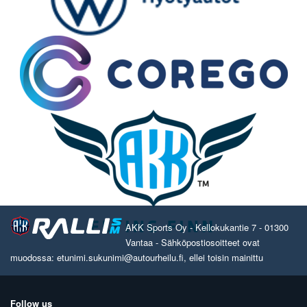
AKK Sports Oy - Kellokukantie 7 - 01300
Vantaa - Sähköpostiosoitteet ovat
muodossa: etunimi.sukunimi@autourheilu.fi, ellei toisin mainittu
Follow us