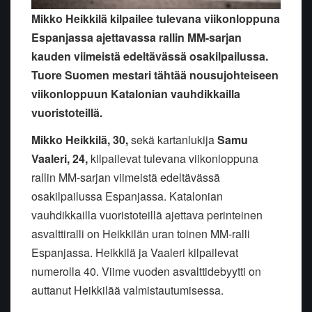
Mikko Heikkilä kilpailee tulevana viikonloppuna
Espanjassa ajettavassa rallin MM-sarjan
kauden viimeistä edeltävässä osakilpailussa.
Tuore Suomen mestari tähtää nousujohteiseen
viikonloppuun Katalonian vauhdikkailla
vuoristoteillä.
Mikko Heikkilä, 30,
sekä kartanlukija
Samu
Vaaleri, 24,
kilpailevat tulevana viikonloppuna
rallin MM-sarjan viimeistä edeltävässä
osakilpailussa Espanjassa. Katalonian
vauhdikkailla vuoristoteillä ajettava perinteinen
asvalttiralli on Heikkilän uran toinen MM-ralli
Espanjassa. Heikkilä ja Vaaleri kilpailevat
numerolla 40. Viime vuoden asvalttidebyytti on
auttanut Heikkilää valmistautumisessa.