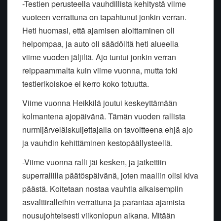
-Testien perusteella vauhdillista kehitystä viime
vuoteen verrattuna on tapahtunut jonkin verran.
Heti huomasi, että ajamisen aloittaminen oli
helpompaa, ja auto oli säädöiltä heti alueella
viime vuoden jäljiltä. Ajo tuntui jonkin verran
reippaammalta kuin viime vuonna, mutta toki
testierikoiskoe ei kerro koko totuutta.
Viime vuonna Heikkilä joutui keskeyttämään
kolmantena ajopäivänä. Tämän vuoden rallista
nurmijärveläiskuljettajalla on tavoitteena ehjä ajo
ja vauhdin kehittäminen kestopäällysteellä.
-Viime vuonna ralli jäi kesken, ja jatkettiin
superrallilla päätöspäivänä, joten maaliin olisi kiva
päästä. Koitetaan nostaa vauhtia aikaisempiin
asvalttiralleihin verrattuna ja parantaa ajamista
nousujohteisesti viikonlopun aikana. Mitään