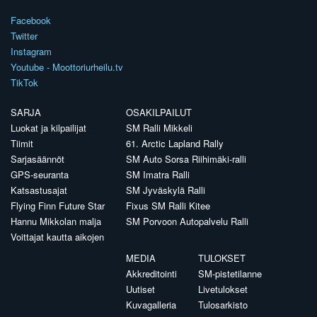
Facebook
Twitter
Instagram
Youtube - Moottoriurheilu.tv
TikTok
SARJA
OSAKILPAILUT
Luokat ja kilpailijat
SM Ralli Mikkeli
Tiimit
61. Arctic Lapland Rally
Sarjasäännöt
SM Auto Sorsa Riihimäki-ralli
GPS-seuranta
SM Imatra Ralli
Katsastusajat
SM Jyväskylä Ralli
Flying Finn Future Star
Fixus SM Ralli Kitee
Hannu Mikkolan malja
SM Porvoon Autopalvelu Ralli
Voittajat kautta aikojen
MEDIA
TULOKSET
Akkreditointi
SM-pistetilanne
Uutiset
Livetulokset
Kuvagalleria
Tulosarkisto