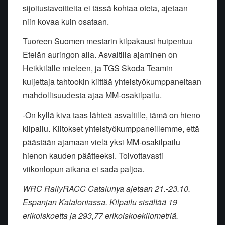
sijoitustavoitteita ei tässä kohtaa oteta, ajetaan
niin kovaa kuin osataan.
Tuoreen Suomen mestarin kilpakausi huipentuu
Etelän auringon alla. Asvaltilla ajaminen on
Heikkilälle mieleen, ja TGS Skoda Teamin
kuljettaja tahtookin kiittää yhteistyökumppaneitaan
mahdollisuudesta ajaa MM-osakilpailu.
-On kyllä kiva taas lähteä asvaltille, tämä on hieno
kilpailu. Kiitokset yhteistyökumppaneillemme, että
päästään ajamaan vielä yksi MM-osakilpailu
hienon kauden päätteeksi. Toivottavasti
viikonlopun aikana ei sada paljoa.
WRC RallyRACC Catalunya ajetaan 21.-23.10.
Espanjan Kataloniassa. Kilpailu sisältää 19
erikoiskoetta ja 293,77 erikoiskoekilometriä.