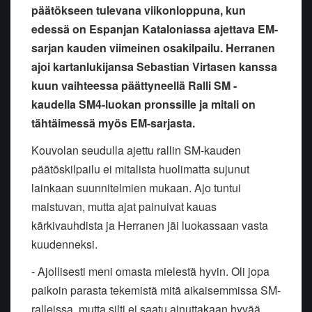
päätökseen tulevana viikonloppuna, kun
edessä on Espanjan Kataloniassa ajettava EM-
sarjan kauden viimeinen osakilpailu. Herranen
ajoi kartanlukijansa Sebastian Virtasen kanssa
kuun vaihteessa päättyneellä Ralli SM -
kaudella SM4-luokan pronssille ja mitali on
tähtäimessä myös EM-sarjasta.
Kouvolan seudulla ajettu rallin SM-kauden
päätöskilpailu ei mitalista huolimatta sujunut
lainkaan suunnitelmien mukaan. Ajo tuntui
maistuvan, mutta ajat painuivat kauas
kärkivauhdista ja Herranen jäi luokassaan vasta
kuudenneksi.
- Ajollisesti meni omasta mielestä hyvin. Oli jopa
paikoin parasta tekemistä mitä aikaisemmissa SM-
ralleissa, mutta silti ei saatu ainuttakaan hyvää