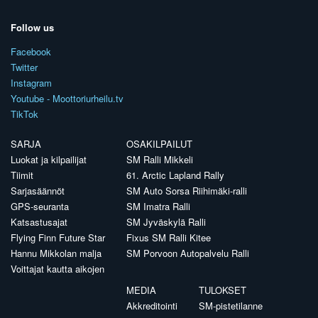
Follow us
Facebook
Twitter
Instagram
Youtube - Moottoriurheilu.tv
TikTok
SARJA
OSAKILPAILUT
Luokat ja kilpailijat
SM Ralli Mikkeli
Tiimit
61. Arctic Lapland Rally
Sarjasäännöt
SM Auto Sorsa Riihimäki-ralli
GPS-seuranta
SM Imatra Ralli
Katsastusajat
SM Jyväskylä Ralli
Flying Finn Future Star
Fixus SM Ralli Kitee
Hannu Mikkolan malja
SM Porvoon Autopalvelu Ralli
Voittajat kautta aikojen
MEDIA
TULOKSET
Akkreditointi
SM-pistetilanne