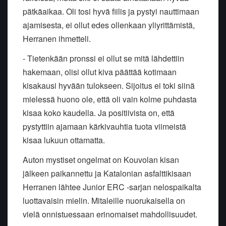
pätkäaikaa. Oli tosi hyvä fiilis ja pystyi nauttimaan
ajamisesta, ei ollut edes ollenkaan yliyrittämistä,
Herranen ihmetteli.
- Tietenkään pronssi ei ollut se mitä lähdettiin
hakemaan, olisi ollut kiva päättää kotimaan
kisakausi hyvään tulokseen. Sijoitus ei toki siinä
mielessä huono ole, että oli vain kolme puhdasta
kisaa koko kaudella. Ja positiivista on, että
pystyttiin ajamaan kärkivauhtia tuota viimeistä
kisaa lukuun ottamatta.
Auton mystiset ongelmat on Kouvolan kisan
jälkeen paikannettu ja Katalonian asfalttikisaan
Herranen lähtee Junior ERC -sarjan nelospaikalta
luottavaisin mielin. Mitaleille nuorukaisella on
vielä onnistuessaan erinomaiset mahdollisuudet.