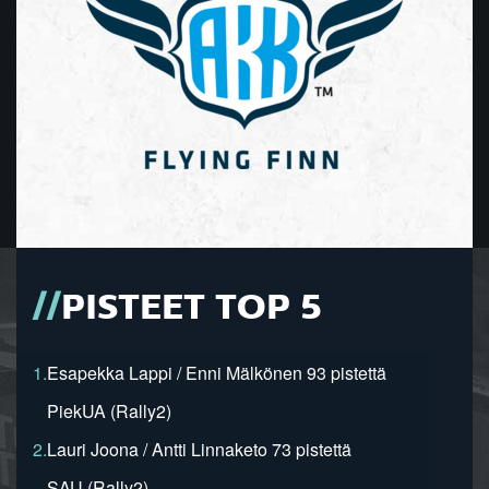
PISTEET TOP 5
1.
Esapekka Lappi / Enni Mälkönen 93 pistettä
PiekUA (Rally2)
2.
Lauri Joona / Antti Linnaketo 73 pistettä
SAU (Rally2)