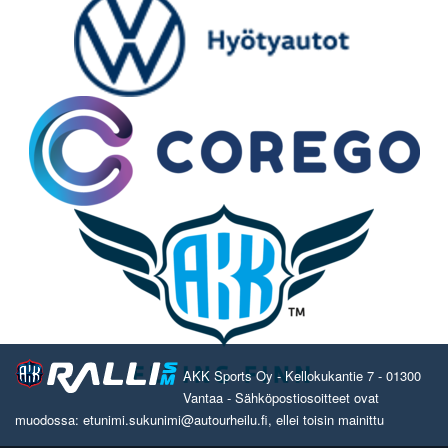
AKK Sports Oy - Kellokukantie 7 - 01300
Vantaa - Sähköpostiosoitteet ovat
muodossa: etunimi.sukunimi@autourheilu.fi, ellei toisin mainittu