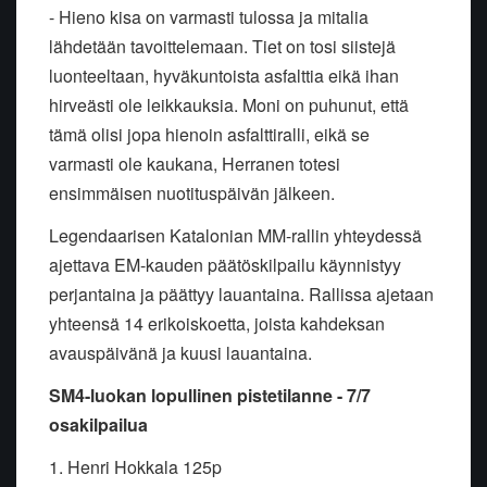
- Hieno kisa on varmasti tulossa ja mitalia
lähdetään tavoittelemaan. Tiet on tosi siistejä
luonteeltaan, hyväkuntoista asfalttia eikä ihan
hirveästi ole leikkauksia. Moni on puhunut, että
tämä olisi jopa hienoin asfalttiralli, eikä se
varmasti ole kaukana, Herranen totesi
ensimmäisen nuotituspäivän jälkeen.
Legendaarisen Katalonian MM-rallin yhteydessä
ajettava EM-kauden päätöskilpailu käynnistyy
perjantaina ja päättyy lauantaina. Rallissa ajetaan
yhteensä 14 erikoiskoetta, joista kahdeksan
avauspäivänä ja kuusi lauantaina.
SM4-luokan lopullinen pistetilanne - 7/7
osakilpailua
1. Henri Hokkala 125p