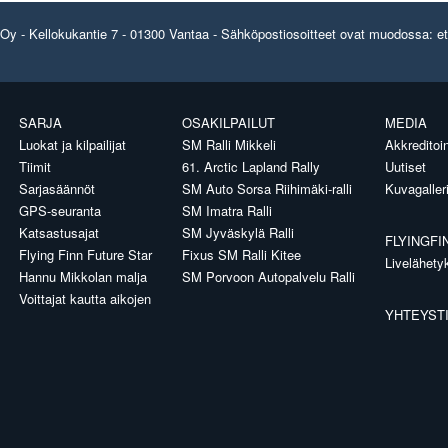
y - Kellokukantie 7 - 01300 Vantaa - Sähköpostiosoitteet ovat muodossa: etun
SARJA
OSAKILPAILUT
MEDIA
Luokat ja kilpailijat
SM Ralli Mikkeli
Akkreditoin
Tiimit
61. Arctic Lapland Rally
Uutiset
Sarjasäännöt
SM Auto Sorsa Riihimäki-ralli
Kuvagaller
GPS-seuranta
SM Imatra Ralli
Katsastusajat
SM Jyväskylä Ralli
FLYINGFI
Flying Finn Future Star
Fixus SM Ralli Kitee
Livelähety
Hannu Mikkolan malja
SM Porvoon Autopalvelu Ralli
Voittajat kautta aikojen
YHTEYST