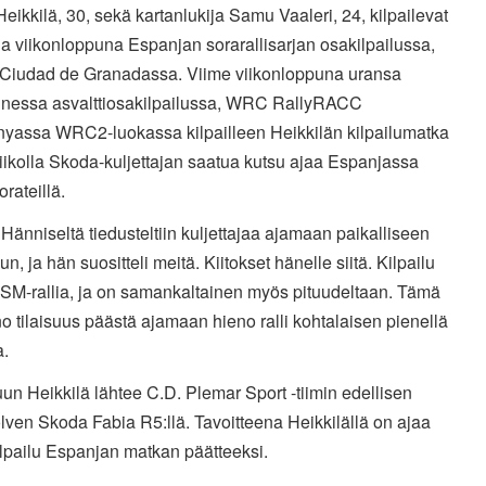
eikkilä, 30, sekä kartanlukija Samu Vaaleri, 24, kilpailevat
a viikonloppuna Espanjan sorarallisarjan osakilpailussa,
 Ciudad de Granadassa. Viime viikonloppuna uransa
nessa asvalttiosakilpailussa, WRC RallyRACC
nyassa WRC2-luokassa kilpailleen Heikkilän kilpailumatka
viikolla Skoda-kuljettajan saatua kutsu ajaa Espanjassa
rateillä.
Hänniseltä tiedusteltiin kuljettajaa ajamaan paikalliseen
uun, ja hän suositteli meitä. Kiitokset hänelle siitä. Kilpailu
 SM-rallia, ja on samankaltainen myös pituudeltaan. Tämä
o tilaisuus päästä ajamaan hieno ralli kohtalaisen pienellä
a.
uun Heikkilä lähtee C.D. Plemar Sport -tiimin edellisen
ven Skoda Fabia R5:llä. Tavoitteena Heikkilällä on ajaa
lpailu Espanjan matkan päätteeksi.