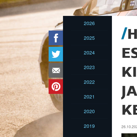
2026
H
2025
E
2024
2023
K
2022
J
2021
K
2020
2019
26.10.202