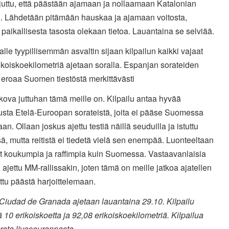
juttu, että päästään ajamaan ja nollaamaan Katalonian
n. Lähdetään pitämään hauskaa ja ajamaan voitosta,
 paikallisesta tasosta olekaan tietoa. Lauantaina se selviää.
lle tyypillisemmän asvaltin sijaan kilpailun kaikki vajaat
ikoiskoekilometriä ajetaan soralla. Espanjan sorateiden
 eroaa Suomen tiestöstä merkittävästi
kova juttuhan tämä meille on. Kilpailu antaa hyvää
sta Etelä-Euroopan sorateistä, joita ei pääse Suomessa
n. Ollaan joskus ajettu testiä näillä seuduilla ja istuttu
ä, mutta reitistä ei tiedetä vielä sen enempää. Luonteeltaan
at koukumpia ja raffimpia kuin Suomessa. Vastaavanlaisia
n ajettu MM-rallissakin, joten tämä on meille jatkoa ajatellen
ttu päästä harjoittelemaan.
 Ciudad de Granada ajetaan lauantaina 29.10. Kilpailu
ä 10 erikoiskoetta ja 92,08 erikoiskoekilometriä. Kilpailua
rata liveseurannasta