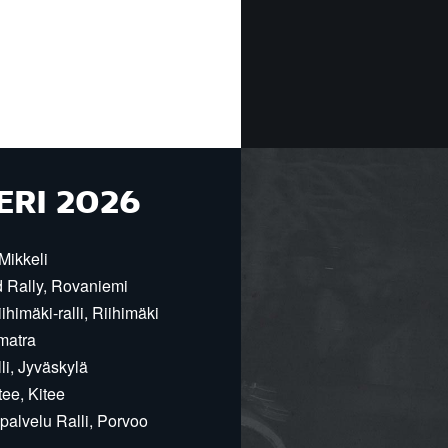
ERI 2026
Mikkeli
d Rally, Rovaniemi
himäki-ralli, Riihimäki
matra
i, Jyväskylä
ee, Kitee
alvelu Ralli, Porvoo