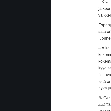
– Kiva 
jälkee
vaikkei
Espanja
sata er
luonne
– Aika 
kokemu
kokemaa
kyydiss
tiet ov
teitä o
hyvä ju
Rallye
sisältä
voi seu