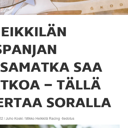
EIKKILÄN
SPANJAN
ISAMATKA SAA
ATKOA – TÄLLÄ
ERTAA SORALLA
2 / Juho Koski / Mikko Heikkilä Racing -tiedotus