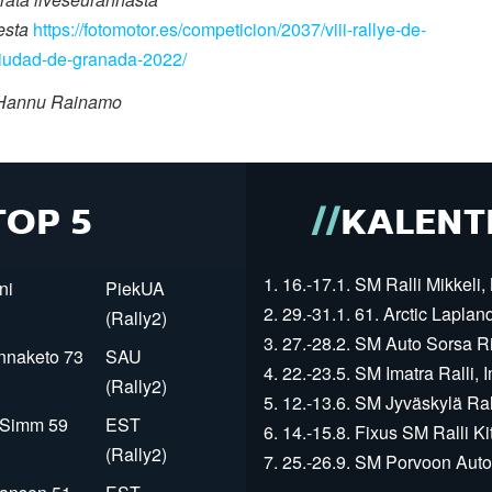
eesta
https://fotomotor.es/competicion/2037/viii-rallye-de-
-ciudad-de-granada-2022/
 Hannu Rainamo
TOP 5
KALENT
1. 16.-17.1. SM Ralli Mikkeli, 
ni
PiekUA
2. 29.-31.1. 61. Arctic Laplan
(Rally2)
3. 27.-28.2. SM Auto Sorsa Rii
innaketo 73
SAU
4. 22.-23.5. SM Imatra Ralli, I
(Rally2)
5. 12.-13.6. SM Jyväskylä Rall
r Simm 59
EST
6. 14.-15.8. Fixus SM Ralli Kit
(Rally2)
7. 25.-26.9. SM Porvoon Autop