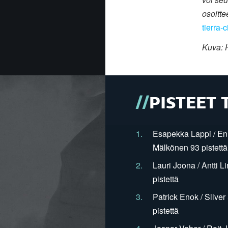
osoitt
tierra
Kuva:
PISTEET 
1.
Esapekka Lappi / En
Mälkönen 93 pistettä
2.
Lauri Joona / Antti L
pistettä
3.
Patrick Enok / Silve
pistettä