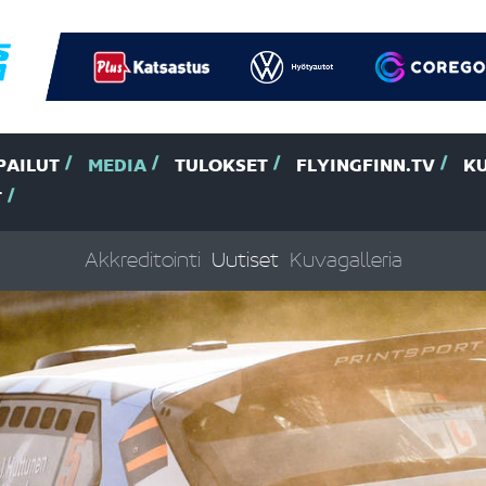
PAILUT
MEDIA
TULOKSET
FLYINGFINN.TV
K
T
Akkreditointi
Uutiset
Kuvagalleria