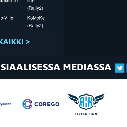
Jansen 51
EST
(Rally2)
o-Ville
KoMoKe
(Rally2)
KAIKKI >
OSIAALISESSA MEDIASSA