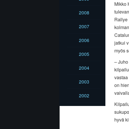
Mikko H
tulevan
2008
Rallye
2007
kolman
Catalu
2006
jatkui 
myös so
2005
– Juho 
2004
kilpail
vastaa
2003
on hien
vaivall
2002
Kilpail
sukupol
hyvä ki