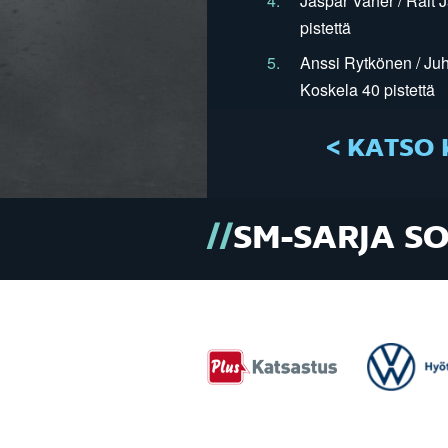
4.
Jaspar Vaher / Rait 
pistettä
5.
Anssi Rytkönen / Juh
Koskela 40 pistettä
< KATSO 
SM-SARJA S