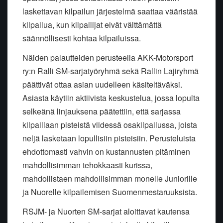
laskettavan kilpailun järjestelmä saattaa vääristää
kilpailua, kun kilpailijat eivät välttämättä
säännöllisesti kohtaa kilpailuissa.
Näiden palautteiden perusteella AKK-Motorsport
ry:n Ralli SM-sarjatyöryhmä sekä Rallin Lajiryhmä
päättivät ottaa asian uudelleen käsiteltäväksi.
Asiasta käytiin aktiivista keskustelua, jossa lopulta
selkeänä linjauksena päätettiin, että sarjassa
kilpaillaan pisteistä viidessä osakilpailussa, joista
neljä lasketaan lopullisiin pisteisiin. Perusteluista
ehdottomasti vahvin on kustannusten pitäminen
mahdollisimman tehokkaasti kurissa,
mahdollistaen mahdollisimman monelle Juniorille
ja Nuorelle kilpailemisen Suomenmestaruuksista.
RSJM- ja Nuorten SM-sarjat aloittavat kautensa