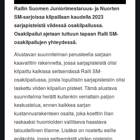
Rallin Suomen Juniorimestaruus- ja Nuorten
SM-sarjoissa kilpaillaan kaudella 2023
sarjapisteistä viidessä osakilpailussa.
Osakilpailut ajetaan tuttuun tapaan Ralli SM-
osakilpailujen yhteydessä.
Alustavan suunnitelman perusteella sarjaan
kaavailtiin rakennetta, jossa sarjapisteistä olisi
kilpailtu kaikissa seitsemässä Ralli SM-
osakilpailussa, joista lopullisiin sarjapisteisiin olisi
laskettu viiden kilpailun pisteet. Tämä alustava
suunnitelma herätti kuitenkin verrattain paljon
keskustelua, ennen kaikkea sarjan
kustannusrakenteen osalta, joka koettiin liian
raskaaksi huomioiden vallitseva haastava
taloudellinen tilanne. Lisäksi on nostettu esille
epäkohta, jossa seitsemästä viiden pisteisiin