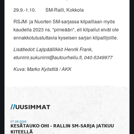
29.9.-1.10. SM-Ralli, Kokkola
RSJM- ja Nuorten SM-sarjassa kilpaillaan myös
kaudella 2023 ns. "pimeään", eli kilpailut eivät ole
ennakkotutustuttavia kyseisen sarjan kilpailijoille.
Lisätiedot: Lajipäällikkö Henrik Frank,
etunimi.sukunimi@autourheilu.fi, 040-5349977
Kuva: Marko Kyöstilä / AKK
UUSIMMAT
07.08.2026
KESÄTAUKO OHI - RALLIN SM-SARJA JATKUU
KITEELLÄ