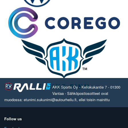
AKK Sports Oy - Kellokukantie 7 - 01300
Vantaa - Sähköpostiosoitteet ovat
muodossa: etunimi.sukunimi@autourheilu.fi, ellei toisin mainittu
Follow us