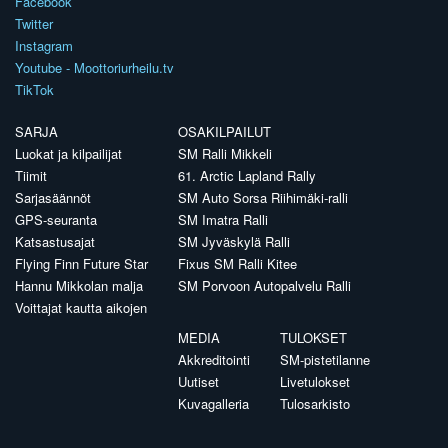
Facebook
Twitter
Instagram
Youtube - Moottoriurheilu.tv
TikTok
SARJA
OSAKILPAILUT
Luokat ja kilpailijat
SM Ralli Mikkeli
Tiimit
61. Arctic Lapland Rally
Sarjasäännöt
SM Auto Sorsa Riihimäki-ralli
GPS-seuranta
SM Imatra Ralli
Katsastusajat
SM Jyväskylä Ralli
Flying Finn Future Star
Fixus SM Ralli Kitee
Hannu Mikkolan malja
SM Porvoon Autopalvelu Ralli
Voittajat kautta aikojen
MEDIA
TULOKSET
Akkreditointi
SM-pistetilanne
Uutiset
Livetulokset
Kuvagalleria
Tulosarkisto