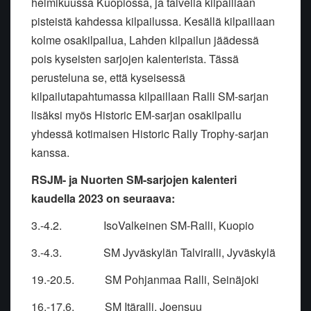
helmikuussa Kuopiossa, ja talvella kilpaillaan
pisteistä kahdessa kilpailussa. Kesällä kilpaillaan
kolme osakilpailua, Lahden kilpailun jäädessä
pois kyseisten sarjojen kalenterista. Tässä
perusteluna se, että kyseisessä
kilpailutapahtumassa kilpaillaan Ralli SM-sarjan
lisäksi myös Historic EM-sarjan osakilpailu
yhdessä kotimaisen Historic Rally Trophy-sarjan
kanssa.
RSJM- ja Nuorten SM-sarjojen kalenteri
kaudella 2023 on seuraava:
3.-4.2. IsoValkeinen SM-Ralli, Kuopio
3.-4.3. SM Jyväskylän Talviralli, Jyväskylä
19.-20.5. SM Pohjanmaa Ralli, Seinäjoki
16.-17.6. SM Itäralli, Joensuu