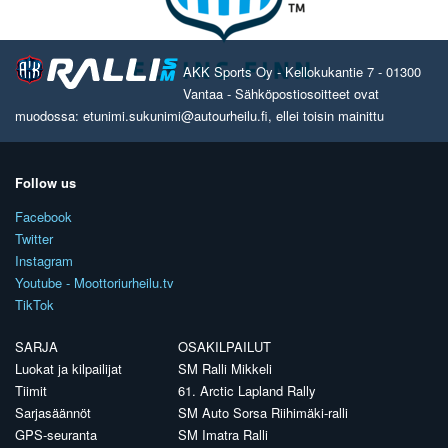
AKK Sports Oy - Kellokukantie 7 - 01300
Vantaa - Sähköpostiosoitteet ovat
muodossa: etunimi.sukunimi@autourheilu.fi, ellei toisin mainittu
Follow us
Facebook
Twitter
Instagram
Youtube - Moottoriurheilu.tv
TikTok
SARJA
OSAKILPAILUT
Luokat ja kilpailijat
SM Ralli Mikkeli
Tiimit
61. Arctic Lapland Rally
Sarjasäännöt
SM Auto Sorsa Riihimäki-ralli
GPS-seuranta
SM Imatra Ralli