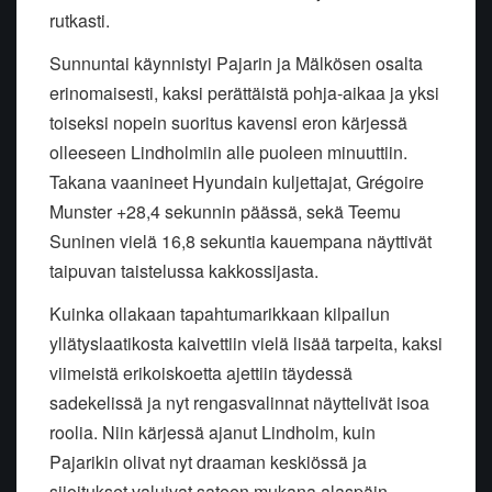
rutkasti.
Sunnuntai käynnistyi Pajarin ja Mälkösen osalta
erinomaisesti, kaksi perättäistä pohja-aikaa ja yksi
toiseksi nopein suoritus kavensi eron kärjessä
olleeseen Lindholmiin alle puoleen minuuttiin.
Takana vaanineet Hyundain kuljettajat, Grégoire
Munster +28,4 sekunnin päässä, sekä Teemu
Suninen vielä 16,8 sekuntia kauempana näyttivät
taipuvan taistelussa kakkossijasta.
Kuinka ollakaan tapahtumarikkaan kilpailun
yllätyslaatikosta kaivettiin vielä lisää tarpeita, kaksi
viimeistä erikoiskoetta ajettiin täydessä
sadekelissä ja nyt rengasvalinnat näyttelivät isoa
roolia. Niin kärjessä ajanut Lindholm, kuin
Pajarikin olivat nyt draaman keskiössä ja
sijoitukset valuivat sateen mukana alaspäin.