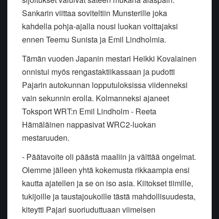
Sankarin viittaa soviteltiin Munsterille joka
kahdella pohja-ajalla nousi luokan voittajaksi
ennen Teemu Sunista ja Emil Lindholmia.
Tämän vuoden Japanin mestari Heikki Kovalainen
onnistui myös rengastaktiikassaan ja pudotti
Pajarin autokunnan lopputuloksissa viidenneksi
vain sekunnin erolla.
Kolmanneksi ajaneet
Toksport WRT:n Emil Lindholm - Reeta
Hämäläinen nappasivat WRC2-luokan
mestaruuden.
- Päätavoite oli päästä maaliin ja välttää ongelmat.
Olemme jälleen yhtä kokemusta rikkaampia ensi
kautta ajatellen ja se on iso asia. Kiitokset tiimille,
tukijoille ja taustajoukoille tästä mahdollisuudesta,
kiteytti Pajari suoriuduttuaan viimeisen