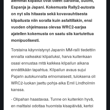
aiemmat kilpailut ovat olleet Sardinia, Suomi,
Espanja ja Japani. Kokemusta Rally2-autosta
on nyt siis hitaasta sekä kovavauhtisesta
kilpailusta niin soralla kuin asfaltillakin, ensi
vuoden ohjelmassa olevaa WRC2-sarjaa
ajatellen kokemusta on saatu siis kartutettua
monipuolisesti.
Torstaina käynnistynyt Japanin MM-ralli tiedettiin
ennalta vaikeaksi kilpailuksi, harva kuitenkaan
osasi ennustaa mitä kaikkea kilpailun aikana
ennättikään tapahtua. Kilpailun avaus sujui
Pajarin autokunnalta erinomaisesti, tuloksena oli
WRC2-luokan jaettu pohja-aika Emil Lindholmin
kanssa.
- Olipahan haastavaa. Tunne on kuitenkin hyvä,
en malttaisi odottaa huomista kisapäivää, kertoi