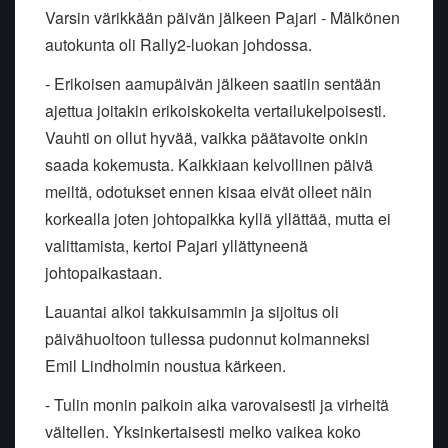
Varsin värikkään päivän jälkeen Pajari - Mälkönen
autokunta oli Rally2-luokan johdossa.
- Erikoisen aamupäivän jälkeen saatiin sentään
ajettua joitakin erikoiskokeita vertailukelpoisesti.
Vauhti on ollut hyvää, vaikka päätavoite onkin
saada kokemusta. Kaikkiaan kelvollinen päivä
meiltä, odotukset ennen kisaa eivät olleet näin
korkealla joten johtopaikka kyllä yllättää, mutta ei
valittamista, kertoi Pajari yllättyneenä
johtopaikastaan.
Lauantai alkoi takkuisammin ja sijoitus oli
päivähuoltoon tullessa pudonnut kolmanneksi
Emil Lindholmin noustua kärkeen.
- Tulin monin paikoin aika varovaisesti ja virheitä
vältellen. Yksinkertaisesti melko vaikea koko