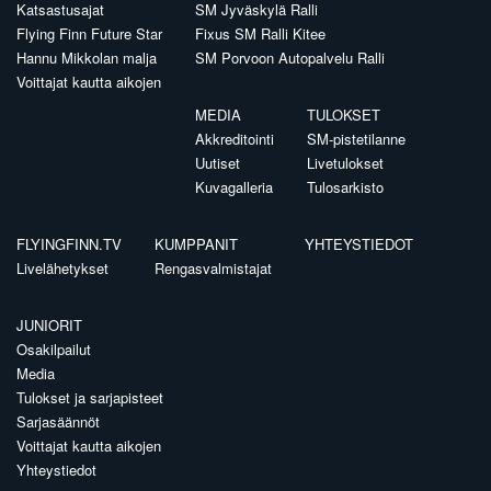
Katsastusajat
SM Jyväskylä Ralli
Flying Finn Future Star
Fixus SM Ralli Kitee
Hannu Mikkolan malja
SM Porvoon Autopalvelu Ralli
Voittajat kautta aikojen
MEDIA
TULOKSET
Akkreditointi
SM-pistetilanne
Uutiset
Livetulokset
Kuvagalleria
Tulosarkisto
FLYINGFINN.TV
KUMPPANIT
YHTEYSTIEDOT
Livelähetykset
Rengasvalmistajat
JUNIORIT
Osakilpailut
Media
Tulokset ja sarjapisteet
Sarjasäännöt
Voittajat kautta aikojen
Yhteystiedot