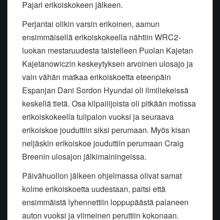
Pajari erikoiskokeen jälkeen.
Perjantai olikin varsin erikoinen, aamun
ensimmäisellä erikoiskokeella nähtiin WRC2-
luokan mestaruudesta taistelleen Puolan Kajetan
Kajetanowiczin keskeytyksen arvoinen ulosajo ja
vain vähän matkaa erikoiskoetta eteenpäin
Espanjan Dani Sordon Hyundai oli ilmiliekeissä
keskellä tietä. Osa kilpailijoista oli pitkään motissa
erikoiskokeella tulipalon vuoksi ja seuraava
erikoiskoe jouduttiin siksi perumaan. Myös kisan
neljäskin erikoiskoe jouduttiin perumaan Craig
Breenin ulosajon jälkimainingeissa.
Päivähuollon jälkeen ohjelmassa olivat samat
kolme erikoiskoetta uudestaan, paitsi että
ensimmäistä lyhennettiin loppupäästä palaneen
auton vuoksi ja viimeinen peruttiin kokonaan.