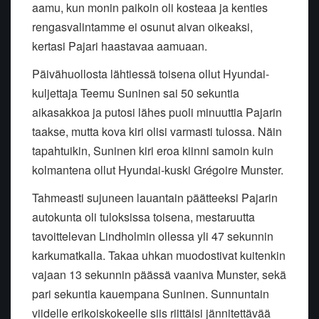
aamu, kun monin paikoin oli kosteaa ja kenties
rengasvalintamme ei osunut aivan oikeaksi,
kertasi Pajari haastavaa aamuaan.
Päivähuollosta lähtiessä toisena ollut Hyundai-
kuljettaja Teemu Suninen sai 50 sekuntia
aikasakkoa ja putosi lähes puoli minuuttia Pajarin
taakse, mutta kova kiri olisi varmasti tulossa. Näin
tapahtuikin, Suninen kiri eroa kiinni samoin kuin
kolmantena ollut Hyundai-kuski Grégoire Munster.
Tahmeasti sujuneen lauantain päätteeksi Pajarin
autokunta oli tuloksissa toisena, mestaruutta
tavoittelevan Lindholmin ollessa yli 47 sekunnin
karkumatkalla. Takaa uhkan muodostivat kuitenkin
vajaan 13 sekunnin päässä vaaniva Munster, sekä
pari sekuntia kauempana Suninen. Sunnuntain
viidelle erikoiskokeelle siis riittäisi jännitettävää