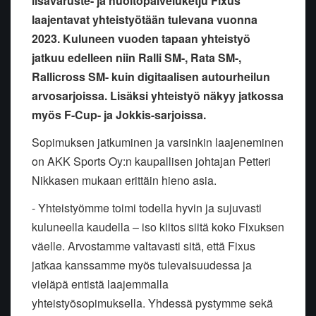
lisävaruste- ja huoltopalveluketju Fixus
laajentavat yhteistyötään tulevana vuonna
2023. Kuluneen vuoden tapaan yhteistyö
jatkuu edelleen niin Ralli SM-, Rata SM-,
Rallicross SM- kuin digitaalisen autourheilun
arvosarjoissa. Lisäksi yhteistyö näkyy jatkossa
myös F-Cup- ja Jokkis-sarjoissa.
Sopimuksen jatkuminen ja varsinkin laajeneminen
on AKK Sports Oy:n kaupallisen johtajan Petteri
Nikkasen mukaan erittäin hieno asia.
- Yhteistyömme toimi todella hyvin ja sujuvasti
kuluneella kaudella – iso kiitos siitä koko Fixuksen
väelle. Arvostamme valtavasti sitä, että Fixus
jatkaa kanssamme myös tulevaisuudessa ja
vieläpä entistä laajemmalla
yhteistyösopimuksella. Yhdessä pystymme sekä