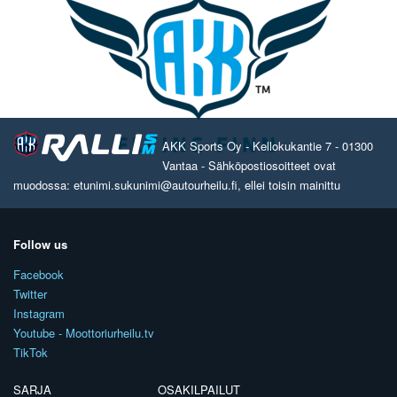
AKK Sports Oy - Kellokukantie 7 - 01300
Vantaa - Sähköpostiosoitteet ovat
muodossa: etunimi.sukunimi@autourheilu.fi, ellei toisin mainittu
Follow us
Facebook
Twitter
Instagram
Youtube - Moottoriurheilu.tv
TikTok
SARJA
OSAKILPAILUT