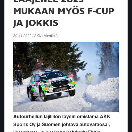
MUKAAN MYÖS F-CUP
JA JOKKIS
30.11.2022 / AKK / Viestintä
Autourheilun lajiliiton täysin omistama AKK
Sports Oy ja Suomen johtava autovaraosa-,