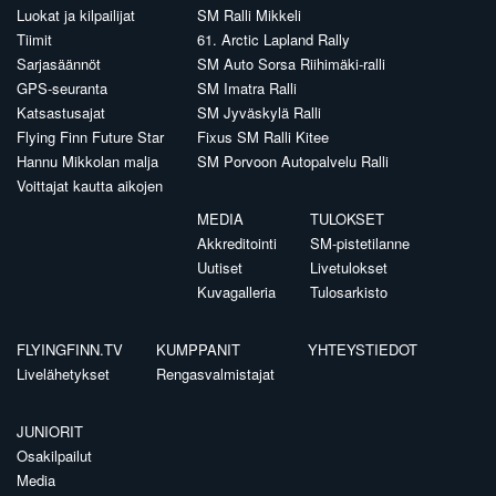
Luokat ja kilpailijat
SM Ralli Mikkeli
Tiimit
61. Arctic Lapland Rally
Sarjasäännöt
SM Auto Sorsa Riihimäki-ralli
GPS-seuranta
SM Imatra Ralli
Katsastusajat
SM Jyväskylä Ralli
Flying Finn Future Star
Fixus SM Ralli Kitee
Hannu Mikkolan malja
SM Porvoon Autopalvelu Ralli
Voittajat kautta aikojen
MEDIA
TULOKSET
Akkreditointi
SM-pistetilanne
Uutiset
Livetulokset
Kuvagalleria
Tulosarkisto
FLYINGFINN.TV
KUMPPANIT
YHTEYSTIEDOT
Livelähetykset
Rengasvalmistajat
JUNIORIT
Osakilpailut
Media