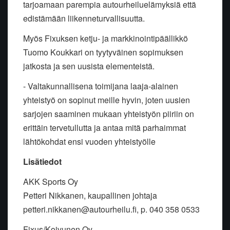
tarjoamaan parempia autourheiluelämyksiä että
edistämään liikenneturvallisuutta.
Myös Fixuksen ketju- ja markkinointipäällikkö
Tuomo Koukkari on tyytyväinen sopimuksen
jatkosta ja sen uusista elementeistä.
- Valtakunnallisena toimijana laaja-alainen
yhteistyö on sopinut meille hyvin, joten uusien
sarjojen saaminen mukaan yhteistyön piiriin on
erittäin tervetullutta ja antaa mitä parhaimmat
lähtökohdat ensi vuoden yhteistyölle
Lisätiedot
AKK Sports Oy
Petteri Nikkanen, kaupallinen johtaja
petteri.nikkanen@autourheilu.fi, p. 040 358 0533
Fixus/Koivunen Oy