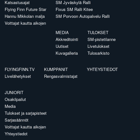
Katsastusajat
SM Jyväskylä Ralli
Flying Finn Future Star
Fixus SM Ralli Kitee
Hannu Mikkolan malja
SM Porvoon Autopalvelu Ralli
Voittajat kautta aikojen
MEDIA
TULOKSET
Akkreditointi
SM-pistetilanne
Uutiset
Livetulokset
Kuvagalleria
Tulosarkisto
FLYINGFINN.TV
KUMPPANIT
YHTEYSTIEDOT
Livelähetykset
Rengasvalmistajat
JUNIORIT
Osakilpailut
Media
Tulokset ja sarjapisteet
Sarjasäännöt
Voittajat kautta aikojen
Yhteystiedot