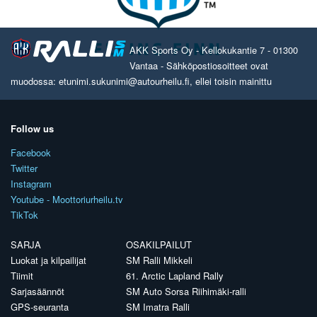
AKK Sports Oy - Kellokukantie 7 - 01300
Vantaa - Sähköpostiosoitteet ovat
muodossa: etunimi.sukunimi@autourheilu.fi, ellei toisin mainittu
Follow us
Facebook
Twitter
Instagram
Youtube - Moottoriurheilu.tv
TikTok
SARJA
OSAKILPAILUT
Luokat ja kilpailijat
SM Ralli Mikkeli
Tiimit
61. Arctic Lapland Rally
Sarjasäännöt
SM Auto Sorsa Riihimäki-ralli
GPS-seuranta
SM Imatra Ralli