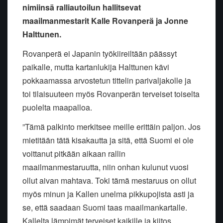
nimiinsä ralliautoilun hallitsevat
maailmanmestarit Kalle Rovanperä ja Jonne
Halttunen.
Rovanperä ei Japanin työkiireiltään päässyt
paikalle, mutta kartanlukija Halttunen kävi
pokkaamassa arvostetun tittelin parivaljakolle ja
toi tilaisuuteen myös Rovanperän terveiset toiselta
puolelta maapalloa.
”Tämä palkinto merkitsee meille erittäin paljon. Jos
mietitään tätä kisakautta ja sitä, että Suomi ei ole
voittanut pitkään aikaan rallin
maailmanmestaruutta, niin onhan kulunut vuosi
ollut aivan mahtava. Toki tämä mestaruus on ollut
myös minun ja Kallen unelma pikkupojista asti ja
se, että saadaan Suomi taas maailmankartalle.
Kallelta lämpimät terveiset kaikille ja kiitos